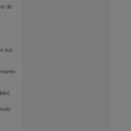
sor de
do sus
nswein
ébil,
enudo