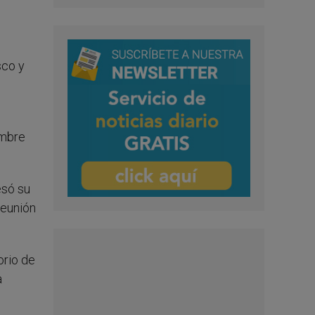
sco y
embre
esó su
reunión
orio de
a