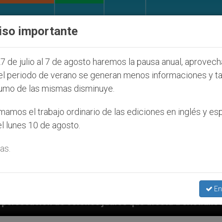
IGLESIA Y MUNDO
DOCUMENTOS
DONATIVOS
iso importante
7 de julio al 7 de agosto haremos la pausa anual, aprovec
el periodo de verano se generan menos informaciones y t
umo de las mismas disminuye.
amos el trabajo ordinario de las ediciones en inglés y es
l lunes 10 de agosto.
as.
En
ue afecta a cristianos (y no sólo) en Tierra Santa