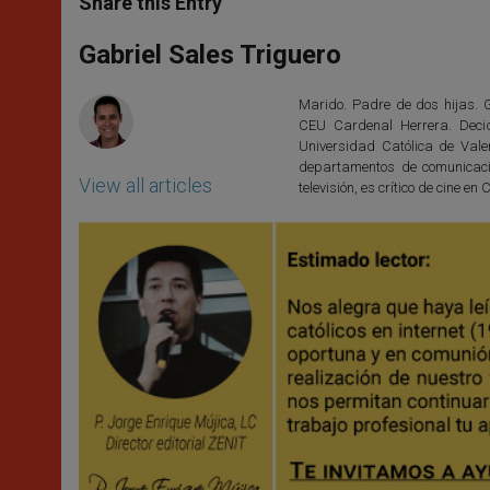
Share this Entry
s
e
b
t
e
A
n
o
e
p
g
o
r
Gabriel Sales Triguero
p
e
k
r
Marido. Padre de dos hijas. 
CEU Cardenal Herrera. Decid
Universidad Católica de Val
departamentos de comunicació
View all articles
televisión, es crítico de cine 