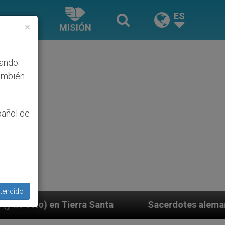
ES
×
MISIÓN
hando
ambién
pañol de
tendido
Sacerdotes alemanes fieles al Papa contestan a su