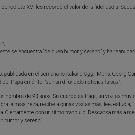
, Benedicto XVI les recordó el valor de la fidelidad al Suce
in
,
 este se encuentra “de buen humor y sereno” y ha reanuda
, publicada en el semanario italiano
Oggi,
Mons. Georg Gä
del Papa emérito: “se han difundido noticias falsas”.
 hombre de 93 años: Su cuerpo es frágil, su voz es muy d
a la misa, reza, recibe algunas visitas más, lee, estudia,
a. Ciertamente con un ritmo tranquilo. Descansa más a m
en humor y sereno”.