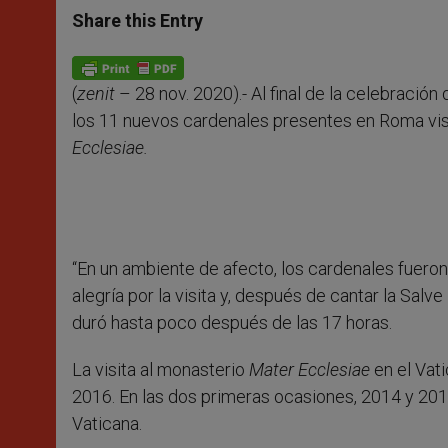
t
s
e
t
r
Share this Entry
s
e
b
t
e
A
n
o
e
p
g
o
r
p
e
k
(
zenit
– 28 nov. 2020).- Al final de la celebración 
r
los 11 nuevos cardenales presentes en Roma visi
Ecclesiae.
“En un ambiente de afecto, los cardenales fuero
alegría por la visita y, después de cantar la Salv
duró hasta poco después de las 17 horas.
La visita al monasterio
Mater Ecclesiae
en el Vat
2016. En las dos primeras ocasiones, 2014 y 2015,
Vaticana.