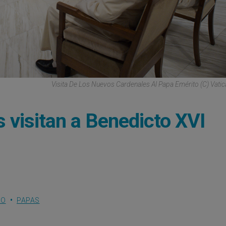
Visita De Los Nuevos Cardenales Al Papa Emérito (C) Vati
 visitan a Benedicto XVI
RO
PAPAS