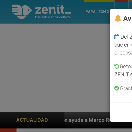
PAPA LEÓN XIV
ROMA
Av
Del 2
que en 
el cons
Retom
ZENIT e
Graci
da a Marco Rubio ante persecución de colonos judíos q
ACTUALIDAD