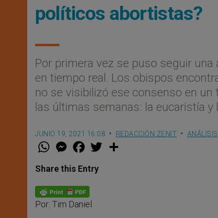
políticos abortistas?
Por primera vez se puso seguir una
en tiempo real. Los obispos encontr
no se visibilizó ese consenso en un 
las últimas semanas: la eucaristía y l
JUNIO 19, 2021 16:08
REDACCIÓN ZENIT
ANÁLISIS
W
M
F
T
S
h
e
a
w
h
a
s
c
i
a
t
s
e
t
r
Share this Entry
s
e
b
t
e
A
n
o
e
p
g
o
r
p
e
k
Por: Tim Daniel
r