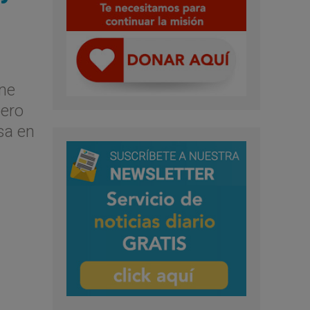
ine
pero
sa en