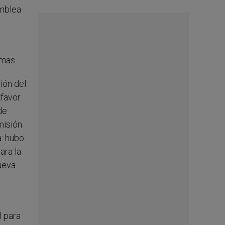
amblea
emas.
ión del
 favor
de
misión
a: hubo
ara la
nueva
l para