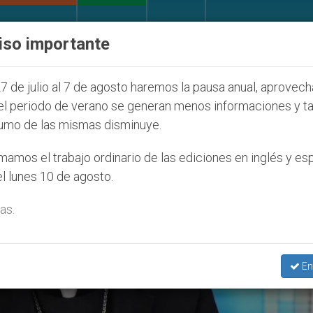
IGLESIA Y MUNDO
DOCUMENTOS
DONATIVOS
iso importante
de colonos judíos que afecta a cristianos (y no sólo)
7 de julio al 7 de agosto haremos la pausa anual, aprovec
el periodo de verano se generan menos informaciones y t
umo de las mismas disminuye.
amos el trabajo ordinario de las ediciones en inglés y es
l lunes 10 de agosto.
as.
En