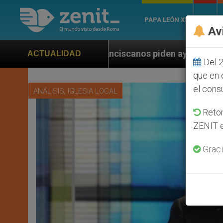
PAPA LEÓN XIV
ROMA
Av
nciscanos piden ayuda a Marco Rubio ante persecución 
ACTUALIDAD
Del 2
que en 
el cons
,
ANÁLISIS
IGLESIA LOCAL
Retom
ZENIT e
Graci