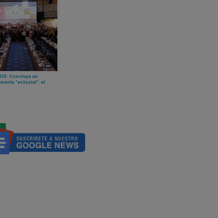
SIS: Concluye un
mento “eclesial”: el
o Sinodal Alemán. El
ema queda en manos del