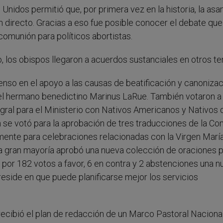
nidos permitió que, por primera vez en la historia, la as
en directo. Gracias a eso fue posible conocer el debate que
omunión para políticos abortistas.
o, los obispos llegaron a acuerdos sustanciales en otros t
so en el apoyo a las causas de beatificación y canonizac
l hermano benedictino Marinus LaRue. También votaron a
egral para el Ministerio con Nativos Americanos y Nativos 
n se votó para la aprobación de tres traducciones de la Co
camente para celebraciones relacionadas con la Virgen Marí
na gran mayoría aprobó una nueva colección de oraciones p
n por 182 votos a favor, 6 en contra y 2 abstenciones una 
 reside en que puede planificarse mejor los servicios
ecibió el plan de redacción de un Marco Pastoral Naciona