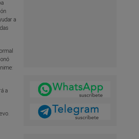
pa
ión
yudar a
odas
formal
 sonó
ánime:
rá a
uevo.