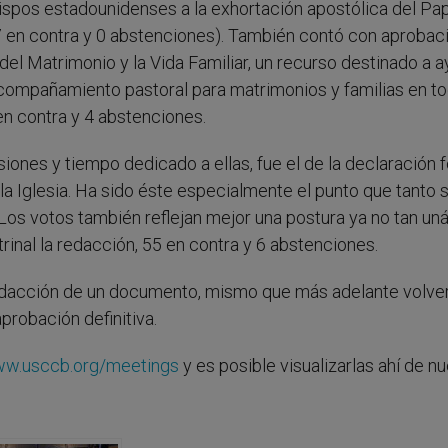
ispos estadounidenses a la exhortación apostólica del Pa
 7 en contra y 0 abstenciones). También contó con aprobac
del Matrimonio y la Vida Familiar, un recurso destinado a a
 acompañamiento pastoral para matrimonios y familias en t
 en contra y 4 abstenciones.
usiones y tiempo dedicado a ellas, fue el de la declaración 
e la Iglesia. Ha sido éste especialmente el punto que tanto
Los votos también reflejan mejor una postura ya no tan un
inal la redacción, 55 en contra y 6 abstenciones.
 redacción de un documento, mismo que más adelante volve
aprobación definitiva.
w.usccb.org/meetings
y es posible visualizarlas ahí de n