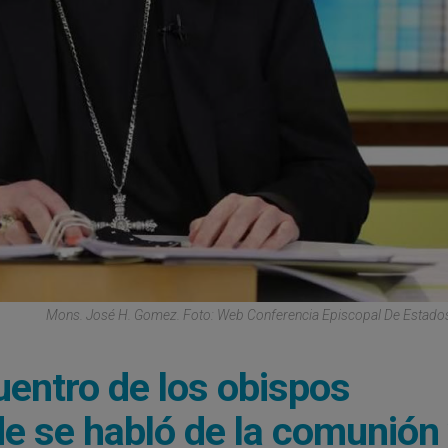
Mons. José H. Gomez. Foto: Web Conferencia Episcopal De Estado
entro de los obispos
e se habló de la comunión