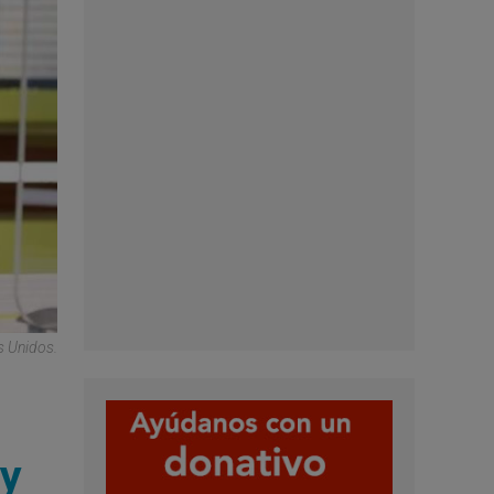
s Unidos.
 y