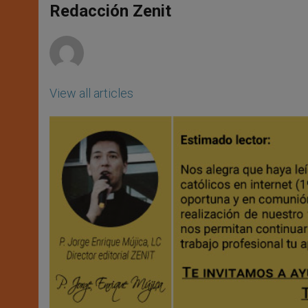
p
g
o
r
Redacción Zenit
p
e
k
r
View all articles