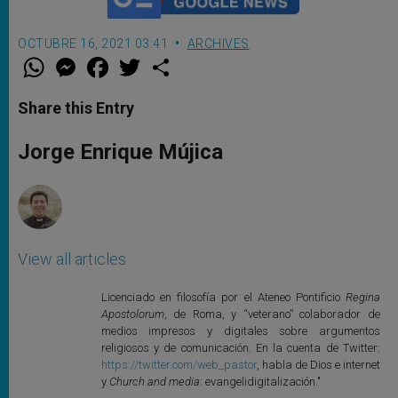
OCTUBRE 16, 2021 03:41
ARCHIVES
W
M
F
T
S
h
e
a
w
h
a
s
c
i
a
t
s
e
t
r
Share this Entry
s
e
b
t
e
A
n
o
e
p
g
o
r
Jorge Enrique Mújica
p
e
k
r
View all articles
Licenciado en filosofía por el Ateneo Pontificio
Regina
Apostolorum
, de Roma, y “veterano” colaborador de
medios impresos y digitales sobre argumentos
religiosos y de comunicación. En la cuenta de Twitter:
https://twitter.com/web_pastor
, habla de Dios e internet
y
Church and media
: evangelidigitalización."