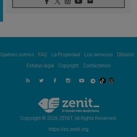
07.08.2026
Filipinas: el Vicariato Apostólico de Calapán
se convierte en diócesis
07.08.2026
Honduras: Los desplazados invisibles de una
crisis olvidada
07.08.2026
Bokalic: "En Argentina el Papa León señalará
el compromiso del cristiano"
Quiénes somos
FAQ
La Propiedad
Los servicios
Difusión
07.08.2026
La matanza de niños en Gaza no cesa: 300
Estatus legal
Copyright
Contáctenos
muertos en 300 días
07.08.2026
Tagle: La guerra desfigura el mundo, solo la
revelación de Dios lo transfigura
07.08.2026
Presentada la Trienal de Arte de las
Universidades Católicas: «Exercises in
Empathy»
Copyright © 2026 ZENIT. All Rights Reserved.
https://es.zenit.org