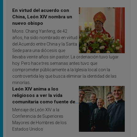
En virtud del acuerdo con
China, León XIV nombra un
nuevo obispo
Mons. Chang Yanfeng, de 42
años, ha sido nombrado en virtud
del Acuerdo entre China y la Santa
Sede para una diócesis que
llevaba veinte años sin pastor. La ordenación tuvo lugar
hoy. Pero hace tres semanas antes tuvo que
comprometer públicamente a la Iglesia local con la
controvertida ley que busca eliminar la identidad de las
minorías.
León XIV anima a los
religiosos a ver la vida
comunitaria como fuente de
inspiración y santificación
Mensaje de León XIV a la
Conferencia de Superiores
Mayores de Hombres de los
Estados Unidos