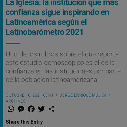
La Iglesia: la institución que más
confianza sigue inspirando en
Latinoamérica según el
Latinobarómetro 2021
Uno de los rubros sobre el que reporta
este estudio demoscópico es el de la
confianza en las instituciones por parte
de la población latinoamericana.
OCTUBRE 16, 2021 03:41
JORGE ENRIQUE MÚJICA
ARCHIVES
W
M
F
T
S
h
e
a
w
h
a
s
c
i
a
t
s
e
t
r
Share this Entry
s
e
b
t
e