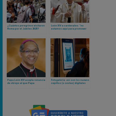
¿Cuántos peregrinos visitaron
León XIV a cardenales: “no
Roma por el Jubileo 2025?
estamos aquí para promover
Vaticano da a conocer las
“agendas” personales o
sorprendentes cifras
grupales”
Papa León XIV acepta renuncia
Fotogalería: así son los nuevos
de obispo al que Papa
cepillos (o cestas) digitales
Francisco nombró cardenal,
para limosnas en una de las
pero “no quiso” recibir el
basílicas del Papa en Roma
nombramiento