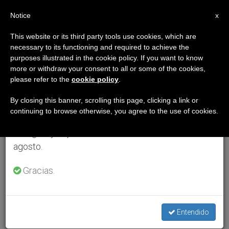
ES
Notice
×
x
Aviso importante
This website or its third party tools use cookies, which are
necessary to its functioning and required to achieve the
Del 27 de julio al 7 de agosto haremos la pausa
purposes illustrated in the cookie policy. If you want to know
anual, aprovechando que en el periodo de verano
more or withdraw your consent to all or some of the cookies,
please refer to the
cookie policy
.
se generan menos informaciones y también el
consumo de las mismas disminuye.
By closing this banner, scrolling this page, clicking a link or
continuing to browse otherwise, you agree to the use of cookies.
Retomamos el trabajo ordinario de las ediciones
en inglés y español de ZENIT el lunes 10 de
agosto.
Gracias.
Entendido