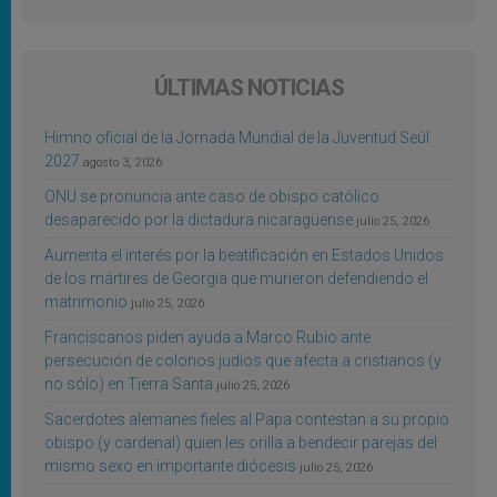
ÚLTIMAS NOTICIAS
Himno oficial de la Jornada Mundial de la Juventud Seúl
2027
agosto 3, 2026
ONU se pronuncia ante caso de obispo católico
desaparecido por la dictadura nicaragüense
julio 25, 2026
Aumenta el interés por la beatificación en Estados Unidos
de los mártires de Georgia que murieron defendiendo el
matrimonio
julio 25, 2026
Franciscanos piden ayuda a Marco Rubio ante
persecución de colonos judíos que afecta a cristianos (y
no sólo) en Tierra Santa
julio 25, 2026
Sacerdotes alemanes fieles al Papa contestan a su propio
obispo (y cardenal) quien les orilla a bendecir parejas del
mismo sexo en importante diócesis
julio 25, 2026