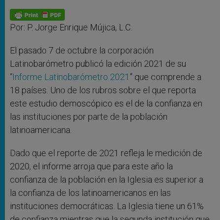
A
n
o
e
p
g
o
r
p
e
k
r
Por: P. Jorge Enrique Mújica, L.C.
El pasado 7 de octubre la corporación
Latinobarómetro publicó la edición 2021 de su
“
Informe Latinobarómetro 2021
” que comprende a
18 países. Uno de los rubros sobre el que reporta
este estudio demoscópico es el de la confianza en
las instituciones por parte de la población
latinoamericana.
Dado que el reporte de 2021 refleja le medición de
2020, el informe arroja que para este año la
confianza de la población en la Iglesia es superior a
la confianza de los latinoamericanos en las
instituciones democráticas. La Iglesia tiene un 61%
de confianza mientras que la segunda institución que