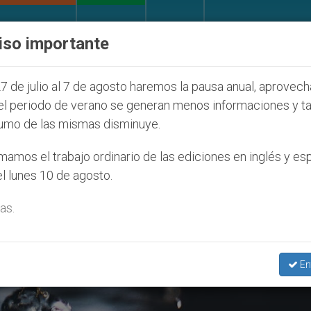
IGLESIA Y MUNDO
DOCUMENTOS
DONATIVOS
iso importante
(y no sólo) en Tierra Santa
Sacerdotes alemane
7 de julio al 7 de agosto haremos la pausa anual, aprovec
el periodo de verano se generan menos informaciones y t
umo de las mismas disminuye.
amos el trabajo ordinario de las ediciones en inglés y es
l lunes 10 de agosto.
as.
En