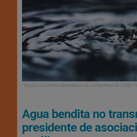
“Uno De Los Efectos Secundarios De La Pandemia De COVID-19 H
Agua bendita no trans
presidente de asociac