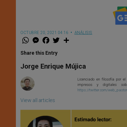
OCTUBRE 20, 2021 04:16
ANÁLISIS
W
M
F
T
S
h
e
a
w
h
a
s
c
i
a
t
s
e
t
r
Share this Entry
s
e
b
t
e
A
n
o
e
p
g
o
r
Jorge Enrique Mújica
p
e
k
r
Licenciado en filosofía por el
impresos y digitales so
https://twitter.com/web_pasto
View all articles