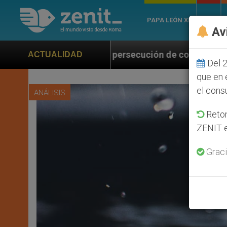
PAPA LEÓN XIV
ROMA
Av
ersecución de colonos judíos que afecta a cristianos 
ACTUALIDAD
Del 2
que en 
el cons
ANÁLISIS
Retom
ZENIT e
Graci