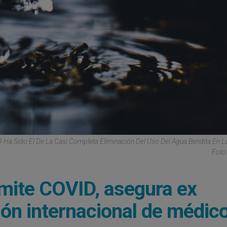
a Sido El De La Casi Completa Eliminación Del Uso Del Agua Bendita En La 
Foto:
mite COVID, asegura ex
ión internacional de médic