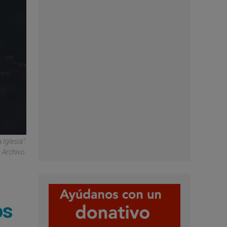
Iglesia”.
 Archivo.
os