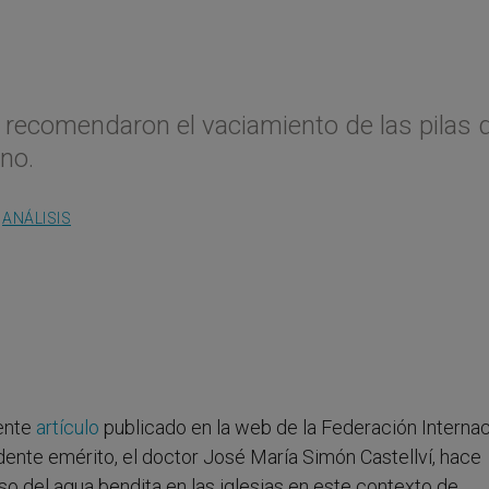
s recomendaron el vaciamiento de las pilas 
no.
ANÁLISIS
iente
artículo
publicado en la web de la Federación Internac
ente emérito, el doctor José María Simón Castellví, hace
o del agua bendita en las iglesias en este contexto de