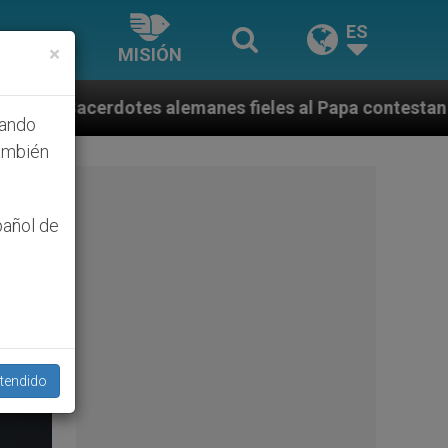
ES
×
MISIÓN
s fieles al Papa contestan a su propio obispo (y carde
hando
ambién
pañol de
tendido