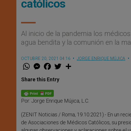
católicos
Al inicio de la pandemia los médico
agua bendita y la comunión en la ma
OCTUBRE 20, 2021 04:16
JORGE ENRIQUE MÚJICA
W
M
F
T
S
h
e
a
w
h
a
s
c
i
a
t
s
e
t
r
Share this Entry
s
e
b
t
e
A
n
o
e
p
g
o
r
p
e
k
Por: Jorge Enrique Mújica, L.C.
r
(ZENIT Noticias / Roma, 19.10.2021).- En un rec
de Asociaciones de Médicos Católicos, su presid
algunas observaciones y aclaraciones sobre el us