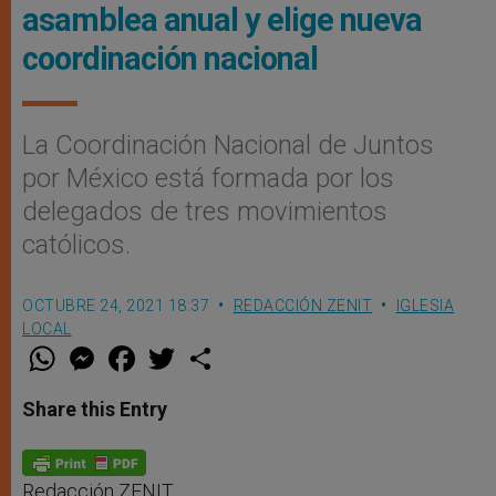
asamblea anual y elige nueva
coordinación nacional
La Coordinación Nacional de Juntos
por México está formada por los
delegados de tres movimientos
católicos.
OCTUBRE 24, 2021 18:37
REDACCIÓN ZENIT
IGLESIA
LOCAL
W
M
F
T
S
h
e
a
w
h
a
s
c
i
a
t
s
e
t
r
Share this Entry
s
e
b
t
e
A
n
o
e
p
g
o
r
p
e
k
r
Redacción ZENIT