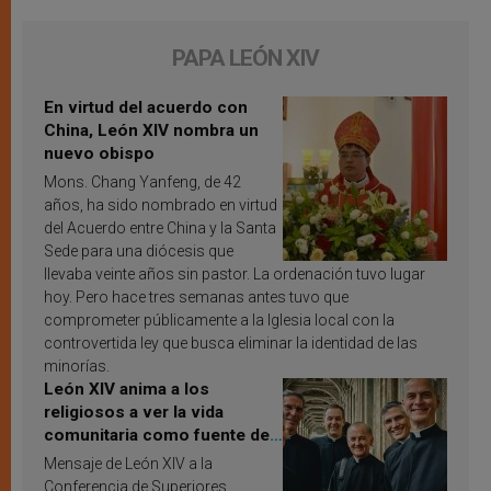
PAPA LEÓN XIV
En virtud del acuerdo con
China, León XIV nombra un
nuevo obispo
Mons. Chang Yanfeng, de 42
años, ha sido nombrado en virtud
del Acuerdo entre China y la Santa
Sede para una diócesis que
llevaba veinte años sin pastor. La ordenación tuvo lugar
hoy. Pero hace tres semanas antes tuvo que
comprometer públicamente a la Iglesia local con la
controvertida ley que busca eliminar la identidad de las
minorías.
León XIV anima a los
religiosos a ver la vida
comunitaria como fuente de
inspiración y santificación
Mensaje de León XIV a la
Conferencia de Superiores