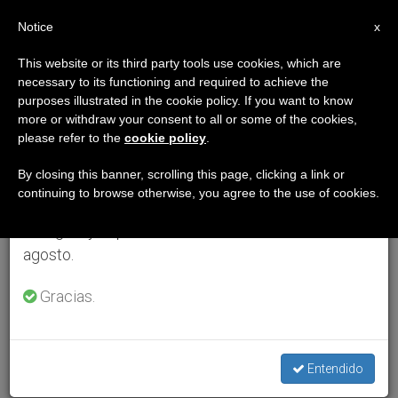
ES
Notice
×
x
Aviso importante
This website or its third party tools use cookies, which are
necessary to its functioning and required to achieve the
Del 27 de julio al 7 de agosto haremos la pausa
purposes illustrated in the cookie policy. If you want to know
anual, aprovechando que en el periodo de verano
more or withdraw your consent to all or some of the cookies,
please refer to the
cookie policy
.
se generan menos informaciones y también el
consumo de las mismas disminuye.
By closing this banner, scrolling this page, clicking a link or
continuing to browse otherwise, you agree to the use of cookies.
Retomamos el trabajo ordinario de las ediciones
en inglés y español de ZENIT el lunes 10 de
agosto.
Gracias.
Entendido