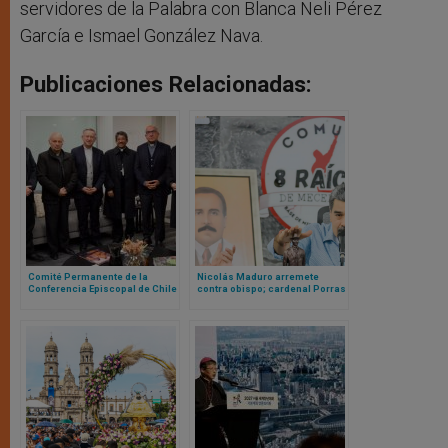
servidores de la Palabra con Blanca Neli Pérez
García e Ismael González Nava.
Publicaciones Relacionadas:
Comité Permanente de la
Nicolás Maduro arremete
Conferencia Episcopal de Chile
contra obispo; cardenal Porras
se reunirá con el Papa León XIV
cancela misa en acción de
gracias por primeros santos
venezolanos