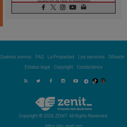
revelación de Dios lo transfigura
07.08.2026
Presentada la Trienal de Arte de las
Universidades Católicas: «Exercises in
Empathy»
07.08.2026
Fortunatus Nwachukwu: la comunicación
como misión al servicio del Evangelio
07.08.2026
SIGNIS 2026, dar voz a las religiosas en el
espacio público
Quiénes somos
FAQ
La Propiedad
Los servicios
Difusión
07.08.2026
Estatus legal
Copyright
Contáctenos
Lanzan un proyecto de empoderamiento
digital para mujeres líderes en África
07.08.2026
Programa oficial del Viaje Apostólico del
Papa León XIV a Francia
07.08.2026
Obispos de Ecuador: El bien de las familias
no admite premuras legislativas
Copyright © 2026 ZENIT. All Rights Reserved.
https://es.zenit.org