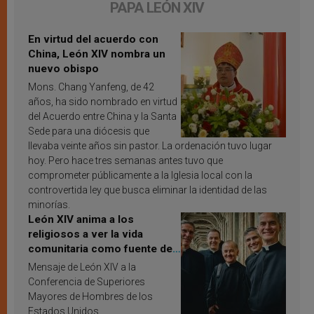
PAPA LEÓN XIV
En virtud del acuerdo con
China, León XIV nombra un
nuevo obispo
Mons. Chang Yanfeng, de 42
años, ha sido nombrado en virtud
del Acuerdo entre China y la Santa
Sede para una diócesis que
llevaba veinte años sin pastor. La ordenación tuvo lugar
hoy. Pero hace tres semanas antes tuvo que
comprometer públicamente a la Iglesia local con la
controvertida ley que busca eliminar la identidad de las
minorías.
León XIV anima a los
religiosos a ver la vida
comunitaria como fuente de
inspiración y santificación
Mensaje de León XIV a la
Conferencia de Superiores
Mayores de Hombres de los
Estados Unidos