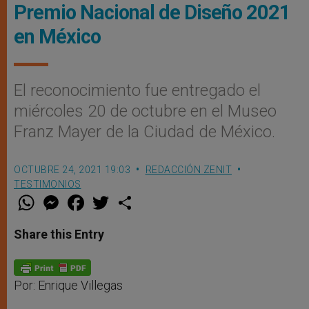
Premio Nacional de Diseño 2021
en México
El reconocimiento fue entregado el
miércoles 20 de octubre en el Museo
Franz Mayer de la Ciudad de México.
OCTUBRE 24, 2021 19:03
REDACCIÓN ZENIT
TESTIMONIOS
W
M
F
T
S
h
e
a
w
h
a
s
c
i
a
t
s
e
t
r
Share this Entry
s
e
b
t
e
A
n
o
e
p
g
o
r
p
e
k
r
Por: Enrique Villegas