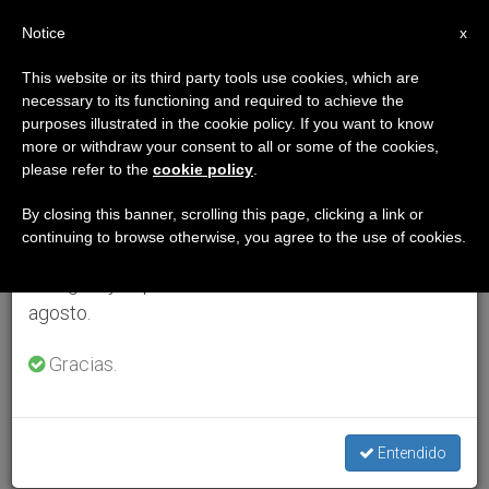
ES
Notice
×
x
Aviso importante
This website or its third party tools use cookies, which are
necessary to its functioning and required to achieve the
Del 27 de julio al 7 de agosto haremos la pausa
purposes illustrated in the cookie policy. If you want to know
anual, aprovechando que en el periodo de verano
more or withdraw your consent to all or some of the cookies,
please refer to the
cookie policy
.
se generan menos informaciones y también el
consumo de las mismas disminuye.
By closing this banner, scrolling this page, clicking a link or
continuing to browse otherwise, you agree to the use of cookies.
Retomamos el trabajo ordinario de las ediciones
en inglés y español de ZENIT el lunes 10 de
agosto.
Gracias.
Entendido