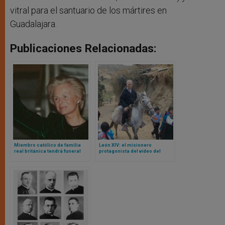
vitral para el santuario de los mártires en
Guadalajara.
Publicaciones Relacionadas:
Miembro católico de familia
León XIV: el misionero
real británica tendrá funeral
protagonista del vídeo del
católico con presencia de los
Domund
reyes de Inglaterra