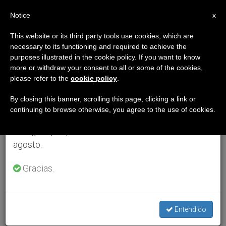
ES
Notice
×
x
Aviso importante
This website or its third party tools use cookies, which are
necessary to its functioning and required to achieve the
Del 27 de julio al 7 de agosto haremos la pausa
purposes illustrated in the cookie policy. If you want to know
anual, aprovechando que en el periodo de verano
more or withdraw your consent to all or some of the cookies,
please refer to the
cookie policy
.
se generan menos informaciones y también el
consumo de las mismas disminuye.
By closing this banner, scrolling this page, clicking a link or
continuing to browse otherwise, you agree to the use of cookies.
Retomamos el trabajo ordinario de las ediciones
en inglés y español de ZENIT el lunes 10 de
agosto.
Gracias.
Entendido