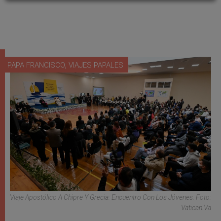
,
PAPA FRANCISCO
VIAJES PAPALES
Viaje Apostólico A Chipre Y Grecia: Encuentro Con Los Jóvenes. Foto:
Vatican.va