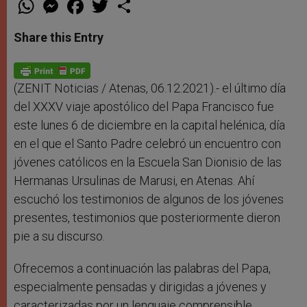
W
M
F
T
S
h
e
a
w
h
a
s
c
i
a
t
s
e
t
r
Share this Entry
s
e
b
t
e
A
n
o
e
p
g
o
r
p
e
k
r
(ZENIT Noticias / Atenas, 06.12.2021).- el último día
del XXXV viaje apostólico del Papa Francisco fue
este lunes 6 de diciembre en la capital helénica, día
en el que el Santo Padre celebró un encuentro con
jóvenes católicos en la Escuela San Dionisio de las
Hermanas Ursulinas de Marusi, en Atenas. Ahí
escuchó los testimonios de algunos de los jóvenes
presentes, testimonios que posteriormente dieron
pie a su discurso.
Ofrecemos a continuación las palabras del Papa,
especialmente pensadas y dirigidas a jóvenes y
caracterizadas por un lenguaje comprensible,