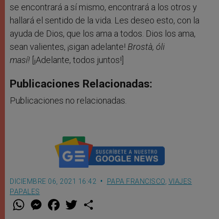
se encontrará a sí mismo, encontrará a los otros y
hallará el sentido de la vida. Les deseo esto, con la
ayuda de Dios, que los ama a todos. Dios los ama,
sean valientes, ¡sigan adelante!
Brostà, óli
masí!
[¡Adelante, todos juntos!]
Publicaciones Relacionadas:
Publicaciones no relacionadas.
DICIEMBRE 06, 2021 16:42
PAPA FRANCISCO
,
VIAJES
PAPALES
W
M
F
T
S
h
e
a
w
h
a
s
c
i
a