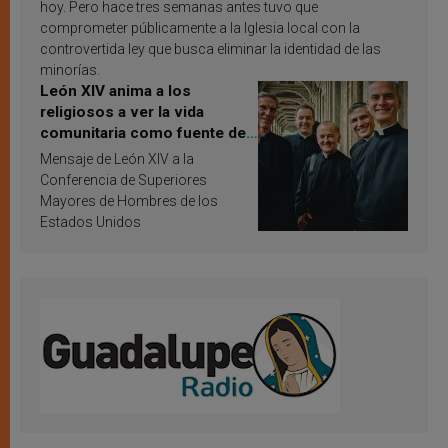
hoy. Pero hace tres semanas antes tuvo que
comprometer públicamente a la Iglesia local con la
controvertida ley que busca eliminar la identidad de las
minorías.
León XIV anima a los
religiosos a ver la vida
comunitaria como fuente de
inspiración y santificación
Mensaje de León XIV a la
Conferencia de Superiores
Mayores de Hombres de los
Estados Unidos