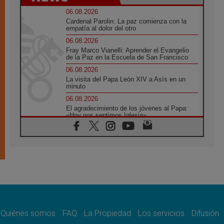
06.08.2026
Cardenal Parolin: La paz comienza con la
empatía al dolor del otro
06.08.2026
Fray Marco Vianelli: Aprender el Evangelio
de la Paz en la Escuela de San Francisco
06.08.2026
La visita del Papa León XIV a Asís en un
minuto
06.08.2026
El agradecimiento de los jóvenes al Papa:
«Hoy nos sentimos Iglesia»
06.08.2026
Líbano: Reanudan los coloquios en Roma en
medio de tensiones y ataques en el sur del
país
06.08.2026
Hiroshima y Nagasaki, 81 años después.
Comienzan "Diez Días Oración por la Paz"
06.08.2026
Pizzaballa en Asís: los cristianos quieren
paz
Quiénes somos
FAQ
La Propiedad
Los servicios
Difusión
06.08.2026