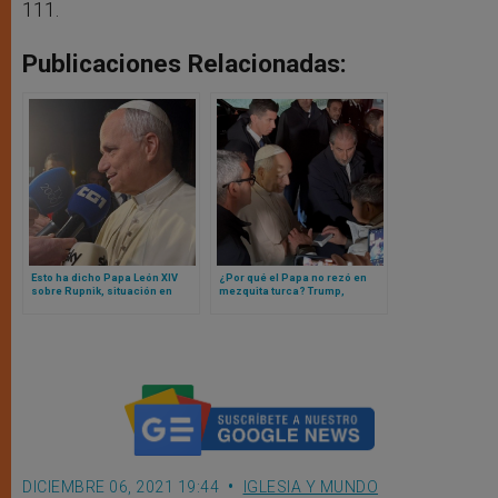
111.
Publicaciones Relacionadas:
Esto ha dicho Papa León XIV
¿Por qué el Papa no rezó en
sobre Rupnik, situación en
mezquita turca? Trump,
Venezuela y derechos de
Ucrania y la próxima
libertad religiosa de migrantes
residencia del Papa León XIV
en USA
DICIEMBRE 06, 2021 19:44
IGLESIA Y MUNDO