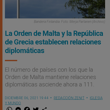
Bandera Finlandia. Foto: Merja Partanen (archivo)
La Orden de Malta y la República
de Grecia establecen relaciones
diplomáticas
El número de países con los que la
Orden de Malta mantiene relaciones
diplomáticas asciende ahora a 111.
DICIEMBRE 06, 2021 19:44
REDACCIÓN ZENIT
IGLESIA
Y MUNDO
W
M
F
T
S