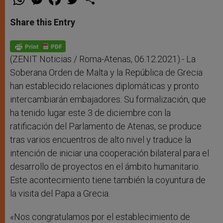
h
e
a
w
h
a
s
c
i
a
t
s
e
t
r
Share this Entry
s
e
b
t
e
A
n
o
e
p
g
o
r
p
e
k
r
(ZENIT Noticias / Roma-Atenas, 06.12.2021).- La
Soberana Orden de Malta y la República de Grecia
han establecido relaciones diplomáticas y pronto
intercambiarán embajadores. Su formalización, que
ha tenido lugar este 3 de diciembre con la
ratificación del Parlamento de Atenas, se produce
tras varios encuentros de alto nivel y traduce la
intención de iniciar una cooperación bilateral para el
desarrollo de proyectos en el ámbito humanitario.
Este acontecimiento tiene también la coyuntura de
la visita del Papa a Grecia.
«Nos congratulamos por el establecimiento de