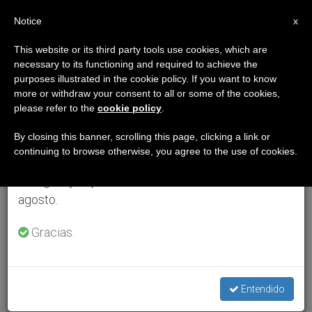
ES
Notice
×
x
Aviso importante
This website or its third party tools use cookies, which are
necessary to its functioning and required to achieve the
Del 27 de julio al 7 de agosto haremos la pausa
purposes illustrated in the cookie policy. If you want to know
anual, aprovechando que en el periodo de verano
more or withdraw your consent to all or some of the cookies,
please refer to the
cookie policy
.
se generan menos informaciones y también el
consumo de las mismas disminuye.
By closing this banner, scrolling this page, clicking a link or
continuing to browse otherwise, you agree to the use of cookies.
Retomamos el trabajo ordinario de las ediciones
en inglés y español de ZENIT el lunes 10 de
agosto.
Gracias.
Entendido