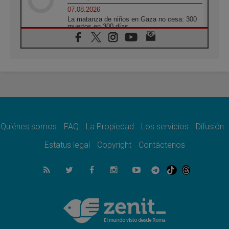
07.08.2026
La matanza de niños en Gaza no cesa: 300
muertos en 300 días
07.08.2026
Tagle: La guerra desfigura el mundo, solo la
revelación de Dios lo transfigura
07.08.2026
Presentada la Trienal de Arte de las
Universidades Católicas: «Exercises in
Empathy»
07.08.2026
Fortunatus Nwachukwu: la comunicación
como misión al servicio del Evangelio
Quiénes somos
FAQ
La Propiedad
Los servicios
Difusión
07.08.2026
Estatus legal
Copyright
Contáctenos
SIGNIS 2026, dar voz a las religiosas en el
espacio público
07.08.2026
Lanzan un proyecto de empoderamiento
digital para mujeres líderes en África
07.08.2026
Programa oficial del Viaje Apostólico del
Papa León XIV a Francia