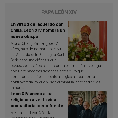
PAPA LEÓN XIV
En virtud del acuerdo con
China, León XIV nombra un
nuevo obispo
Mons. Chang Yanfeng, de 42
años, ha sido nombrado en virtud
del Acuerdo entre China y la Santa
Sede para una diócesis que
llevaba veinte años sin pastor. La ordenación tuvo lugar
hoy. Pero hace tres semanas antes tuvo que
comprometer públicamente a la Iglesia local con la
controvertida ley que busca eliminar la identidad de las
minorías.
León XIV anima a los
religiosos a ver la vida
comunitaria como fuente
de inspiración y
Mensaje de León XIV a la
santificación