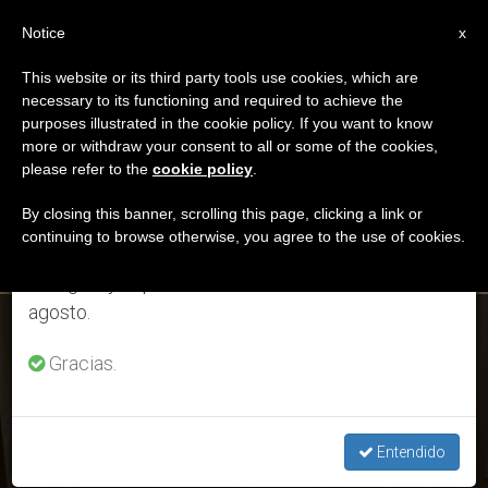
ES
Notice
×
x
Aviso importante
This website or its third party tools use cookies, which are
necessary to its functioning and required to achieve the
Del 27 de julio al 7 de agosto haremos la pausa
DÍA
purposes illustrated in the cookie policy. If you want to know
anual, aprovechando que en el periodo de verano
Marzo 5th, 2022
more or withdraw your consent to all or some of the cookies,
please refer to the
cookie policy
.
se generan menos informaciones y también el
consumo de las mismas disminuye.
By closing this banner, scrolling this page, clicking a link or
continuing to browse otherwise, you agree to the use of cookies.
ÚLTIMAS NOTICIAS
Retomamos el trabajo ordinario de las ediciones
en inglés y español de ZENIT el lunes 10 de
agosto.
Cartas desde la Guerra (décimo día): Ucrania lucha, Ucrania
reza, Ucrania sirve
Gracias.
MAR 05, 2022 22:35
REDACCIÓN ZENIT
Entendido