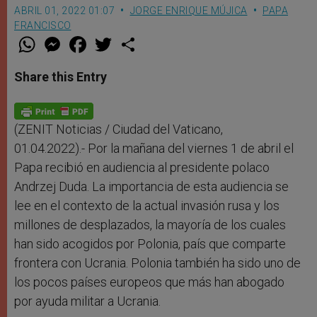
ABRIL 01, 2022 01:07
JORGE ENRIQUE MÚJICA
PAPA
FRANCISCO
W
M
F
T
S
h
e
a
w
h
a
s
c
i
a
t
s
e
t
r
Share this Entry
s
e
b
t
e
A
n
o
e
p
g
o
r
p
e
k
r
(ZENIT Noticias / Ciudad del Vaticano,
01.04.2022).- Por la mañana del viernes 1 de abril el
Papa recibió en audiencia al presidente polaco
Andrzej Duda. La importancia de esta audiencia se
lee en el contexto de la actual invasión rusa y los
millones de desplazados, la mayoría de los cuales
han sido acogidos por Polonia, país que comparte
frontera con Ucrania. Polonia también ha sido uno de
los pocos países europeos que más han abogado
por ayuda militar a Ucrania.