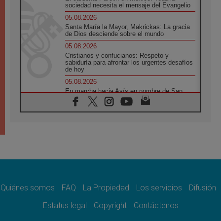
sociedad necesita el mensaje del Evangelio
05.08.2026
Santa María la Mayor, Makrickas: La gracia
de Dios desciende sobre el mundo
05.08.2026
Cristianos y confucianos: Respeto y
sabiduría para afrontar los urgentes desafíos
de hoy
05.08.2026
En marcha hacia Asís en nombre de San
Francisco, a la espera de León
05.08.2026
Venezuela, Padre Pagniello: "En medio del
dolor, una Iglesia que no se rinde"
05.08.2026
La Fuerza del "Círculo de Héroes" con el
Papa en la Audiencia General
05.08.2026
Nuncio en Ucrania: Preocupa escuchar a
quienes bendicen la guerra
Quiénes somos
FAQ
La Propiedad
Los servicios
Difusión
05.08.2026
Estatus legal
Copyright
Contáctenos
Ucrania: Ataque masivo en Kyiv durante la
noche