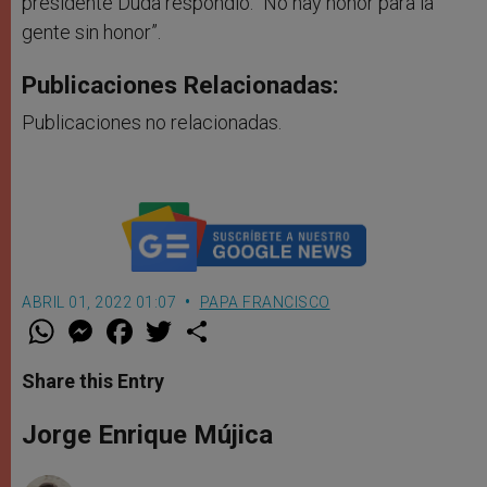
presidente Duda respondió: “No hay honor para la
gente sin honor”.
Publicaciones Relacionadas:
Publicaciones no relacionadas.
ABRIL 01, 2022 01:07
PAPA FRANCISCO
W
M
F
T
S
h
e
a
w
h
a
s
c
i
a
t
s
e
t
r
Share this Entry
s
e
b
t
e
A
n
o
e
p
g
o
r
Jorge Enrique Mújica
p
e
k
r