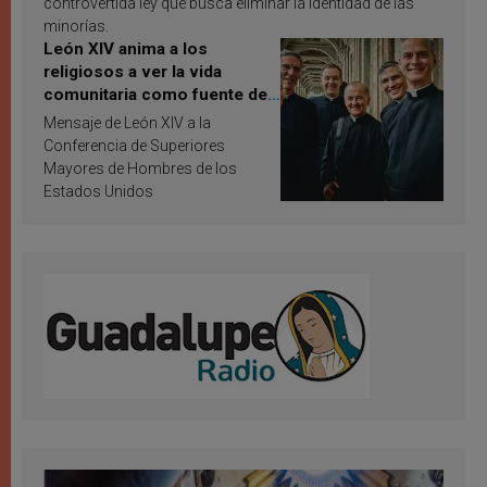
controvertida ley que busca eliminar la identidad de las
minorías.
León XIV anima a los
religiosos a ver la vida
comunitaria como fuente de
inspiración y santificación
Mensaje de León XIV a la
Conferencia de Superiores
Mayores de Hombres de los
Estados Unidos