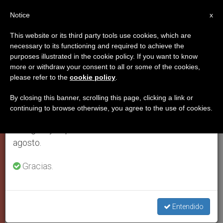
ES
Notice
×
x
Aviso importante
This website or its third party tools use cookies, which are
necessary to its functioning and required to achieve the
Del 27 de julio al 7 de agosto haremos la pausa
PAPA FRANCISCO
purposes illustrated in the cookie policy. If you want to know
anual, aprovechando que en el periodo de verano
more or withdraw your consent to all or some of the cookies,
please refer to the
cookie policy
.
se generan menos informaciones y también el
consumo de las mismas disminuye.
By closing this banner, scrolling this page, clicking a link or
continuing to browse otherwise, you agree to the use of cookies.
Retomamos el trabajo ordinario de las ediciones
en inglés y español de ZENIT el lunes 10 de
agosto.
Gracias.
Foto: Vatican Media
Entendido
En medio de crisis con Rusia,