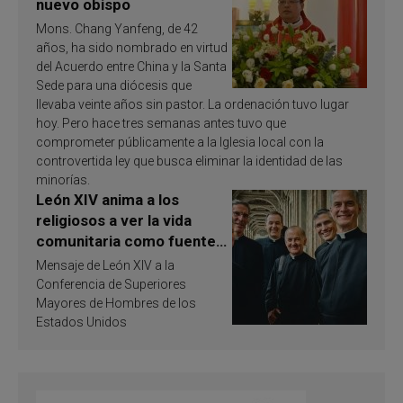
nuevo obispo
Mons. Chang Yanfeng, de 42
años, ha sido nombrado en virtud
del Acuerdo entre China y la Santa
Sede para una diócesis que
llevaba veinte años sin pastor. La ordenación tuvo lugar
hoy. Pero hace tres semanas antes tuvo que
comprometer públicamente a la Iglesia local con la
controvertida ley que busca eliminar la identidad de las
minorías.
León XIV anima a los
religiosos a ver la vida
comunitaria como fuente
de inspiración y
Mensaje de León XIV a la
santificación
Conferencia de Superiores
Mayores de Hombres de los
Estados Unidos