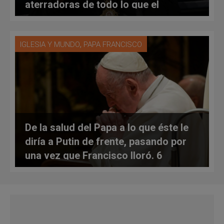
aterradoras de todo lo que el
ocupante ha dejado en suelo
ucraniano”
,
IGLESIA Y MUNDO
PAPA FRANCISCO
De la salud del Papa a lo que éste le
diría a Putin de frente, pasando por
una vez que Francisco lloró. 6
confidencias del Papa a su regreso
de Malta