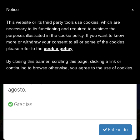
ES
Notice
×
x
Aviso importante
This website or its third party tools use cookies, which are
necessary to its functioning and required to achieve the
Del 27 de julio al 7 de agosto haremos la pausa
DÍA
purposes illustrated in the cookie policy. If you want to know
anual, aprovechando que en el periodo de verano
Abril 4th, 2022
more or withdraw your consent to all or some of the cookies,
please refer to the
cookie policy
.
se generan menos informaciones y también el
consumo de las mismas disminuye.
By closing this banner, scrolling this page, clicking a link or
continuing to browse otherwise, you agree to the use of cookies.
ÚLTIMAS NOTICIAS
Retomamos el trabajo ordinario de las ediciones
en inglés y español de ZENIT el lunes 10 de
agosto.
Nuevo presidente de Costa Rica, iglesia católica insta a que
por delante estén los intereses del país
Gracias.
APR 04, 2022 22:11
REDACCIÓN ZENIT
Entendido