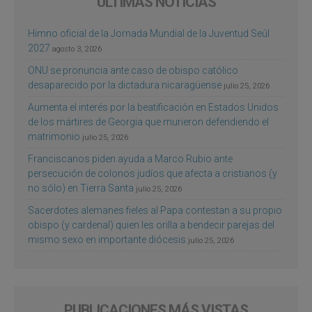
ÚLTIMAS NOTICIAS
Himno oficial de la Jornada Mundial de la Juventud Seúl
2027
agosto 3, 2026
ONU se pronuncia ante caso de obispo católico
desaparecido por la dictadura nicaragüense
julio 25, 2026
Aumenta el interés por la beatificación en Estados Unidos
de los mártires de Georgia que murieron defendiendo el
matrimonio
julio 25, 2026
Franciscanos piden ayuda a Marco Rubio ante
persecución de colonos judíos que afecta a cristianos (y
no sólo) en Tierra Santa
julio 25, 2026
Sacerdotes alemanes fieles al Papa contestan a su propio
obispo (y cardenal) quien les orilla a bendecir parejas del
mismo sexo en importante diócesis
julio 25, 2026
PUBLICACIONES MÁS VISTAS