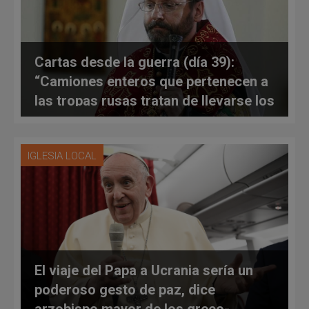
Cartas desde la guerra (día 39):
“Camiones enteros que pertenecen a
las tropas rusas tratan de llevarse los
bienes saqueados de Ucrania”
IGLESIA LOCAL
El viaje del Papa a Ucrania sería un
poderoso gesto de paz, dice
arzobispo mayor de los greco-