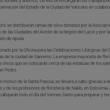
 florales y adornos. De ello se encargarán los trabajadore
obernación del Estado de la Ciudad del Vaticano en colabor
ril, se distribuirán ramas de olivo donados por la Asociaci
 de las Ciudades del Aceite de la Región del Lacio y por la
ión de Apulia.
onado por la Oficina para las Celebraciones Litúrgicas de
as de la ciudad de Sanremo. La empresa mayorista de flori
 olivos que se colocarán cerca de las estatuas de los san
an Pedro.
n motivo de la Santa Pascua, se llevará a cabo gracias a la
 y de los profesores de floristería de Naklo, en Eslovenia, 
trabajarán todo el día del Viernes Santo para preparar y te