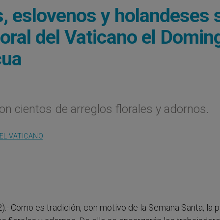
s, eslovenos y holandeses 
loral del Vaticano el Domin
cua
n cientos de arreglos florales y adornos.
EL VATICANO
).- Como es tradición, con motivo de la Semana Santa, la p