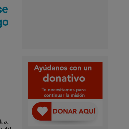
se
go
laza