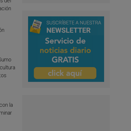
s del
ación
ón
l Sumo
cultura
tos
con la
rminar