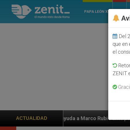
PAPA LEÓN XIV
ROMA
Av
Del 2
que en 
el cons
Retom
ZENIT e
Graci
yuda a Marco Rubio ante persecución de colonos judíos 
ACTUALIDAD