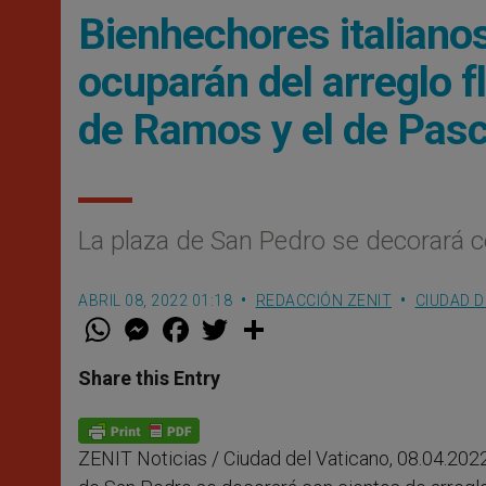
Bienhechores italiano
ocuparán del arreglo f
de Ramos y el de Pas
La plaza de San Pedro se decorará co
ABRIL 08, 2022 01:18
REDACCIÓN ZENIT
CIUDAD D
W
M
F
T
S
h
e
a
w
h
a
s
c
i
a
t
s
e
t
r
Share this Entry
s
e
b
t
e
A
n
o
e
p
g
o
r
p
e
k
ZENIT Noticias / Ciudad del Vaticano, 08.04.2022
r