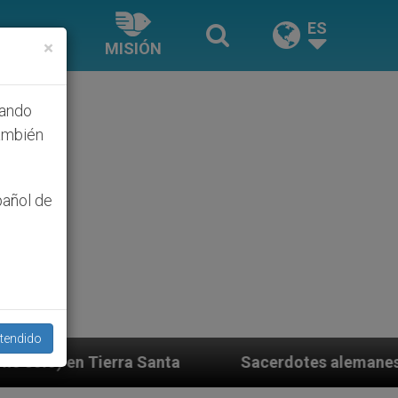
ES
×
MISIÓN
hando
ambién
pañol de
tendido
Sacerdotes alemanes fieles al Papa contestan a 