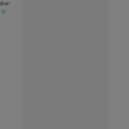
naban
 la