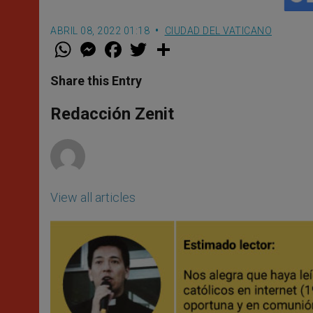
ABRIL 08, 2022 01:18
CIUDAD DEL VATICANO
W
M
F
T
S
h
e
a
w
h
a
s
c
i
a
t
s
e
t
r
Share this Entry
s
e
b
t
e
A
n
o
e
p
g
o
r
Redacción Zenit
p
e
k
r
View all articles