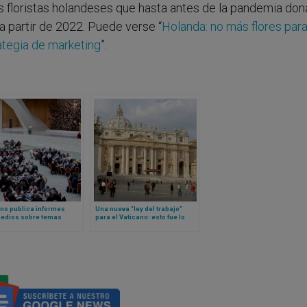
s floristas holandeses que hasta antes de la pandemia do
 a partir de 2022. Puede verse “
Holanda: no más flores para
ategia de marketing
”.
no publica informes
Una nueva “ley del trabajo”
medios sobre temas
para el Vaticano: esto fue lo
vertidos derivados del
que aprobó el Papa León XIV
or sínodo sobre
alidad