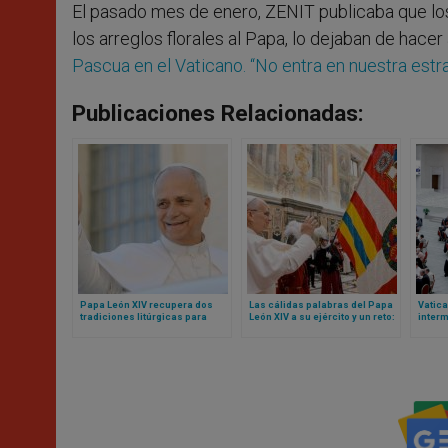
El pasado mes de enero, ZENIT publicaba que lo
los arreglos florales al Papa, lo dejaban de hacer
Pascua en el Vaticano. “No entra en nuestra estr
Publicaciones Relacionadas:
Papa León XIV recupera dos
Las cálidas palabras del Papa
Vatica
tradiciones litúrgicas para
León XIV a su ejército y un reto:
inter
Navidad
sean mensaje de unidad para
contro
toda la Curia Romana
anteri
sinod