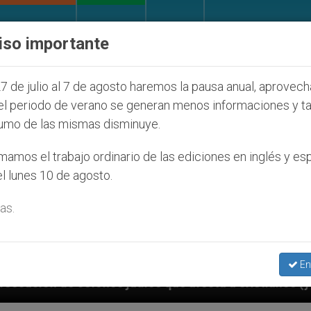
IGLESIA Y MUNDO
DOCUMENTOS
DONATIVOS
iso importante
7 de julio al 7 de agosto haremos la pausa anual, aprovec
el periodo de verano se generan menos informaciones y t
umo de las mismas disminuye.
amos el trabajo ordinario de las ediciones en inglés y es
l lunes 10 de agosto.
as.
En
que afecta a cristianos (y no sólo) en Tierra Santa