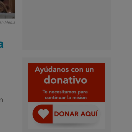
can Media
a
an