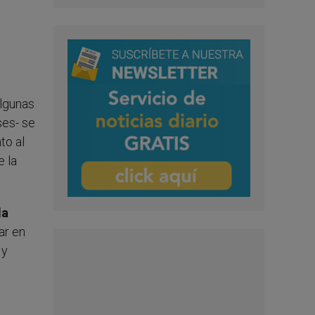
algunas
ses- se
to al
e la
la
ar en
 y