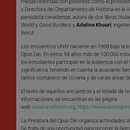
mesas redondas con ponentes como el profesor 
y Directora del Departamento de Historia en la U
periodista canadiense, autora de dos libros titul
World
y
Good Burdens
y
Adeline Khouri
, ingeni
Beirut.
Los encuentros UNIV nacieron en 1968 bajo la i
Opus Dei. En estos 54 años más de 100.000 estud
los estudiantes participan en la audiencia con el 
significativa, teniendo en cuenta la acuciante ll
tantos coetáneos de Ucrania y de varias áreas de
El texto de aquellos encuentros y el listado de 
informaciones, se encuentran en las página
web
www.univforum.org
,
https://www.univinspire
La Prelatura del Opus Dei organiza actividades 
Se trata de una oportunidad para recorrer la Se