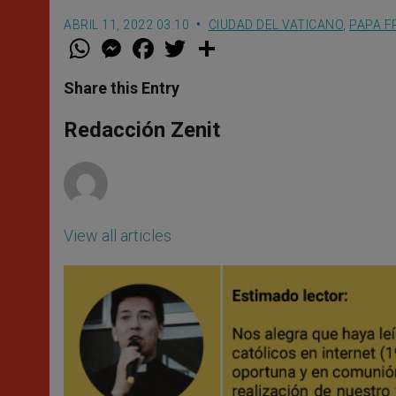
ABRIL 11, 2022 03:10
CIUDAD DEL VATICANO
,
PAPA F
W
M
F
T
S
h
e
a
w
h
a
s
c
i
a
t
s
e
t
r
Share this Entry
s
e
b
t
e
A
n
o
e
p
g
o
r
Redacción Zenit
p
e
k
r
View all articles