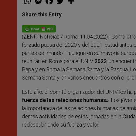
h
e
a
w
h
a
s
c
i
a
t
s
e
t
r
Share this Entry
s
e
b
t
e
A
n
o
e
p
g
o
r
p
e
k
(ZENIT Noticias / Roma, 11.04.2022).- Como otr
r
forzada pausa del 2020 y del 2021, estudiantes
partes del mundo – aunque en su mayoría europea
reunirán en Roma para el UNIV
2022
, un encuentr
Papa y en Roma la Semana Santa y la Pascua. Los 
Semana Santa y en varios encuentros con el prel
Este año, el comité organizador del UNIV les ha 
fuerza de las relaciones humanas»
. Los jóven
la importancia de las relaciones humanas de amist
demás actividades de estas jornadas en la Ciudad
redescubriendo su fuerza y valor.