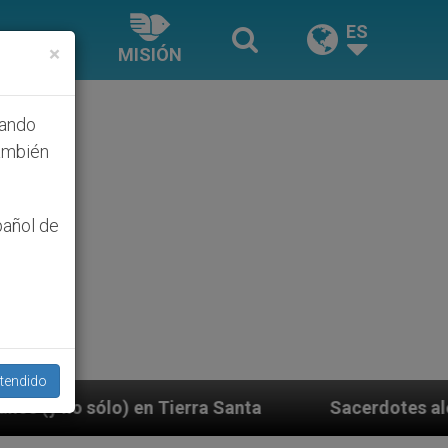
ES
×
MISIÓN
hando
ambién
pañol de
tendido
ta
Sacerdotes alemanes fieles al Papa contestan