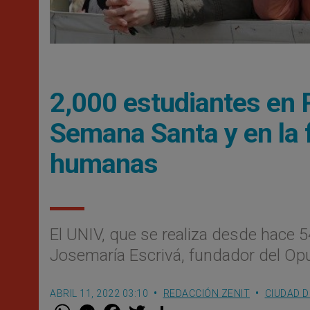
2,000 estudiantes en 
Semana Santa y en la f
humanas
El UNIV, que se realiza desde hace 5
Josemaría Escrivá, fundador del Opu
ABRIL 11, 2022 03:10
REDACCIÓN ZENIT
CIUDAD D
W
M
F
T
S