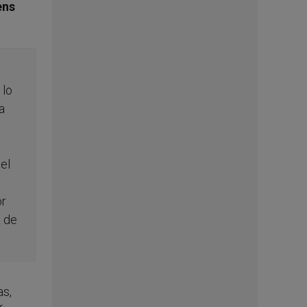
ens
s
 lo
a
el
or
a de
as,