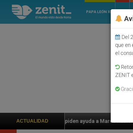
PAPA LEÓN XIV
ROMA
Av
Del 2
que en 
el cons
Retom
ZENIT e
Graci
n ayuda a Marco Rubio ante persecución de colonos jud
ACTUALIDAD