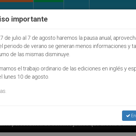
IGLESIA Y MUNDO
DOCUMENTOS
DONATIVOS
iso importante
7 de julio al 7 de agosto haremos la pausa anual, aprovec
el periodo de verano se generan menos informaciones y t
umo de las mismas disminuye.
amos el trabajo ordinario de las ediciones en inglés y es
l lunes 10 de agosto.
as.
En
íos que afecta a cristianos (y no sólo) en Tierra San