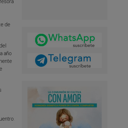
ofesora
te de
del
da año
rmente
de
s
uentro.