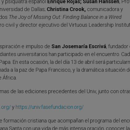
y psiquiatra español
Enrique Rojas; Susan Hanssen
, Pr
niversidad de Dallas;
Christina Crook,
comunicadora y
ados
The Joy of Missing Out: Finding Balance in a Wired
ero civil y director ejecutivo del Virtuous Leadership Institu
nspiración e impulso de
San Josemaría Escrivá
, fundador 
iantes universitarios han participado en el encuentro. Ca
Papa. En esta ocasión, la del día 13 de abril será particula
amada a la paz de Papa Francisco, y la dramática situación 
 África.
temas de las ediciones precedentes del Univ, junto con otra
.org/
y
https://univ.fasefundacion.org/
de formación cristiana que acompañan el programa del enc
mana Santa con una vida de más intensa oración, conocer la