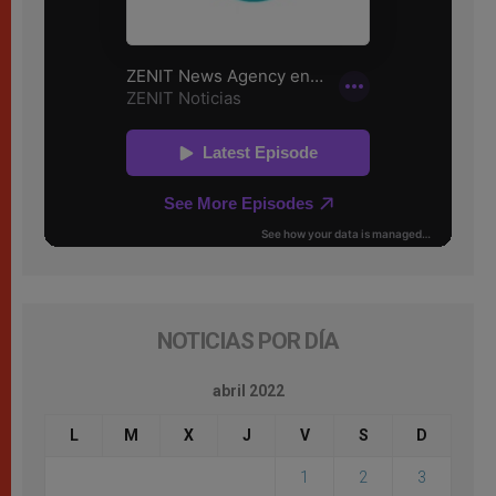
NOTICIAS POR DÍA
abril 2022
L
M
X
J
V
S
D
1
2
3