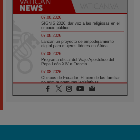
07.08.2026
SIGNIS 2026, dar voz a las religiosas en el
espacio público
07.08.2026
Lanzan un proyecto de empoderamiento
digital para mujeres líderes en África
07.08.2026
Programa oficial del Viaje Apostólico del
Papa León XIV a Francia
07.08.2026
Obispos de Ecuador: El bien de las familias
no admite premuras legislativas
06.08.2026
Cardenal Parolin: La paz comienza con la
empatía al dolor del otro
06.08.2026
Fray Marco Vianelli: Aprender el Evangelio
de la Paz en la Escuela de San Francisco
06.08.2026
La visita del Papa León XIV a Asís en un
minuto