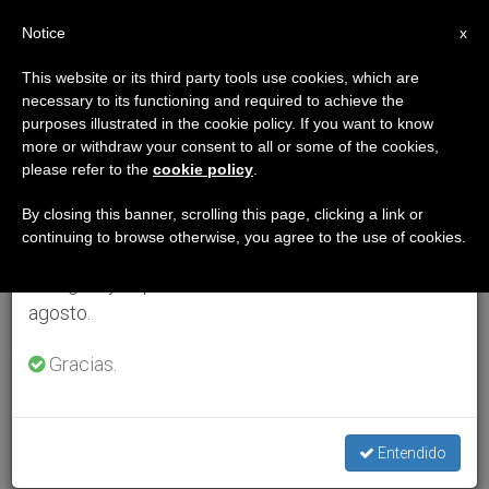
ES
Notice
×
x
Aviso importante
This website or its third party tools use cookies, which are
necessary to its functioning and required to achieve the
Del 27 de julio al 7 de agosto haremos la pausa
purposes illustrated in the cookie policy. If you want to know
anual, aprovechando que en el periodo de verano
more or withdraw your consent to all or some of the cookies,
please refer to the
cookie policy
.
se generan menos informaciones y también el
consumo de las mismas disminuye.
By closing this banner, scrolling this page, clicking a link or
continuing to browse otherwise, you agree to the use of cookies.
Retomamos el trabajo ordinario de las ediciones
en inglés y español de ZENIT el lunes 10 de
agosto.
Gracias.
Entendido