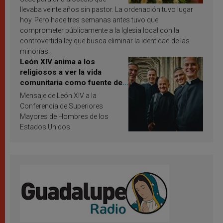
llevaba veinte años sin pastor. La ordenación tuvo lugar
hoy. Pero hace tres semanas antes tuvo que
comprometer públicamente a la Iglesia local con la
controvertida ley que busca eliminar la identidad de las
minorías.
León XIV anima a los
religiosos a ver la vida
comunitaria como fuente de
inspiración y santificación
Mensaje de León XIV a la
Conferencia de Superiores
Mayores de Hombres de los
Estados Unidos