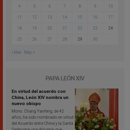
4
5
6
7
8
9
10
11
12
13
14
15
16
17
18
19
20
21
22
23
24
25
26
27
28
29
30
« Mar
May »
PAPA LEÓN XIV
En virtud del acuerdo con
China, León XIV nombra un
nuevo obispo
Mons. Chang Yanfeng, de 42
años, ha sido nombrado en virtud
del Acuerdo entre China y la Santa
Sede para una diócesis que