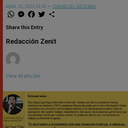
ABRIL 25, 2022 03:35
CIUDAD DEL VATICANO
W
M
F
T
S
h
e
a
w
h
a
s
c
i
a
t
s
e
t
r
Share this Entry
s
e
b
t
e
A
n
o
e
p
g
o
r
Redacción Zenit
p
e
k
r
View all articles