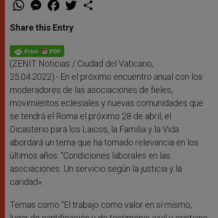
W
M
F
T
S
h
e
a
w
h
a
s
c
i
a
t
s
e
t
r
Share this Entry
s
e
b
t
e
A
n
o
e
p
g
o
r
p
e
k
r
(ZENIT Noticias / Ciudad del Vaticano,
25.04.2022).- En el próximo encuentro anual con los
moderadores de las asociaciones de fieles,
movimientos eclesiales y nuevas comunidades que
se tendrá el Roma el próximo 28 de abril, el
Dicasterio para los Laicos, la Familia y la Vida
abordará un tema que ha tomado relevancia en los
últimos años: “Condiciones laborales en las
asociaciones. Un servicio según la justicia y la
caridad».
Temas como “El trabajo como valor en sí mismo,
lugar de santificación y de testimonio civil y cristiano