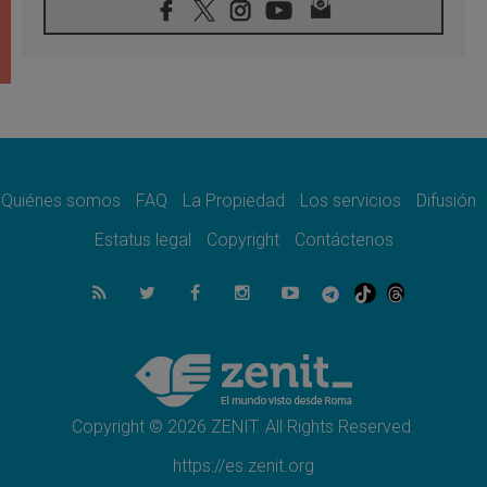
08.08.2026
León XIV visitará el Santuario de la Madre
del Buen Consejo de Genazzano
07.08.2026
Filipinas: el Vicariato Apostólico de Calapán
se convierte en diócesis
07.08.2026
Honduras: Los desplazados invisibles de una
crisis olvidada
Quiénes somos
FAQ
La Propiedad
Los servicios
Difusión
07.08.2026
Bokalic: "En Argentina el Papa León señalará
Estatus legal
Copyright
Contáctenos
el compromiso del cristiano"
07.08.2026
La matanza de niños en Gaza no cesa: 300
muertos en 300 días
07.08.2026
Tagle: La guerra desfigura el mundo, solo la
revelación de Dios lo transfigura
Copyright © 2026 ZENIT. All Rights Reserved.
https://es.zenit.org