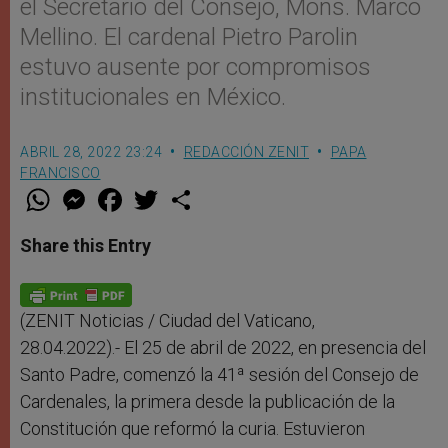
el Secretario del Consejo, Mons. Marco
Mellino. El cardenal Pietro Parolin
estuvo ausente por compromisos
institucionales en México.
ABRIL 28, 2022 23:24
REDACCIÓN ZENIT
PAPA
FRANCISCO
W
M
F
T
S
h
e
a
w
h
a
s
c
i
a
t
s
e
t
r
Share this Entry
s
e
b
t
e
A
n
o
e
p
g
o
r
p
e
k
r
(ZENIT Noticias / Ciudad del Vaticano,
28.04.2022).- El 25 de abril de 2022, en presencia del
Santo Padre, comenzó la 41ª sesión del Consejo de
Cardenales, la primera desde la publicación de la
Constitución que reformó la curia. Estuvieron