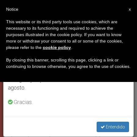
ES
Notice
×
x
Aviso importante
This website or its third party tools use cookies, which are
necessary to its functioning and required to achieve the
Del 27 de julio al 7 de agosto haremos la pausa
PAPA FRANCISCO
purposes illustrated in the cookie policy. If you want to know
anual, aprovechando que en el periodo de verano
more or withdraw your consent to all or some of the cookies,
please refer to the
cookie policy
.
se generan menos informaciones y también el
consumo de las mismas disminuye.
By closing this banner, scrolling this page, clicking a link or
continuing to browse otherwise, you agree to the use of cookies.
Retomamos el trabajo ordinario de las ediciones
en inglés y español de ZENIT el lunes 10 de
agosto.
Gracias.
Consejo De Cardenales. Fotos: Vatican Media
La situación política en el mundo,
el papel de la mujer, el cambio
Entendido