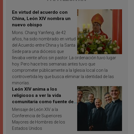
En virtud del acuerdo con
China, León XIV nombra un
nuevo obispo
Mons. Chang Yanfeng, de 42
años, ha sido nombrado en virtud
del Acuerdo entre China y la Santa
Sede para una diócesis que
llevaba veinte años sin pastor. La ordenación tuvo lugar
hoy. Pero hace tres semanas antes tuvo que
comprometer públicamente a la Iglesia local con la
controvertida ley que busca eliminar la identidad de las
minorías.
León XIV anima a los
religiosos a ver la vida
comunitaria como fuente de
inspiración y santificación
Mensaje de León XIV a la
Conferencia de Superiores
Mayores de Hombres de los
Estados Unidos