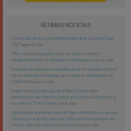
ÚLTIMAS NOTICIAS
Himno oficial de la Jornada Mundial de la Juventud Seúl
2027
agosto 3, 2026
ONU se pronuncia ante caso de obispo católico
desaparecido por la dictadura nicaragüense
julio 25, 2026
Aumenta el interés por la beatificación en Estados Unidos
de los mártires de Georgia que murieron defendiendo el
matrimonio
julio 25, 2026
Franciscanos piden ayuda a Marco Rubio ante
persecución de colonos judíos que afecta a cristianos (y
no sólo) en Tierra Santa
julio 25, 2026
Sacerdotes alemanes fieles al Papa contestan a su propio
obispo (y cardenal) quien les orilla a bendecir parejas del
mismo sexo en importante diócesis
julio 25, 2026