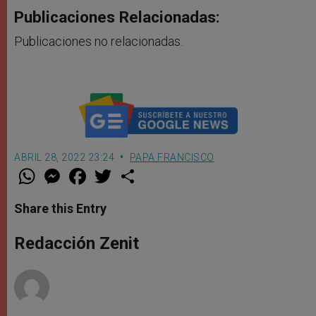
Publicaciones Relacionadas:
Publicaciones no relacionadas.
ABRIL 28, 2022 23:24
PAPA FRANCISCO
W
M
F
T
S
h
e
a
w
h
a
s
c
i
a
t
s
e
t
r
Share this Entry
s
e
b
t
e
A
n
o
e
p
g
o
r
Redacción Zenit
p
e
k
r