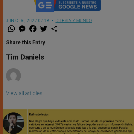
JUNIO 06, 2022 02:18
IGLESIA Y MUNDO
W
M
F
T
S
h
e
a
w
h
a
s
c
i
a
t
s
e
t
r
Share this Entry
s
e
b
t
e
A
n
o
e
p
g
o
r
Tim Daniels
p
e
k
r
View all articles