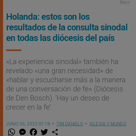
Bajos
Holanda: estos son los
resultados de la consulta sinodal
en todas las diócesis del país
«La experiencia sinodal» también ha
revelado «una gran necesidad» de
«hablar y escucharse más a la manera
de una conversación de fe» (Diócesis
de Den Bosch). ‘Hay un deseo de
crecer en la fe’.
JUNIO 06, 2022 02:18
TIM DANIELS
IGLESIA Y MUNDO
W
M
F
T
S
h
e
a
w
h