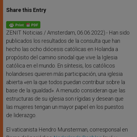
a
s
c
i
a
t
s
e
t
r
Share this Entry
s
e
b
t
e
A
n
o
e
p
g
o
r
p
e
k
r
ZENIT Noticias / Amsterdam, 06.06.2022).- Han sido
publicados los resultados de la consulta que han
hecho las ocho diócesis católicas en Holanda a
propósito del camino sinodal que vive la Iglesia
católica en el mundo. En síntesis, los católicos
holandeses quieren más participación, una iglesia
abierta «en la que todos puedan contribuir sobre la
base de la igualdad». A menudo consideran que las
estructuras de su iglesia son rígidas y desean que
las mujeres tengan un mayor papel en los puestos
de liderazgo.
El vaticanista Hendro Munsterman, corresponsal en