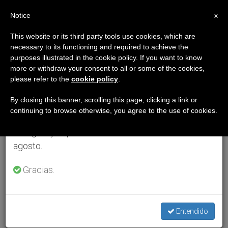
ES
Notice
×
x
Aviso importante
This website or its third party tools use cookies, which are
necessary to its functioning and required to achieve the
Del 27 de julio al 7 de agosto haremos la pausa
purposes illustrated in the cookie policy. If you want to know
anual, aprovechando que en el periodo de verano
more or withdraw your consent to all or some of the cookies,
please refer to the
cookie policy
.
se generan menos informaciones y también el
consumo de las mismas disminuye.
By closing this banner, scrolling this page, clicking a link or
continuing to browse otherwise, you agree to the use of cookies.
Retomamos el trabajo ordinario de las ediciones
en inglés y español de ZENIT el lunes 10 de
agosto.
Gracias.
Entendido