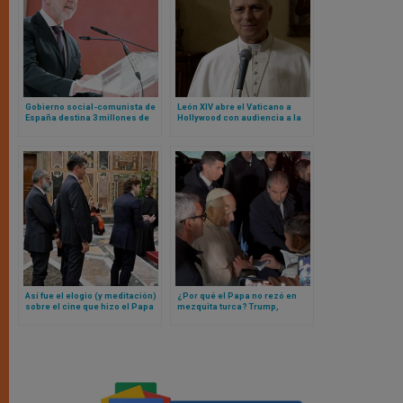
Gobierno social-comunista de
León XIV abre el Vaticano a
España destina 3 millones de
Hollywood con audiencia a la
euros a templo masónico
que acudirán estos actores y
actrices
Así fue el elogio (y meditación)
¿Por qué el Papa no rezó en
sobre el cine que hizo el Papa
mezquita turca? Trump,
León XIV
Ucrania y la próxima
residencia del Papa León XIV