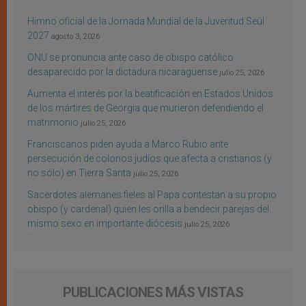
Himno oficial de la Jornada Mundial de la Juventud Seúl
2027
agosto 3, 2026
ONU se pronuncia ante caso de obispo católico
desaparecido por la dictadura nicaragüense
julio 25, 2026
Aumenta el interés por la beatificación en Estados Unidos
de los mártires de Georgia que murieron defendiendo el
matrimonio
julio 25, 2026
Franciscanos piden ayuda a Marco Rubio ante
persecución de colonos judíos que afecta a cristianos (y
no sólo) en Tierra Santa
julio 25, 2026
Sacerdotes alemanes fieles al Papa contestan a su propio
obispo (y cardenal) quien les orilla a bendecir parejas del
mismo sexo en importante diócesis
julio 25, 2026
PUBLICACIONES MÁS VISTAS