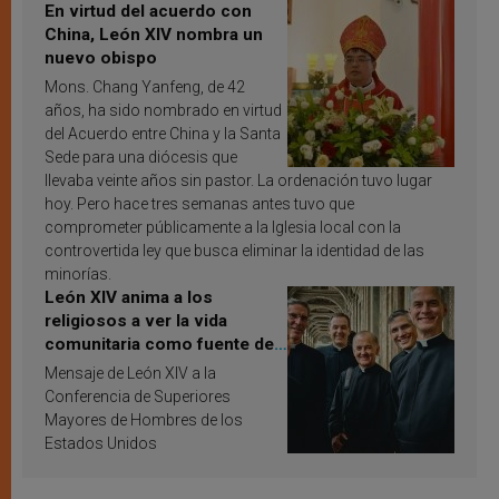
En virtud del acuerdo con
China, León XIV nombra un
nuevo obispo
Mons. Chang Yanfeng, de 42
años, ha sido nombrado en virtud
del Acuerdo entre China y la Santa
Sede para una diócesis que
llevaba veinte años sin pastor. La ordenación tuvo lugar
hoy. Pero hace tres semanas antes tuvo que
comprometer públicamente a la Iglesia local con la
controvertida ley que busca eliminar la identidad de las
minorías.
León XIV anima a los
religiosos a ver la vida
comunitaria como fuente de
inspiración y santificación
Mensaje de León XIV a la
Conferencia de Superiores
Mayores de Hombres de los
Estados Unidos