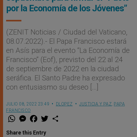
por la Economía de los Jóvenes”
(ZENIT Noticias / Ciudad del Vaticano,
08.07.2022).- El Papa Francisco estará
en Asís para el evento “La Economía de
Francisco” (Eof), previsto del 22 al 24
de septiembre de 2022 en la ciudad
seráfica. El Santo Padre ha expresado
con entusiasmo su deseo […]
JULIO 08, 2022 23:49
DLOPEZ
JUSTICIA Y PAZ
,
PAPA
FRANCISCO
W
M
F
T
S
h
e
a
w
h
a
s
c
i
a
t
s
e
t
r
Share this Entry
s
e
b
t
e