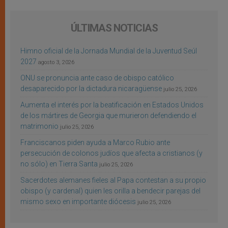
ÚLTIMAS NOTICIAS
Himno oficial de la Jornada Mundial de la Juventud Seúl
2027
agosto 3, 2026
ONU se pronuncia ante caso de obispo católico
desaparecido por la dictadura nicaragüense
julio 25, 2026
Aumenta el interés por la beatificación en Estados Unidos
de los mártires de Georgia que murieron defendiendo el
matrimonio
julio 25, 2026
Franciscanos piden ayuda a Marco Rubio ante
persecución de colonos judíos que afecta a cristianos (y
no sólo) en Tierra Santa
julio 25, 2026
Sacerdotes alemanes fieles al Papa contestan a su propio
obispo (y cardenal) quien les orilla a bendecir parejas del
mismo sexo en importante diócesis
julio 25, 2026