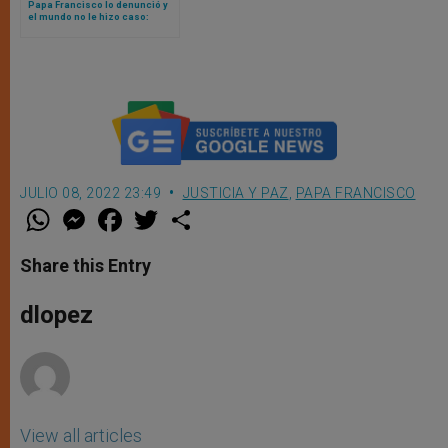
Papa Francisco lo denunció y
el mundo no le hizo caso:
crece el gasto mundial en
armamento nuclear
JULIO 08, 2022 23:49
JUSTICIA Y PAZ
,
PAPA FRANCISCO
W
M
F
T
S
h
e
a
w
h
a
s
c
i
a
t
s
e
t
r
Share this Entry
s
e
b
t
e
A
n
o
e
p
g
o
r
dlopez
p
e
k
r
View all articles