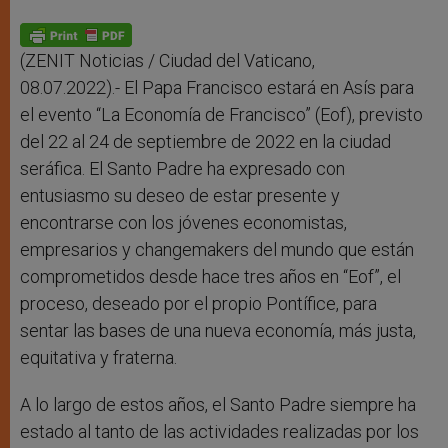
A
n
o
e
p
g
o
r
p
e
k
r
(ZENIT Noticias / Ciudad del Vaticano,
08.07.2022).- El Papa Francisco estará en Asís para
el evento “La Economía de Francisco” (Eof), previsto
del 22 al 24 de septiembre de 2022 en la ciudad
seráfica. El Santo Padre ha expresado con
entusiasmo su deseo de estar presente y
encontrarse con los jóvenes economistas,
empresarios y changemakers del mundo que están
comprometidos desde hace tres años en “Eof”, el
proceso, deseado por el propio Pontífice, para
sentar las bases de una nueva economía, más justa,
equitativa y fraterna.
A lo largo de estos años, el Santo Padre siempre ha
estado al tanto de las actividades realizadas por los