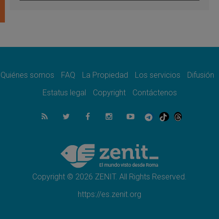
Tagle: La guerra desfigura el mundo, solo la
revelación de Dios lo transfigura
07.08.2026
Presentada la Trienal de Arte de las
Universidades Católicas: «Exercises in
Empathy»
07.08.2026
Fortunatus Nwachukwu: la comunicación
como misión al servicio del Evangelio
Quiénes somos
FAQ
La Propiedad
Los servicios
Difusión
07.08.2026
Estatus legal
Copyright
Contáctenos
SIGNIS 2026, dar voz a las religiosas en el
espacio público
07.08.2026
Lanzan un proyecto de empoderamiento
digital para mujeres líderes en África
07.08.2026
Programa oficial del Viaje Apostólico del
Papa León XIV a Francia
Copyright © 2026 ZENIT. All Rights Reserved.
https://es.zenit.org