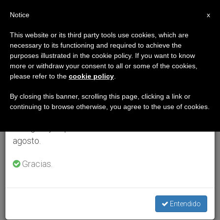
ES
Notice
×
x
Aviso importante
This website or its third party tools use cookies, which are
necessary to its functioning and required to achieve the
Del 27 de julio al 7 de agosto haremos la pausa
purposes illustrated in the cookie policy. If you want to know
anual, aprovechando que en el periodo de verano
more or withdraw your consent to all or some of the cookies,
please refer to the
cookie policy
.
se generan menos informaciones y también el
consumo de las mismas disminuye.
By closing this banner, scrolling this page, clicking a link or
continuing to browse otherwise, you agree to the use of cookies.
Retomamos el trabajo ordinario de las ediciones
en inglés y español de ZENIT el lunes 10 de
agosto.
Gracias.
Entendido