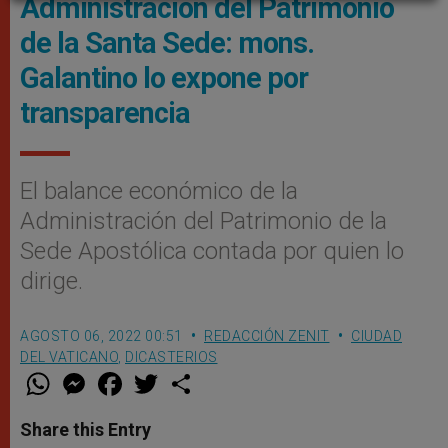
Administración del Patrimonio
de la Santa Sede: mons.
Galantino lo expone por
transparencia
El balance económico de la
Administración del Patrimonio de la
Sede Apostólica contada por quien lo
dirige.
AGOSTO 06, 2022 00:51
REDACCIÓN ZENIT
CIUDAD
DEL VATICANO
,
DICASTERIOS
W
M
F
T
S
h
e
a
w
h
a
s
c
i
a
t
s
e
t
r
Share this Entry
s
e
b
t
e