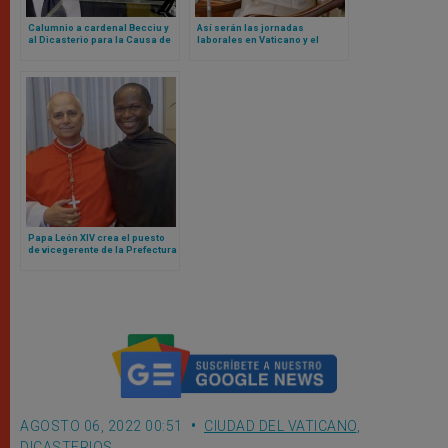
Calumnio a cardenal Becciu y
Así serán las jornadas
al Dicasterio para la Causa de
laborales en Vaticano y el
los Santos: Tribunal del
blindaje contra nepotismo
Vaticano lo declara culpable
según nuevos Reglamentos de
León XIV
Papa León XIV crea el puesto
de vicegerente de la Prefectura
de la Casa Pontificia para un
agustino africano
AGOSTO 06, 2022 00:51
CIUDAD DEL VATICANO
,
DICASTERIOS