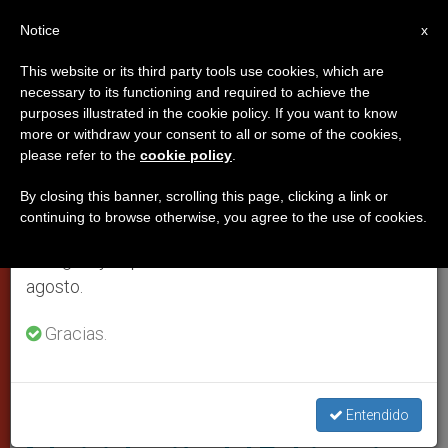
ES
Notice
×
x
Aviso importante
This website or its third party tools use cookies, which are
necessary to its functioning and required to achieve the
Del 27 de julio al 7 de agosto haremos la pausa
,
CIUDAD DEL VATICANO
DICASTERIOS
purposes illustrated in the cookie policy. If you want to know
anual, aprovechando que en el periodo de verano
more or withdraw your consent to all or some of the cookies,
please refer to the
cookie policy
.
se generan menos informaciones y también el
consumo de las mismas disminuye.
By closing this banner, scrolling this page, clicking a link or
continuing to browse otherwise, you agree to the use of cookies.
Retomamos el trabajo ordinario de las ediciones
en inglés y español de ZENIT el lunes 10 de
agosto.
Gracias.
Administración Del Patrimonio De La Sede Apostólica
[Entrevista] Balance de la
Entendido