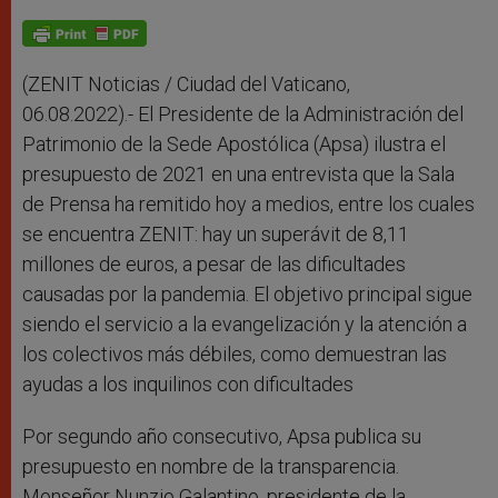
A
n
o
e
p
g
o
r
p
e
k
r
(ZENIT Noticias / Ciudad del Vaticano,
06.08.2022).- El Presidente de la Administración del
Patrimonio de la Sede Apostólica (Apsa) ilustra el
presupuesto de 2021 en una entrevista que la Sala
de Prensa ha remitido hoy a medios, entre los cuales
se encuentra ZENIT: hay un superávit de 8,11
millones de euros, a pesar de las dificultades
causadas por la pandemia. El objetivo principal sigue
siendo el servicio a la evangelización y la atención a
los colectivos más débiles, como demuestran las
ayudas a los inquilinos con dificultades
Por segundo año consecutivo, Apsa publica su
presupuesto en nombre de la transparencia.
Monseñor Nunzio Galantino, presidente de la