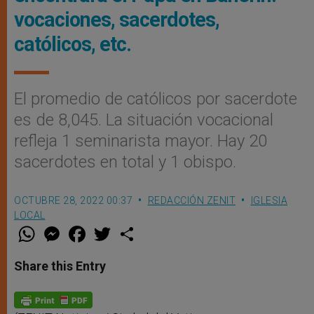
vocaciones, sacerdotes,
católicos, etc.
El promedio de católicos por sacerdote
es de 8,045. La situación vocacional
refleja 1 seminarista mayor. Hay 20
sacerdotes en total y 1 obispo.
OCTUBRE 28, 2022 00:37
REDACCIÓN ZENIT
IGLESIA
LOCAL
W
M
F
T
S
h
e
a
w
h
a
s
c
i
a
t
s
e
t
r
Share this Entry
s
e
b
t
e
A
n
o
e
p
g
o
r
p
e
k