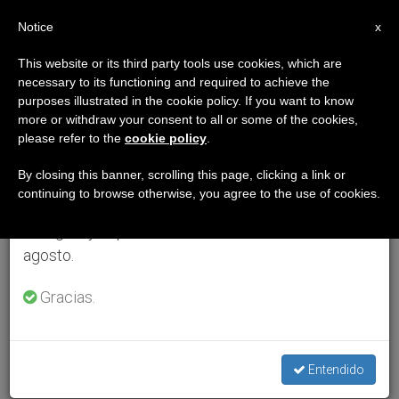
ES
Notice
×
x
Aviso importante
This website or its third party tools use cookies, which are
necessary to its functioning and required to achieve the
Del 27 de julio al 7 de agosto haremos la pausa
purposes illustrated in the cookie policy. If you want to know
anual, aprovechando que en el periodo de verano
more or withdraw your consent to all or some of the cookies,
please refer to the
cookie policy
.
se generan menos informaciones y también el
consumo de las mismas disminuye.
By closing this banner, scrolling this page, clicking a link or
continuing to browse otherwise, you agree to the use of cookies.
Retomamos el trabajo ordinario de las ediciones
en inglés y español de ZENIT el lunes 10 de
agosto.
Gracias.
Entendido