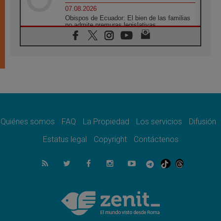
07.08.2026
Obispos de Ecuador: El bien de las familias
no admite premuras legislativas
06.08.2026
Cardenal Parolin: La paz comienza con la
empatía al dolor del otro
06.08.2026
Fray Marco Vianelli: Aprender el Evangelio
de la Paz en la Escuela de San Francisco
06.08.2026
La visita del Papa León XIV a Asís en un
minuto
Quiénes somos
FAQ
La Propiedad
Los servicios
Difusión
06.08.2026
El agradecimiento de los jóvenes al Papa:
Estatus legal
Copyright
Contáctenos
«Hoy nos sentimos Iglesia»
06.08.2026
Líbano: Reanudan los coloquios en Roma en
medio de tensiones y ataques en el sur del
país
06.08.2026
Hiroshima y Nagasaki, 81 años después.
Comienzan "Diez Días Oración por la Paz"