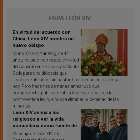
PAPA LEÓN XIV
En virtud del acuerdo con
China, León XIV nombra un
nuevo obispo
Mons. Chang Yanfeng, de 42
años, ha sido nombrado en virtud
del Acuerdo entre China y la Santa
Sede para una diócesis que
llevaba veinte años sin pastor. La ordenación tuvo lugar
hoy. Pero hace tres semanas antes tuvo que
comprometer públicamente a la Iglesia local con la
controvertida ley que busca eliminar la identidad de las
minorías.
León XIV anima a los
religiosos a ver la vida
comunitaria como fuente de
inspiración y santificación
Mensaje de León XIV a la