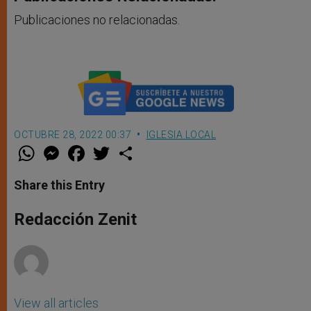
Publicaciones no relacionadas.
OCTUBRE 28, 2022 00:37
IGLESIA LOCAL
W
M
F
T
S
h
e
a
w
h
a
s
c
i
a
t
s
e
t
r
Share this Entry
s
e
b
t
e
A
n
o
e
p
g
o
r
Redacción Zenit
p
e
k
r
View all articles