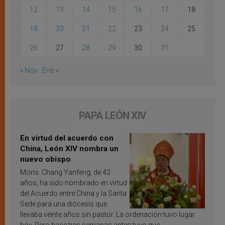
12
13
14
15
16
17
18
19
20
21
22
23
24
25
26
27
28
29
30
31
« Nov
Ene »
PAPA LEÓN XIV
En virtud del acuerdo con
China, León XIV nombra un
nuevo obispo
Mons. Chang Yanfeng, de 42
años, ha sido nombrado en virtud
del Acuerdo entre China y la Santa
Sede para una diócesis que
llevaba veinte años sin pastor. La ordenación tuvo lugar
hoy. Pero hace tres semanas antes tuvo que