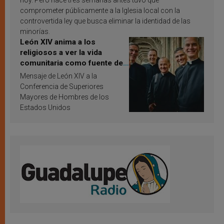
comprometer públicamente a la Iglesia local con la
controvertida ley que busca eliminar la identidad de las
minorías.
León XIV anima a los
religiosos a ver la vida
comunitaria como fuente de
inspiración y santificación
Mensaje de León XIV a la
Conferencia de Superiores
Mayores de Hombres de los
Estados Unidos