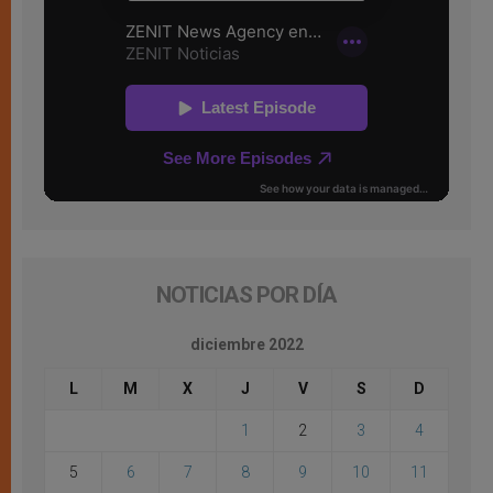
NOTICIAS POR DÍA
diciembre 2022
L
M
X
J
V
S
D
1
2
3
4
5
6
7
8
9
10
11