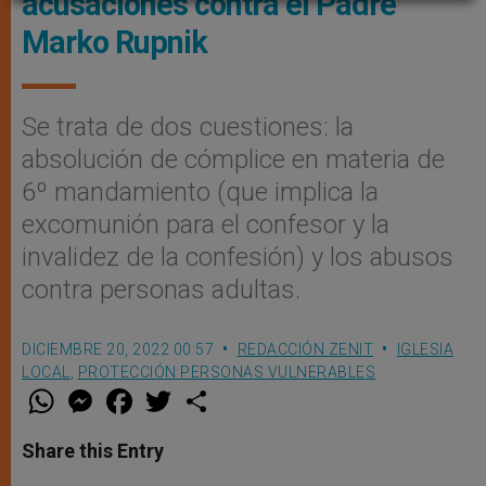
acusaciones contra el Padre
Marko Rupnik
Se trata de dos cuestiones: la
absolución de cómplice en materia de
6º mandamiento (que implica la
excomunión para el confesor y la
invalidez de la confesión) y los abusos
contra personas adultas.
DICIEMBRE 20, 2022 00:57
REDACCIÓN ZENIT
IGLESIA
LOCAL
,
PROTECCIÓN PERSONAS VULNERABLES
W
M
F
T
S
h
e
a
w
h
a
s
c
i
a
t
s
e
t
r
Share this Entry
s
e
b
t
e
A
n
o
e