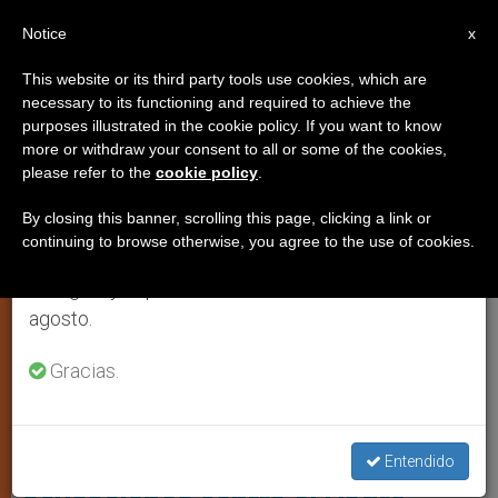
ES
Notice
×
x
Aviso importante
This website or its third party tools use cookies, which are
necessary to its functioning and required to achieve the
Del 27 de julio al 7 de agosto haremos la pausa
,
IGLESIA LOCAL
PROTECCIÓN PERSONAS VULNERABLES
purposes illustrated in the cookie policy. If you want to know
anual, aprovechando que en el periodo de verano
more or withdraw your consent to all or some of the cookies,
please refer to the
cookie policy
.
se generan menos informaciones y también el
consumo de las mismas disminuye.
By closing this banner, scrolling this page, clicking a link or
continuing to browse otherwise, you agree to the use of cookies.
Retomamos el trabajo ordinario de las ediciones
en inglés y español de ZENIT el lunes 10 de
agosto.
Gracias.
Marko Rupnik.Foto: The Pillar
Cronología de las
investigaciones sobre las
Entendido