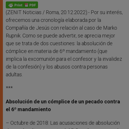
p
g
o
r
p
e
k
r
(ZENIT Noticias / Roma, 20.12.2022).- Por su interés,
ofrecemos una cronología elaborada por la
Compañía de Jesús con relación al caso de Marko
Rupnik. Como se puede advertir, se aprecia mejor
que se trata de dos cuestiones: la absolución de
cómplice en materia de 6º mandamiento (que
implica la excomunión para el confesor y la invalidez
de la confesión) y los abusos contra personas
adultas.
***
Absolución de un cómplice de un pecado contra
el 6º mandamiento
– Octubre de 2018: Las acusaciones de absolución