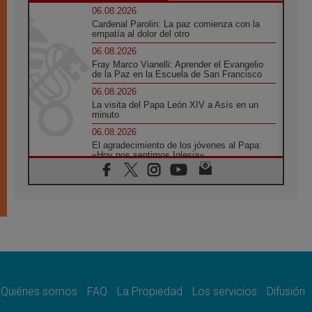
06.08.2026
Cardenal Parolin: La paz comienza con la
empatía al dolor del otro
06.08.2026
Fray Marco Vianelli: Aprender el Evangelio
de la Paz en la Escuela de San Francisco
06.08.2026
La visita del Papa León XIV a Asís en un
minuto
06.08.2026
El agradecimiento de los jóvenes al Papa:
«Hoy nos sentimos Iglesia»
06.08.2026
Líbano: Reanudan los coloquios en Roma en
medio de tensiones y ataques en el sur del
país
06.08.2026
Hiroshima y Nagasaki, 81 años después.
Comienzan "Diez Días Oración por la Paz"
06.08.2026
Pizzaballa en Asís: los cristianos quieren
paz
Quiénes somos
FAQ
La Propiedad
Los servicios
Difusión
06.08.2026