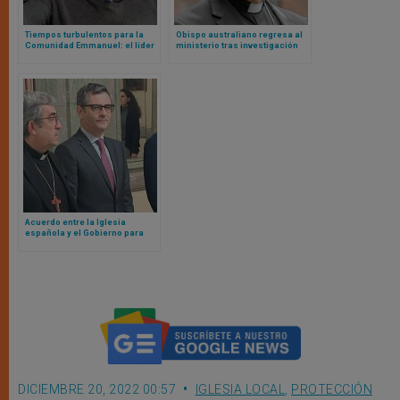
Tiempos turbulentos para la
Obispo australiano regresa al
Comunidad Emmanuel: el líder
ministerio tras investigación
global renuncia en medio de
independiente que aclara
tensiones internas
acusación de abuso
Acuerdo entre la Iglesia
española y el Gobierno para
atender la reparación de
víctimas de abusos sexuales
DICIEMBRE 20, 2022 00:57
IGLESIA LOCAL
,
PROTECCIÓN