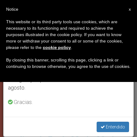
ES
Notice
×
x
Aviso importante
This website or its third party tools use cookies, which are
necessary to its functioning and required to achieve the
Del 27 de julio al 7 de agosto haremos la pausa
PAPA FRANCISCO
purposes illustrated in the cookie policy. If you want to know
anual, aprovechando que en el periodo de verano
more or withdraw your consent to all or some of the cookies,
please refer to the
cookie policy
.
se generan menos informaciones y también el
consumo de las mismas disminuye.
By closing this banner, scrolling this page, clicking a link or
continuing to browse otherwise, you agree to the use of cookies.
Retomamos el trabajo ordinario de las ediciones
en inglés y español de ZENIT el lunes 10 de
agosto.
Gracias.
Papa Francisco En Misa De María Madre De Dios. Foto: Vatican
Media
Así es como Papa Francisco
Entendido