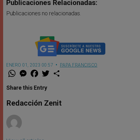
Publicaciones Relacionadas:
Publicaciones no relacionadas.
ENERO 01, 2023 00:57
PAPA FRANCISCO
W
M
F
T
S
h
e
a
w
h
a
s
c
i
a
t
s
e
t
r
Share this Entry
s
e
b
t
e
A
n
o
e
p
g
o
r
Redacción Zenit
p
e
k
r