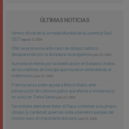
ÚLTIMAS NOTICIAS
Himno oficial de la Jornada Mundial de la Juventud Seúl
2027
agosto 3, 2026
ONU se pronuncia ante caso de obispo católico
desaparecido por la dictadura nicaragüense
julio 25, 2026
Aumenta el interés por la beatificación en Estados Unidos
de los mártires de Georgia que murieron defendiendo el
matrimonio
julio 25, 2026
Franciscanos piden ayuda a Marco Rubio ante
persecución de colonos judíos que afecta a cristianos (y
no sólo) en Tierra Santa
julio 25, 2026
Sacerdotes alemanes fieles al Papa contestan a su propio
obispo (y cardenal) quien les orilla a bendecir parejas del
mismo sexo en importante diócesis
julio 25, 2026