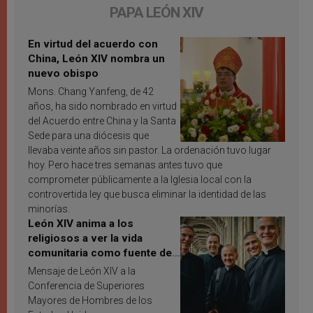
PAPA LEÓN XIV
En virtud del acuerdo con
China, León XIV nombra un
nuevo obispo
Mons. Chang Yanfeng, de 42
años, ha sido nombrado en virtud
del Acuerdo entre China y la Santa
Sede para una diócesis que
llevaba veinte años sin pastor. La ordenación tuvo lugar
hoy. Pero hace tres semanas antes tuvo que
comprometer públicamente a la Iglesia local con la
controvertida ley que busca eliminar la identidad de las
minorías.
León XIV anima a los
religiosos a ver la vida
comunitaria como fuente de
inspiración y santificación
Mensaje de León XIV a la
Conferencia de Superiores
Mayores de Hombres de los