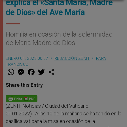
explica el «Santa María, Madre
de Dios» del Ave María
Homilía en ocasión de la solemnidad
de María Madre de Dios.
ENERO 01, 2023 00:57
REDACCIÓN ZENIT
PAPA
FRANCISCO
W
M
F
T
S
h
e
a
w
h
a
s
c
i
a
t
s
e
t
r
Share this Entry
s
e
b
t
e
A
n
o
e
p
g
o
r
p
e
k
r
(ZENIT Noticias / Ciudad del Vaticano,
01.01.2022).- A las 10 de la mañana se ha tenido en la
basílica vaticana la misa en ocasión de la