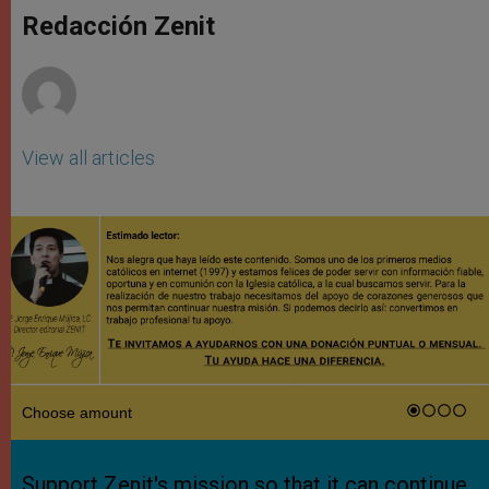
A
n
o
e
p
g
o
r
Redacción Zenit
p
e
k
r
View all articles