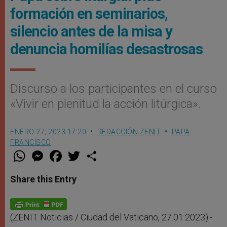
formación en seminarios,
silencio antes de la misa y
denuncia homilías desastrosas
Discurso a los participantes en el curso
«Vivir en plenitud la acción litúrgica».
ENERO 27, 2023 17:20
REDACCIÓN ZENIT
PAPA
FRANCISCO
W
M
F
T
S
h
e
a
w
h
a
s
c
i
a
t
s
e
t
r
Share this Entry
s
e
b
t
e
A
n
o
e
p
g
o
r
p
e
k
r
(ZENIT Noticias / Ciudad del Vaticano, 27.01.2023).-