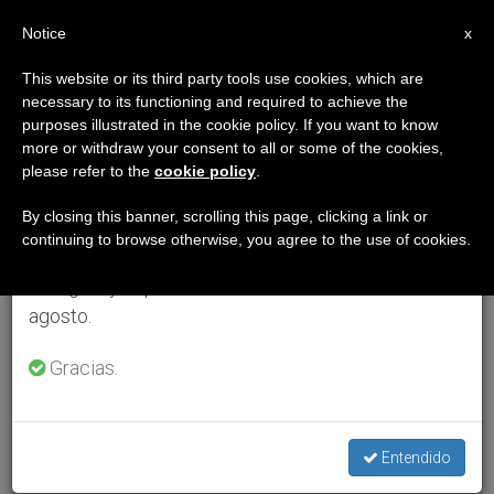
ES
Notice
×
x
Aviso importante
This website or its third party tools use cookies, which are
necessary to its functioning and required to achieve the
Del 27 de julio al 7 de agosto haremos la pausa
purposes illustrated in the cookie policy. If you want to know
anual, aprovechando que en el periodo de verano
more or withdraw your consent to all or some of the cookies,
please refer to the
cookie policy
.
se generan menos informaciones y también el
consumo de las mismas disminuye.
By closing this banner, scrolling this page, clicking a link or
continuing to browse otherwise, you agree to the use of cookies.
Retomamos el trabajo ordinario de las ediciones
en inglés y español de ZENIT el lunes 10 de
agosto.
Gracias.
Entendido