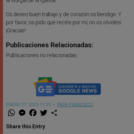
la liturgia de la Iglesia.
Os deseo buen trabajo y de corazón os bendigo. Y
por favor, os pido que recéis por mí, no os olvidéis.
¡Gracias!
Publicaciones Relacionadas:
Publicaciones no relacionadas.
ENERO 27, 2023 17:20
PAPA FRANCISCO
W
M
F
T
S
h
e
a
w
h
a
s
c
i
a
t
s
e
t
r
Share this Entry
s
e
b
t
e