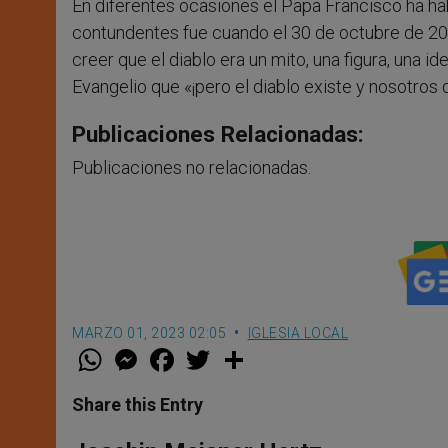
En diferentes ocasiones el Papa Francisco ha ha
contundentes fue cuando el 30 de octubre de 20
creer que el diablo era un mito, una figura, una i
Evangelio que «¡pero el diablo existe y nosotros
Publicaciones Relacionadas:
Publicaciones no relacionadas.
MARZO 01, 2023 02:05
IGLESIA LOCAL
W
M
F
T
S
h
e
a
w
h
a
s
c
i
a
t
s
e
t
r
Share this Entry
s
e
b
t
e
A
n
o
e
p
g
o
r