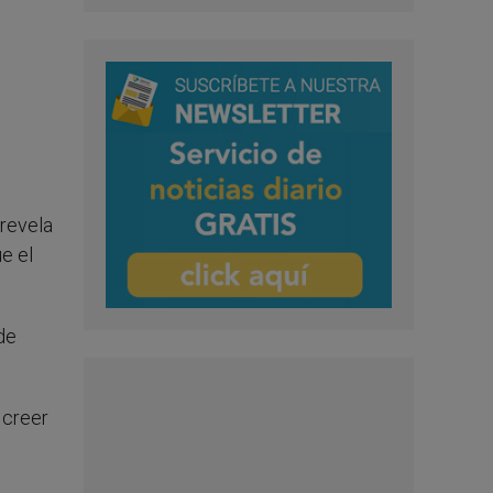
 revela
e el
de
 creer