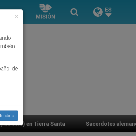
ES
×
MISIÓN
hando
ambién
pañol de
tendido
Sacerdotes alemanes fieles al Papa contestan a s