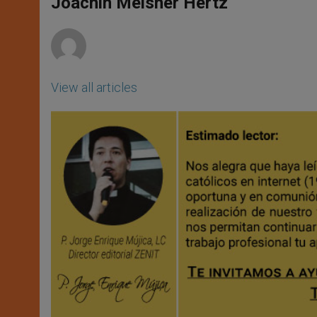
Joachin Meisner Hertz
p
e
k
r
View all articles