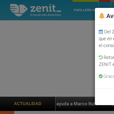
PAPA LEÓN XIV
ROMA
Av
Del 2
que en 
el cons
Retom
ZENIT e
Graci
uda a Marco Rubio ante persecución de colonos judíos q
ACTUALIDAD