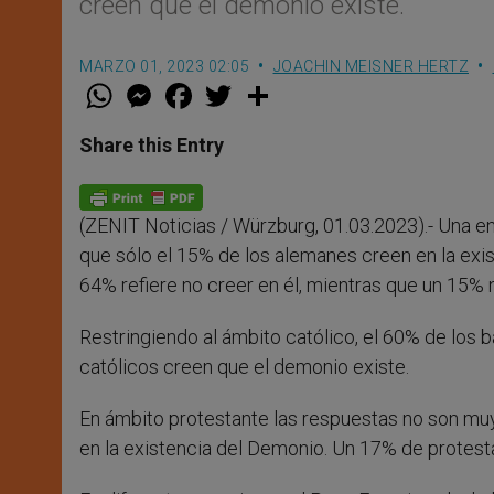
creen que el demonio existe.
MARZO 01, 2023 02:05
JOACHIN MEISNER HERTZ
W
M
F
T
S
h
e
a
w
h
a
s
c
i
a
t
s
e
t
r
Share this Entry
s
e
b
t
e
A
n
o
e
p
g
o
r
p
e
k
(ZENIT Noticias / Würzburg, 01.03.2023).- Una e
r
que sólo el 15% de los alemanes creen en la exi
64% refiere no creer en él, mientras que un 15% 
Restringiendo al ámbito católico, el 60% de los b
católicos creen que el demonio existe.
En ámbito protestante las respuestas no son muy
en la existencia del Demonio. Un 17% de protest