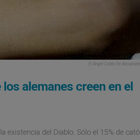
El Ángel Caído De Alexandr
 los alemanes creen en el
a existencia del Diablo. Sólo el 15% de cató