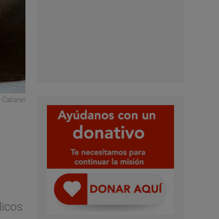
e Cabanel
licos