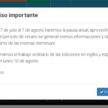
IGLESIA Y MUNDO
DOCUMENTOS
DONATIVOS
iso importante
7 de julio al 7 de agosto haremos la pausa anual, aprovec
el periodo de verano se generan menos informaciones y t
umo de las mismas disminuye.
amos el trabajo ordinario de las ediciones en inglés y es
l lunes 10 de agosto.
as.
En
ue afecta a cristianos (y no sólo) en Tierra Santa