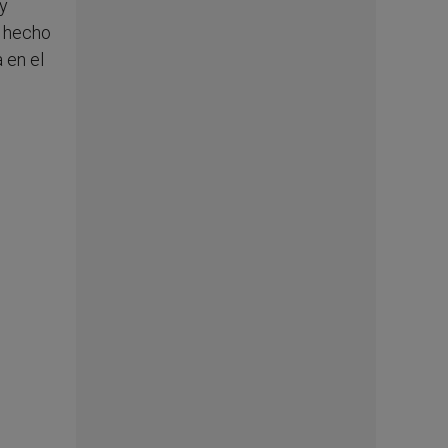
 y
a hecho
 en el