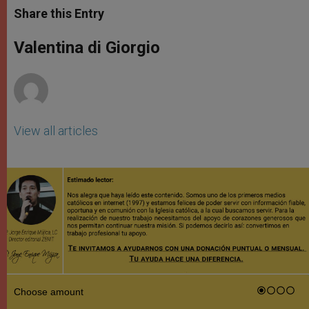
t
s
e
t
r
Share this Entry
s
e
b
t
e
A
n
o
e
p
g
o
r
Valentina di Giorgio
p
e
k
r
View all articles