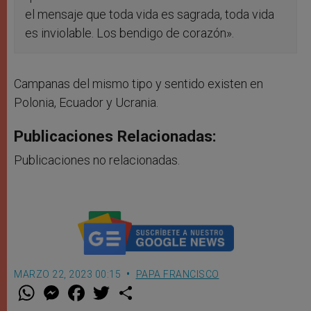
el mensaje que toda vida es sagrada, toda vida
es inviolable. Los bendigo de corazón».
Campanas del mismo tipo y sentido existen en
Polonia, Ecuador y Ucrania.
Publicaciones Relacionadas:
Publicaciones no relacionadas.
MARZO 22, 2023 00:15
PAPA FRANCISCO
W
M
F
T
S
h
e
a
w
h
a
s
c
i
a