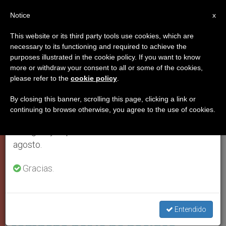
ES
Notice
×
x
Aviso importante
This website or its third party tools use cookies, which are
necessary to its functioning and required to achieve the
Del 27 de julio al 7 de agosto haremos la pausa
PAPA FRANCISCO
purposes illustrated in the cookie policy. If you want to know
anual, aprovechando que en el periodo de verano
more or withdraw your consent to all or some of the cookies,
please refer to the
cookie policy
.
se generan menos informaciones y también el
consumo de las mismas disminuye.
By closing this banner, scrolling this page, clicking a link or
continuing to browse otherwise, you agree to the use of cookies.
Retomamos el trabajo ordinario de las ediciones
en inglés y español de ZENIT el lunes 10 de
agosto.
Gracias.
Campana Por Lo No Nacidos. Foto: Vatican Media
Gesto provida del Papa
Francisco: bendice en Vaticano
Entendido