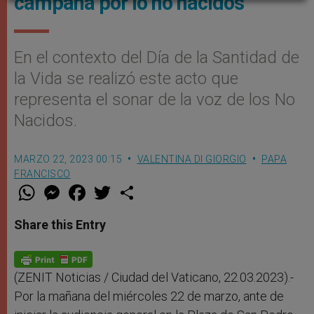
campana por lo no nacidos
En el contexto del Día de la Santidad de
la Vida se realizó este acto que
representa el sonar de la voz de los No
Nacidos.
MARZO 22, 2023 00:15
VALENTINA DI GIORGIO
PAPA
FRANCISCO
W
M
F
T
S
h
e
a
w
h
a
s
c
i
a
t
s
e
t
r
Share this Entry
s
e
b
t
e
A
n
o
e
p
g
o
r
p
e
k
r
(ZENIT Noticias / Ciudad del Vaticano, 22.03.2023).-
Por la mañana del miércoles 22 de marzo, ante de