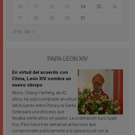
20
21
22
23
24
25
26
27
28
29
30
31
« Feb
Abr »
PAPA LEÓN XIV
En virtud del acuerdo con
China, León XIV nombra un
nuevo obispo
Mons. Chang Yanfeng, de 42
años, ha sido nombrado en virtud
del Acuerdo entre China y la Santa
Sede para una diócesis que
llevaba veinte años sin pastor. La ordenación tuvo lugar
hoy. Pero hace tres semanas antes tuvo que
comprometer públicamente a la Iglesia local con la