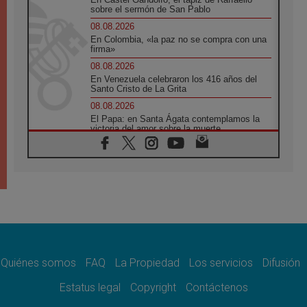
sobre el sermón de San Pablo
08.08.2026
En Colombia, «la paz no se compra con una
firma»
08.08.2026
En Venezuela celebraron los 416 años del
Santo Cristo de La Grita
08.08.2026
El Papa: en Santa Ágata contemplamos la
victoria del amor sobre la muerte
08.08.2026
León XIV visitará el Santuario de la Madre
del Buen Consejo de Genazzano
07.08.2026
Filipinas: el Vicariato Apostólico de Calapán
se convierte en diócesis
07.08.2026
Honduras: Los desplazados invisibles de una
crisis olvidada
Quiénes somos
FAQ
La Propiedad
Los servicios
Difusión
07.08.2026
Bokalic: "En Argentina el Papa León señalará
Estatus legal
Copyright
Contáctenos
el compromiso del cristiano"
07.08.2026