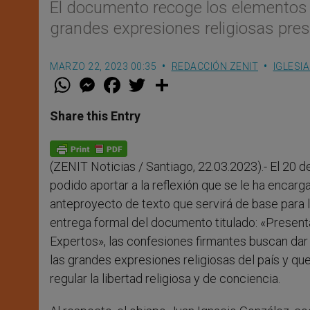
El documento recoge los elementos
grandes expresiones religiosas prese
MARZO 22, 2023 00:35
REDACCIÓN ZENIT
IGLESI
W
M
F
T
S
h
e
a
w
h
a
s
c
i
a
t
s
e
t
r
Share this Entry
s
e
b
t
e
A
n
o
e
p
g
o
r
p
e
k
(ZENIT Noticias / Santiago, 22.03.2023).- El 20 
r
podido aportar a la reflexión que se le ha encarg
anteproyecto de texto que servirá de base para l
entrega formal del documento titulado: «Present
Expertos», las confesiones firmantes buscan da
las grandes expresiones religiosas del país y qu
regular la libertad religiosa y de conciencia.