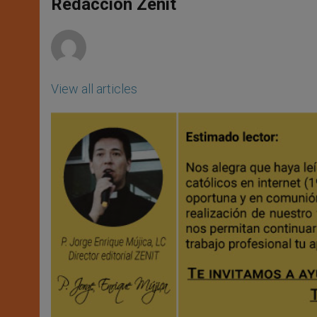
p
g
o
r
Redacción Zenit
p
e
k
r
View all articles