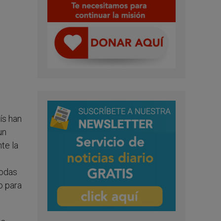
ís han
un
te la
todas
o para