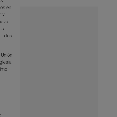
os
tos en
sta
ueva
as
 a los
 Unión
glesia
timo
e