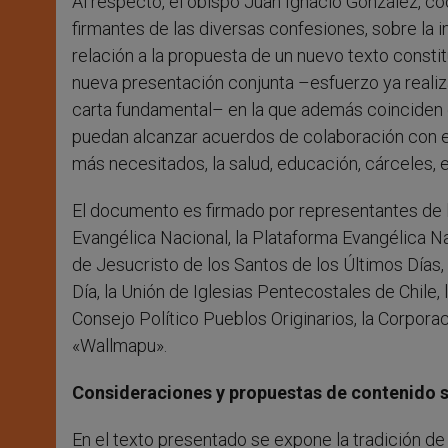
Al respecto, el obispo Juan Ignacio González, co
firmantes de las diversas confesiones, sobre la 
relación a la propuesta de un nuevo texto constit
nueva presentación conjunta –esfuerzo ya realiz
carta fundamental– en la que además coinciden e
puedan alcanzar acuerdos de colaboración con el
más necesitados, la salud, educación, cárceles, e
El documento es firmado por representantes de l
Evangélica Nacional, la Plataforma Evangélica N
de Jesucristo de los Santos de los Últimos Días, 
Día, la Unión de Iglesias Pentecostales de Chile, l
Consejo Político Pueblos Originarios, la Corpo
«Wallmapu».
Consideraciones y propuestas de contenido so
En el texto presentado se expone la tradición de 