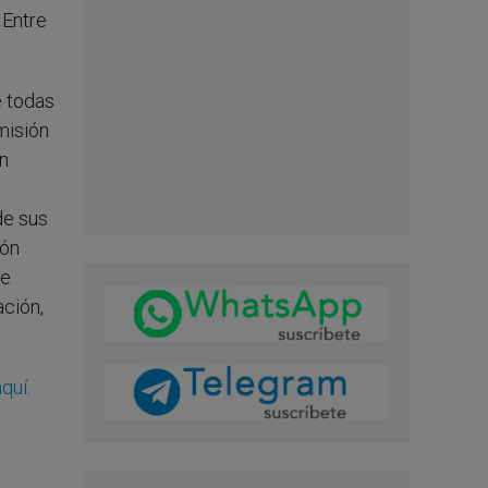
 Entre
e todas
 misión
en
de sus
ión
de
ación,
aquí
.