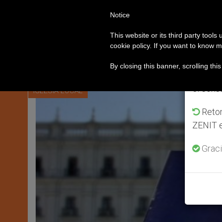
Notice
PAPA LEÓN XIV
ROMA
Av
This website or its third party tools
cookie policy. If you want to know m
ócesis
Arzobispado de Barcelona interviene tr
ACTUALIDAD
Del 2
By closing this banner, scrolling thi
que en 
el cons
IGLESIA LOCAL
Retom
ZENIT e
Graci