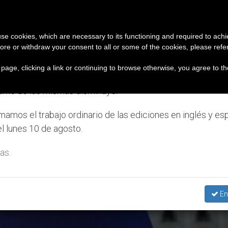
IGLESIA Y MUNDO
DOCUMENTOS
DONATIVOS
iso importante
 use cookies, which are necessary to its functioning and required to achi
ore or withdraw your consent to all or some of the cookies, please refe
es fundaciones diocesanas para garantizar su buena a
7 de julio al 7 de agosto haremos la pausa anual, aprovec
s page, clicking a link or continuing to browse otherwise, you agree to t
el periodo de verano se generan menos informaciones y t
umo de las mismas disminuye.
amos el trabajo ordinario de las ediciones en inglés y es
l lunes 10 de agosto.
as.
En