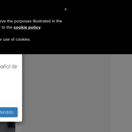
ES
x
×
MISIÓN
eve the purposes illustrated in the
r to the
cookie policy
.
dministración
Una app para tener dirección esp
hando
he use of cookies.
ambién
pañol de
tendido