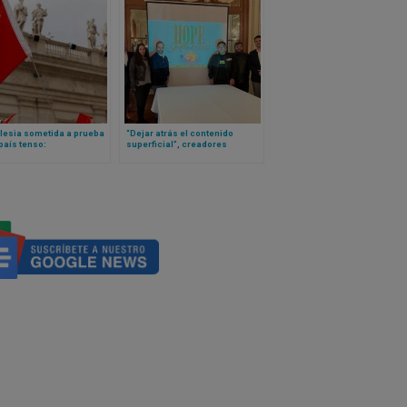
lesia sometida a prueba
“Dejar atrás el contenido
país tenso:
superficial”, creadores
cimiento por parte de
digitales coinciden en Hope
de un obispo detenido
Influencers México
a el debate sobre el
o entre Vaticano y China