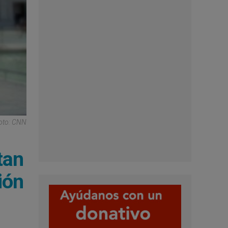
Foto: CNN
tan
ión