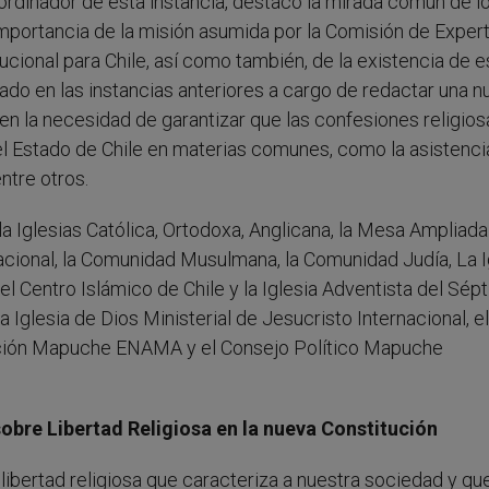
ordinador de esta instancia, destacó la mirada común de l
importancia de la misión asumida por la Comisión de Exper
ucional para Chile, así como también, de la existencia de e
ado en las instancias anteriores a cargo de redactar una n
n la necesidad de garantizar que las confesiones religios
 Estado de Chile en materias comunes, como la asistencia
ntre otros.
a Iglesias Católica, Ortodoxa, Anglicana, la Mesa Ampliada
acional, la Comunidad Musulmana, la Comunidad Judía, La I
el Centro Islámico de Chile y la Iglesia Adventista del Sép
a Iglesia de Dios Ministerial de Jesucristo Internacional, el
ración Mapuche ENAMA y el Consejo Político Mapuche
bre Libertad Religiosa en la nueva Constitución
libertad religiosa que caracteriza a nuestra sociedad y qu