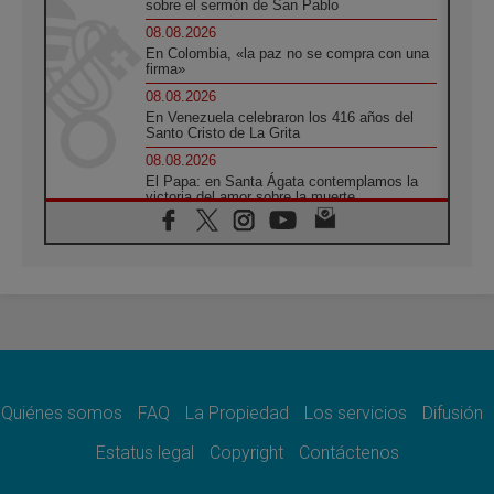
sobre el sermón de San Pablo
08.08.2026
En Colombia, «la paz no se compra con una
firma»
08.08.2026
En Venezuela celebraron los 416 años del
Santo Cristo de La Grita
08.08.2026
El Papa: en Santa Ágata contemplamos la
victoria del amor sobre la muerte
08.08.2026
León XIV visitará el Santuario de la Madre
del Buen Consejo de Genazzano
07.08.2026
Filipinas: el Vicariato Apostólico de Calapán
se convierte en diócesis
07.08.2026
Honduras: Los desplazados invisibles de una
crisis olvidada
Quiénes somos
FAQ
La Propiedad
Los servicios
Difusión
07.08.2026
Bokalic: "En Argentina el Papa León señalará
Estatus legal
Copyright
Contáctenos
el compromiso del cristiano"
07.08.2026