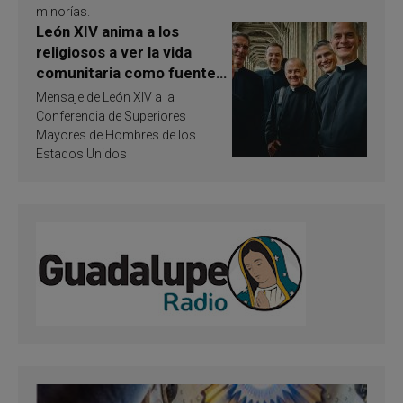
minorías.
León XIV anima a los
religiosos a ver la vida
comunitaria como fuente
de inspiración y
Mensaje de León XIV a la
santificación
Conferencia de Superiores
Mayores de Hombres de los
Estados Unidos