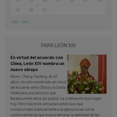
22
23
24
25
26
27
28
29
30
31
« Abr
Jun »
PAPA LEÓN XIV
En virtud del acuerdo con
China, León XIV nombra un
nuevo obispo
Mons. Chang Yanfeng, de 42
años, ha sido nombrado en virtud
del Acuerdo entre China y la Santa
Sede para una diócesis que
llevaba veinte años sin pastor. La ordenación tuvo lugar
hoy. Pero hace tres semanas antes tuvo que
comprometer públicamente a la Iglesia local con la
controvertida ley que busca eliminar la identidad de las