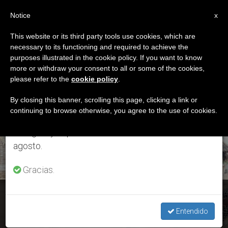
ES
Notice
×
x
Aviso importante
This website or its third party tools use cookies, which are
necessary to its functioning and required to achieve the
Del 27 de julio al 7 de agosto haremos la pausa
DÍA
purposes illustrated in the cookie policy. If you want to know
anual, aprovechando que en el periodo de verano
Mayo 20th, 2023
more or withdraw your consent to all or some of the cookies,
please refer to the
cookie policy
.
se generan menos informaciones y también el
consumo de las mismas disminuye.
By closing this banner, scrolling this page, clicking a link or
continuing to browse otherwise, you agree to the use of cookies.
ÚLTIMAS NOTICIAS
Retomamos el trabajo ordinario de las ediciones
en inglés y español de ZENIT el lunes 10 de
agosto.
Gracias.
Católicos de Sudán del Sur se disponen a ayudar a quienes
huyen de la guerra civil sudanesa
Entendido