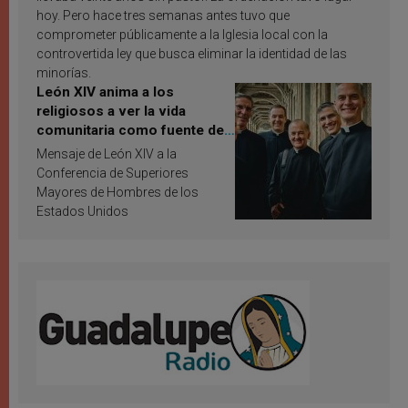
hoy. Pero hace tres semanas antes tuvo que
comprometer públicamente a la Iglesia local con la
controvertida ley que busca eliminar la identidad de las
minorías.
León XIV anima a los
religiosos a ver la vida
comunitaria como fuente de
inspiración y santificación
Mensaje de León XIV a la
Conferencia de Superiores
Mayores de Hombres de los
Estados Unidos