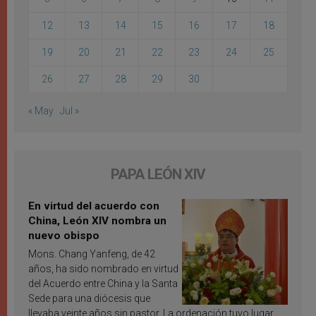
12
13
14
15
16
17
18
19
20
21
22
23
24
25
26
27
28
29
30
« May
Jul »
PAPA LEÓN XIV
En virtud del acuerdo con
China, León XIV nombra un
nuevo obispo
Mons. Chang Yanfeng, de 42
años, ha sido nombrado en virtud
del Acuerdo entre China y la Santa
Sede para una diócesis que
llevaba veinte años sin pastor. La ordenación tuvo lugar