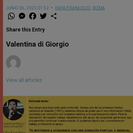
JUNIO 06, 2023 01:52
PAPA FRANCISCO
,
ROMA
W
M
F
T
S
h
e
a
w
h
a
s
c
i
a
t
s
e
t
r
Share this Entry
s
e
b
t
e
A
n
o
e
p
g
o
r
Valentina di Giorgio
p
e
k
r
View all articles