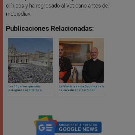
clínicos y ha regresado al Vaticano antes del
mediodía».
Publicaciones Relacionadas:
Los 10 países que más
Lefebvristas ante Doctrina de la
peregrinos aportaron al
Fe en Vaticano: así fue el
Jubileo y otros sorprendentes
encuentro que apunta hacia un
datos de interés
estatuto canónico de la
Fraternidad