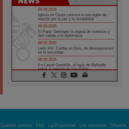
09.08.2026
Iglesia en Ceuta convoca a una vigilia de
oración por la paz y la estabilidad
09.08.2026
El Papa: Detengan la espiral de violencia y
den cabida a la diplomacia
09.08.2026
León XIV: Confiar en Dios, no desesperarnos
en la oscuridad
08.08.2026
En Castel Gandolfo, el tapiz de Raffaello
sobre el sermón de San Pablo
08.08.2026
En Colombia, «la paz no se compra con una
firma»
08.08.2026
En Venezuela celebraron los 416 años del
Santo Cristo de La Grita
08.08.2026
El Papa: en Santa Ágata contemplamos la
victoria del amor sobre la muerte
Quiénes somos
FAQ
La Propiedad
Los servicios
Difusión
08.08.2026