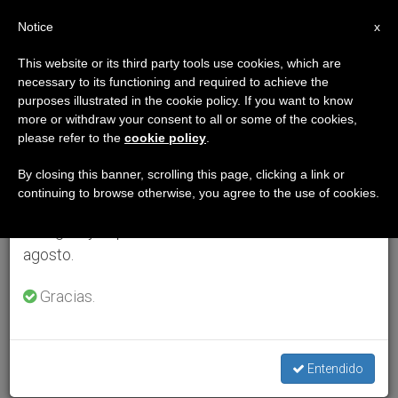
ES
Notice
×
x
Aviso importante
This website or its third party tools use cookies, which are
necessary to its functioning and required to achieve the
Del 27 de julio al 7 de agosto haremos la pausa
purposes illustrated in the cookie policy. If you want to know
anual, aprovechando que en el periodo de verano
more or withdraw your consent to all or some of the cookies,
please refer to the
cookie policy
.
se generan menos informaciones y también el
consumo de las mismas disminuye.
By closing this banner, scrolling this page, clicking a link or
continuing to browse otherwise, you agree to the use of cookies.
Retomamos el trabajo ordinario de las ediciones
en inglés y español de ZENIT el lunes 10 de
agosto.
Gracias.
Entendido