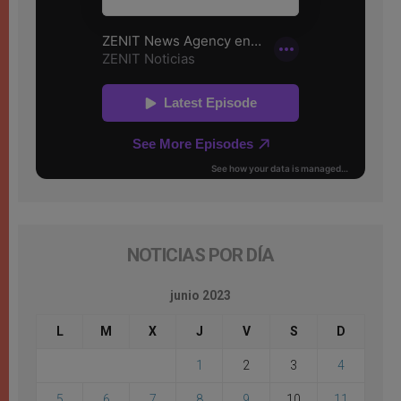
NOTICIAS POR DÍA
junio 2023
L
M
X
J
V
S
D
1
2
3
4
5
6
7
8
9
10
11