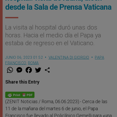
desde la Sala de Prensa Vaticana
La visita al hospital duró unas dos
horas. Hacia el medio día el Papa ya
estaba de regreso en el Vaticano.
JUNIO 06, 2023 01:52
VALENTINA DI GIORGIO
PAPA
FRANCISCO
,
ROMA
W
M
F
T
S
h
e
a
w
h
a
s
c
i
a
t
s
e
t
r
Share this Entry
s
e
b
t
e
A
n
o
e
p
g
o
r
p
e
k
r
(ZENIT Noticias / Roma, 06.06.2023).- Cerca de las
11 de la mañana del martes 6 de junio, el Papa
Francisco fue llevado al Policlínico Gemelli para «una