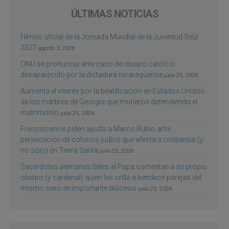
ÚLTIMAS NOTICIAS
Himno oficial de la Jornada Mundial de la Juventud Seúl
2027
agosto 3, 2026
ONU se pronuncia ante caso de obispo católico
desaparecido por la dictadura nicaragüense
julio 25, 2026
Aumenta el interés por la beatificación en Estados Unidos
de los mártires de Georgia que murieron defendiendo el
matrimonio
julio 25, 2026
Franciscanos piden ayuda a Marco Rubio ante
persecución de colonos judíos que afecta a cristianos (y
no sólo) en Tierra Santa
julio 25, 2026
Sacerdotes alemanes fieles al Papa contestan a su propio
obispo (y cardenal) quien les orilla a bendecir parejas del
mismo sexo en importante diócesis
julio 25, 2026