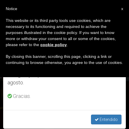
ES
Notice
×
x
Aviso importante
This website or its third party tools use cookies, which are
necessary to its functioning and required to achieve the
Del 27 de julio al 7 de agosto haremos la pausa
DÍA
purposes illustrated in the cookie policy. If you want to know
anual, aprovechando que en el periodo de verano
Junio 5th, 2023
more or withdraw your consent to all or some of the cookies,
please refer to the
cookie policy
.
se generan menos informaciones y también el
consumo de las mismas disminuye.
By closing this banner, scrolling this page, clicking a link or
continuing to browse otherwise, you agree to the use of cookies.
ÚLTIMAS NOTICIAS
Retomamos el trabajo ordinario de las ediciones
en inglés y español de ZENIT el lunes 10 de
agosto.
Crónicas Vaticanas: Noticias, rumores y la reflexión pastoral
Gracias.
sobre las redes sociales
JUN 05, 2023 04:35
Entendido
REDACCIÓN ZENIT