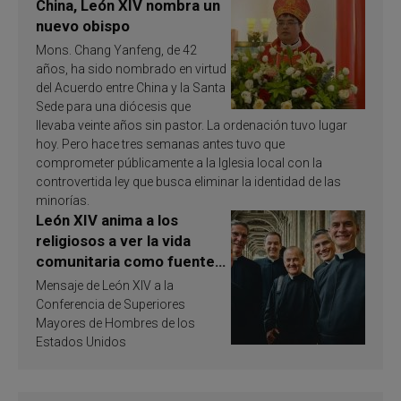
China, León XIV nombra un
nuevo obispo
Mons. Chang Yanfeng, de 42
años, ha sido nombrado en virtud
del Acuerdo entre China y la Santa
Sede para una diócesis que
llevaba veinte años sin pastor. La ordenación tuvo lugar
hoy. Pero hace tres semanas antes tuvo que
comprometer públicamente a la Iglesia local con la
controvertida ley que busca eliminar la identidad de las
minorías.
León XIV anima a los
religiosos a ver la vida
comunitaria como fuente
de inspiración y
Mensaje de León XIV a la
santificación
Conferencia de Superiores
Mayores de Hombres de los
Estados Unidos