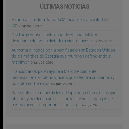
ÚLTIMAS NOTICIAS
Himno oficial de la Jornada Mundial de la Juventud Seúl
2027
agosto 3, 2026
ONU se pronuncia ante caso de obispo católico
desaparecido por la dictadura nicaragüense
julio 25, 2026
Aumenta el interés por la beatificación en Estados Unidos
de los mártires de Georgia que murieron defendiendo el
matrimonio
julio 25, 2026
Franciscanos piden ayuda a Marco Rubio ante
persecución de colonos judíos que afecta a cristianos (y
no sólo) en Tierra Santa
julio 25, 2026
Sacerdotes alemanes fieles al Papa contestan a su propio
obispo (y cardenal) quien les orilla a bendecir parejas del
mismo sexo en importante diócesis
julio 25, 2026