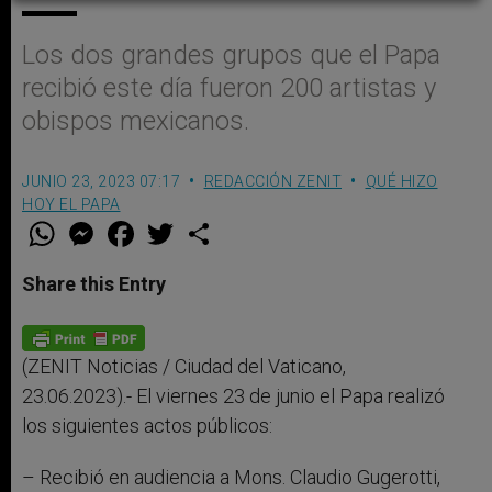
Los dos grandes grupos que el Papa
recibió este día fueron 200 artistas y
obispos mexicanos.
JUNIO 23, 2023 07:17
REDACCIÓN ZENIT
QUÉ HIZO
HOY EL PAPA
W
M
F
T
S
h
e
a
w
h
a
s
c
i
a
t
s
e
t
r
Share this Entry
s
e
b
t
e
A
n
o
e
p
g
o
r
p
e
k
r
(ZENIT Noticias / Ciudad del Vaticano,
23.06.2023).- El viernes 23 de junio el Papa realizó
los siguientes actos públicos:
– Recibió en audiencia a Mons. Claudio Gugerotti,