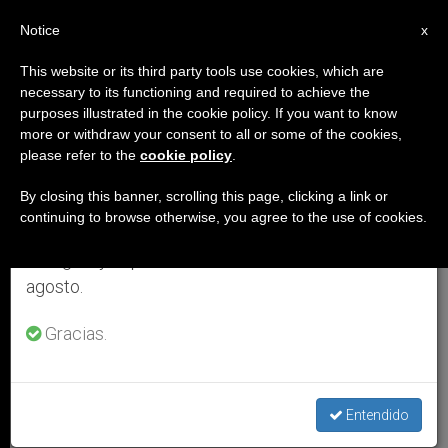
ES
Notice
×
x
Aviso importante
This website or its third party tools use cookies, which are
necessary to its functioning and required to achieve the
Del 27 de julio al 7 de agosto haremos la pausa
QUÉ HIZO HOY EL PAPA
purposes illustrated in the cookie policy. If you want to know
anual, aprovechando que en el periodo de verano
more or withdraw your consent to all or some of the cookies,
please refer to the
cookie policy
.
se generan menos informaciones y también el
consumo de las mismas disminuye.
By closing this banner, scrolling this page, clicking a link or
continuing to browse otherwise, you agree to the use of cookies.
Retomamos el trabajo ordinario de las ediciones
en inglés y español de ZENIT el lunes 10 de
agosto.
Gracias.
Papa Francisco Con Obispos Mexicanos. Foto: CEM
Qué hizo el Papa: viernes 23 de
junio de 2023
Entendido