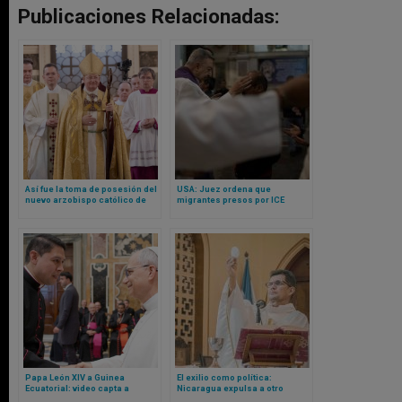
Publicaciones Relacionadas:
Así fue la toma de posesión del
USA: Juez ordena que
nuevo arzobispo católico de
migrantes presos por ICE
Westminster, Inglaterra
puedan recibir la ceniza el
miércoles 2026
Papa León XIV a Guinea
El exilio como política:
Ecuatorial: video capta a
Nicaragua expulsa a otro
responsable de los viajes del
sacerdote mientras se