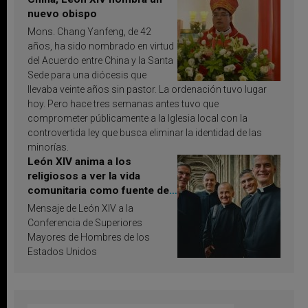
nuevo obispo
Mons. Chang Yanfeng, de 42
años, ha sido nombrado en virtud
del Acuerdo entre China y la Santa
Sede para una diócesis que
llevaba veinte años sin pastor. La ordenación tuvo lugar
hoy. Pero hace tres semanas antes tuvo que
comprometer públicamente a la Iglesia local con la
controvertida ley que busca eliminar la identidad de las
minorías.
León XIV anima a los
religiosos a ver la vida
comunitaria como fuente de
inspiración y santificación
Mensaje de León XIV a la
Conferencia de Superiores
Mayores de Hombres de los
Estados Unidos