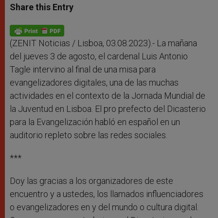
t
s
e
t
r
Share this Entry
s
e
b
t
e
A
n
o
e
p
g
o
r
p
e
k
r
(ZENIT Noticias / Lisboa, 03.08.2023).- La mañana
del jueves 3 de agosto, el cardenal Luis Antonio
Tagle intervino al final de una misa para
evangelizadores digitales, una de las muchas
actividades en el contexto de la Jornada Mundial de
la Juventud en Lisboa. El pro prefecto del Dicasterio
para la Evangelización habló en español en un
auditorio repleto sobre las redes sociales.
***
Doy las gracias a los organizadores de este
encuentro y a ustedes, los llamados influenciadores
o evangelizadores en y del mundo o cultura digital.