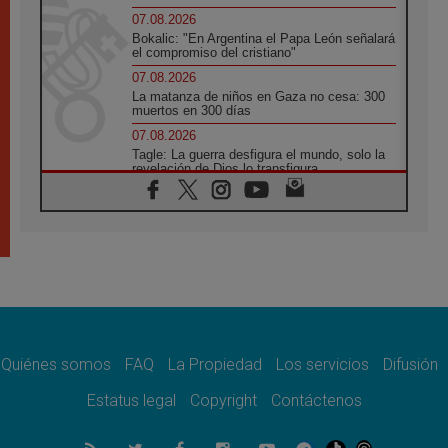
07.08.2026
Bokalic: "En Argentina el Papa León señalará
el compromiso del cristiano"
07.08.2026
La matanza de niños en Gaza no cesa: 300
muertos en 300 días
07.08.2026
Tagle: La guerra desfigura el mundo, solo la
revelación de Dios lo transfigura
07.08.2026
Presentada la Trienal de Arte de las
Universidades Católicas: «Exercises in
Empathy»
07.08.2026
Fortunatus Nwachukwu: la comunicación
como misión al servicio del Evangelio
07.08.2026
SIGNIS 2026, dar voz a las religiosas en el
espacio público
Quiénes somos
FAQ
La Propiedad
Los servicios
Difusión
07.08.2026
Estatus legal
Copyright
Contáctenos
Lanzan un proyecto de empoderamiento
digital para mujeres líderes en África
07.08.2026