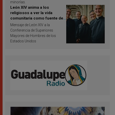
minorías.
León XIV anima a los
religiosos a ver la vida
comunitaria como fuente de
inspiración y santificación
Mensaje de León XIV a la
Conferencia de Superiores
Mayores de Hombres de los
Estados Unidos