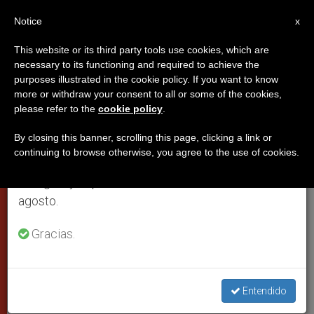
ES
Notice
×
x
Aviso importante
This website or its third party tools use cookies, which are
necessary to its functioning and required to achieve the
Del 27 de julio al 7 de agosto haremos la pausa
,
DICASTERIOS
JÓVENES
purposes illustrated in the cookie policy. If you want to know
anual, aprovechando que en el periodo de verano
more or withdraw your consent to all or some of the cookies,
please refer to the
cookie policy
.
se generan menos informaciones y también el
consumo de las mismas disminuye.
By closing this banner, scrolling this page, clicking a link or
continuing to browse otherwise, you agree to the use of cookies.
Retomamos el trabajo ordinario de las ediciones
en inglés y español de ZENIT el lunes 10 de
agosto.
Gracias.
Cardenal Luis Antonio Tagle. Foto: JMJ
Entendido
“Ser influencers”: la gran