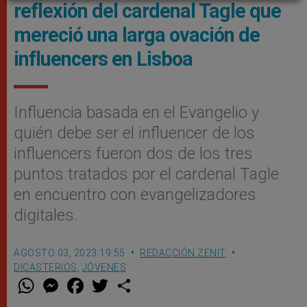
reflexión del cardenal Tagle que
mereció una larga ovación de
influencers en Lisboa
Influencia basada en el Evangelio y
quién debe ser el influencer de los
influencers fueron dos de los tres
puntos tratados por el cardenal Tagle
en encuentro con evangelizadores
digitales.
AGOSTO 03, 2023 19:55
REDACCIÓN ZENIT
DICASTERIOS
,
JÓVENES
W
M
F
T
S
h
e
a
w
h
a
s
c
i
a