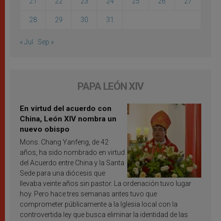
21
22
23
24
25
26
27
28
29
30
31
« Jul
Sep »
PAPA LEÓN XIV
En virtud del acuerdo con
China, León XIV nombra un
nuevo obispo
Mons. Chang Yanfeng, de 42
años, ha sido nombrado en virtud
del Acuerdo entre China y la Santa
Sede para una diócesis que
llevaba veinte años sin pastor. La ordenación tuvo lugar
hoy. Pero hace tres semanas antes tuvo que
comprometer públicamente a la Iglesia local con la
controvertida ley que busca eliminar la identidad de las