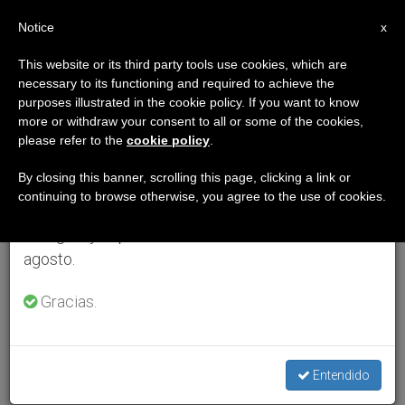
ES
Notice
×
x
Aviso importante
This website or its third party tools use cookies, which are
necessary to its functioning and required to achieve the
Del 27 de julio al 7 de agosto haremos la pausa
purposes illustrated in the cookie policy. If you want to know
anual, aprovechando que en el periodo de verano
more or withdraw your consent to all or some of the cookies,
please refer to the
cookie policy
.
se generan menos informaciones y también el
consumo de las mismas disminuye.
By closing this banner, scrolling this page, clicking a link or
continuing to browse otherwise, you agree to the use of cookies.
Retomamos el trabajo ordinario de las ediciones
en inglés y español de ZENIT el lunes 10 de
agosto.
Gracias.
Entendido