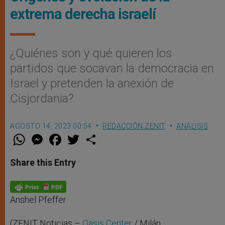
extrema derecha israelí
¿Quiénes son y qué quieren los
partidos que socavan la democracia en
Israel y pretenden la anexión de
Cisjordania?
AGOSTO 14, 2023 00:54
REDACCIÓN ZENIT
ANÁLISIS
W
M
F
T
S
h
e
a
w
h
a
s
c
i
a
t
s
e
t
r
Share this Entry
s
e
b
t
e
A
n
o
e
p
g
o
r
p
e
k
r
Anshel Pfeffer
(ZENIT Noticias –
Oasis Center
/ Milán,