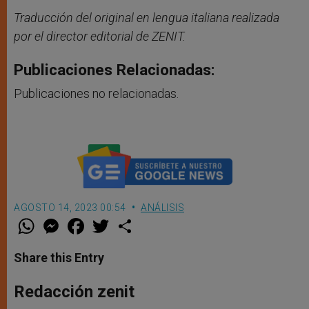
Traducción del original en lengua italiana realizada
por el director editorial de ZENIT.
Publicaciones Relacionadas:
Publicaciones no relacionadas.
AGOSTO 14, 2023 00:54
ANÁLISIS
W
M
F
T
S
h
e
a
w
h
a
s
c
i
a
t
s
e
t
r
Share this Entry
s
e
b
t
e
A
n
o
e
p
g
o
r
Redacción zenit
p
e
k
r