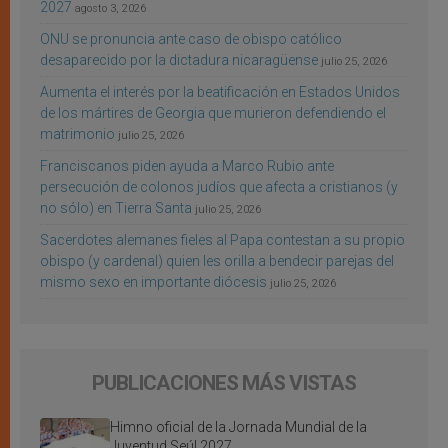
2027
agosto 3, 2026
ONU se pronuncia ante caso de obispo católico
desaparecido por la dictadura nicaragüense
julio 25, 2026
Aumenta el interés por la beatificación en Estados Unidos
de los mártires de Georgia que murieron defendiendo el
matrimonio
julio 25, 2026
Franciscanos piden ayuda a Marco Rubio ante
persecución de colonos judíos que afecta a cristianos (y
no sólo) en Tierra Santa
julio 25, 2026
Sacerdotes alemanes fieles al Papa contestan a su propio
obispo (y cardenal) quien les orilla a bendecir parejas del
mismo sexo en importante diócesis
julio 25, 2026
PUBLICACIONES MÁS VISTAS
Himno oficial de la Jornada Mundial de la
Juventud Seúl 2027