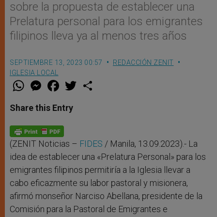
sobre la propuesta de establecer una
Prelatura personal para los emigrantes
filipinos lleva ya al menos tres años
SEPTIEMBRE 13, 2023 00:57
REDACCIÓN ZENIT
IGLESIA LOCAL
W
M
F
T
S
h
e
a
w
h
a
s
c
i
a
t
s
e
t
r
Share this Entry
s
e
b
t
e
A
n
o
e
p
g
o
r
p
e
k
r
(ZENIT Noticias –
FIDES
/ Manila, 13.09.2023).- La
idea de establecer una «Prelatura Personal» para los
emigrantes filipinos permitiría a la Iglesia llevar a
cabo eficazmente su labor pastoral y misionera,
afirmó monseñor Narciso Abellana, presidente de la
Comisión para la Pastoral de Emigrantes e