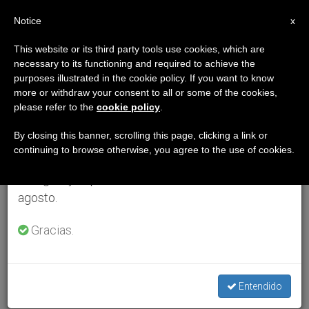
ES
Notice
×
x
Aviso importante
This website or its third party tools use cookies, which are
necessary to its functioning and required to achieve the
Del 27 de julio al 7 de agosto haremos la pausa
purposes illustrated in the cookie policy. If you want to know
anual, aprovechando que en el periodo de verano
more or withdraw your consent to all or some of the cookies,
please refer to the
cookie policy
.
se generan menos informaciones y también el
consumo de las mismas disminuye.
By closing this banner, scrolling this page, clicking a link or
continuing to browse otherwise, you agree to the use of cookies.
Retomamos el trabajo ordinario de las ediciones
en inglés y español de ZENIT el lunes 10 de
agosto.
Gracias.
Entendido