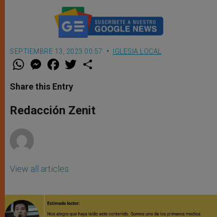
SEPTIEMBRE 13, 2023 00:57
IGLESIA LOCAL
W
M
F
T
S
h
e
a
w
h
a
s
c
i
a
t
s
e
t
r
Share this Entry
s
e
b
t
e
A
n
o
e
p
g
o
r
Redacción Zenit
p
e
k
r
View all articles