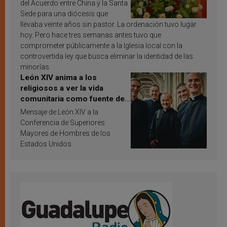
del Acuerdo entre China y la Santa
Sede para una diócesis que
llevaba veinte años sin pastor. La ordenación tuvo lugar
hoy. Pero hace tres semanas antes tuvo que
comprometer públicamente a la Iglesia local con la
controvertida ley que busca eliminar la identidad de las
minorías.
León XIV anima a los
religiosos a ver la vida
comunitaria como fuente de
inspiración y santificación
Mensaje de León XIV a la
Conferencia de Superiores
Mayores de Hombres de los
Estados Unidos