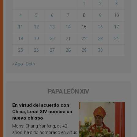
1
2
3
4
5
6
7
8
9
10
11
12
13
14
15
16
17
18
19
20
21
22
23
24
25
26
27
28
29
30
« Ago
Oct »
PAPA LEÓN XIV
En virtud del acuerdo con
China, León XIV nombra un
nuevo obispo
Mons. Chang Yanfeng, de 42
años, ha sido nombrado en virtud