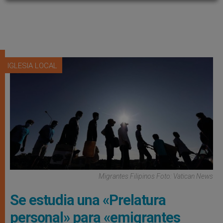
IGLESIA LOCAL
Migrantes Filipinos Foto: Vatican News
Se estudia una «Prelatura
personal» para «emigrantes