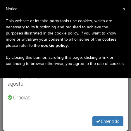
ES
Notice
×
x
Aviso importante
This website or its third party tools use cookies, which are
necessary to its functioning and required to achieve the
Del 27 de julio al 7 de agosto haremos la pausa
purposes illustrated in the cookie policy. If you want to know
anual, aprovechando que en el periodo de verano
more or withdraw your consent to all or some of the cookies,
please refer to the
cookie policy
.
se generan menos informaciones y también el
consumo de las mismas disminuye.
By closing this banner, scrolling this page, clicking a link or
continuing to browse otherwise, you agree to the use of cookies.
Retomamos el trabajo ordinario de las ediciones
en inglés y español de ZENIT el lunes 10 de
agosto.
Gracias.
Entendido