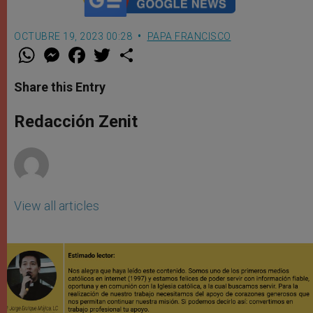
OCTUBRE 19, 2023 00:28
PAPA FRANCISCO
W
M
F
T
S
h
e
a
w
h
a
s
c
i
a
t
s
e
t
r
Share this Entry
s
e
b
t
e
A
n
o
e
p
g
o
r
Redacción Zenit
p
e
k
r
View all articles