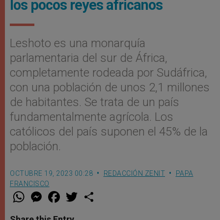
los pocos reyes africanos
Leshoto es una monarquía
parlamentaria del sur de África,
completamente rodeada por Sudáfrica,
con una población de unos 2,1 millones
de habitantes. Se trata de un país
fundamentalmente agrícola. Los
católicos del país suponen el 45% de la
población.
OCTUBRE 19, 2023 00:28
REDACCIÓN ZENIT
PAPA
FRANCISCO
W
M
F
T
S
h
e
a
w
h
a
s
c
i
a
t
s
e
t
r
Share this Entry