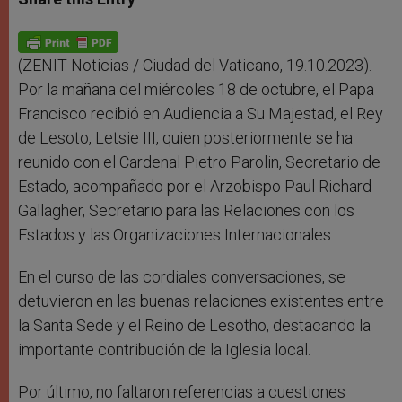
s
e
b
t
e
A
n
o
e
p
g
o
r
p
e
k
r
(ZENIT Noticias / Ciudad del Vaticano, 19.10.2023).-
Por la mañana del miércoles 18 de octubre, el Papa
Francisco recibió en Audiencia a Su Majestad, el Rey
de Lesoto, Letsie III, quien posteriormente se ha
reunido con el Cardenal Pietro Parolin, Secretario de
Estado, acompañado por el Arzobispo Paul Richard
Gallagher, Secretario para las Relaciones con los
Estados y las Organizaciones Internacionales.
En el curso de las cordiales conversaciones, se
detuvieron en las buenas relaciones existentes entre
la Santa Sede y el Reino de Lesotho, destacando la
importante contribución de la Iglesia local.
Por último, no faltaron referencias a cuestiones