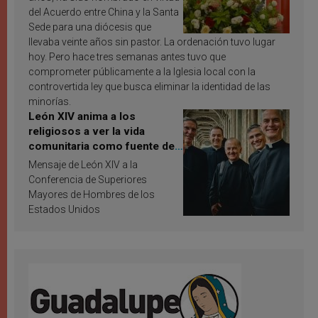
del Acuerdo entre China y la Santa
Sede para una diócesis que
llevaba veinte años sin pastor. La ordenación tuvo lugar
hoy. Pero hace tres semanas antes tuvo que
comprometer públicamente a la Iglesia local con la
controvertida ley que busca eliminar la identidad de las
minorías.
León XIV anima a los
religiosos a ver la vida
comunitaria como fuente de
inspiración y santificación
Mensaje de León XIV a la
Conferencia de Superiores
Mayores de Hombres de los
Estados Unidos