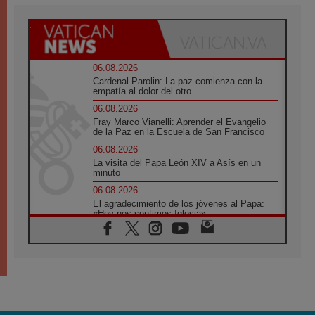
06.08.2026
Cardenal Parolin: La paz comienza con la
empatía al dolor del otro
06.08.2026
Fray Marco Vianelli: Aprender el Evangelio
de la Paz en la Escuela de San Francisco
06.08.2026
La visita del Papa León XIV a Asís en un
minuto
06.08.2026
El agradecimiento de los jóvenes al Papa:
«Hoy nos sentimos Iglesia»
06.08.2026
Líbano: Reanudan los coloquios en Roma en
medio de tensiones y ataques en el sur del
país
06.08.2026
Hiroshima y Nagasaki, 81 años después.
Comienzan "Diez Días Oración por la Paz"