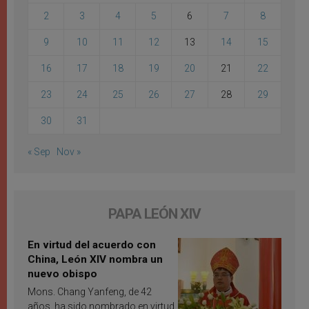
2
3
4
5
6
7
8
9
10
11
12
13
14
15
16
17
18
19
20
21
22
23
24
25
26
27
28
29
30
31
« Sep
Nov »
PAPA LEÓN XIV
En virtud del acuerdo con
China, León XIV nombra un
nuevo obispo
Mons. Chang Yanfeng, de 42
años, ha sido nombrado en virtud