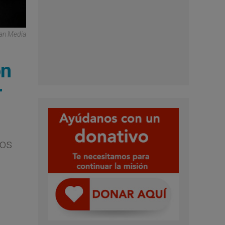
can Media
on
r
dos