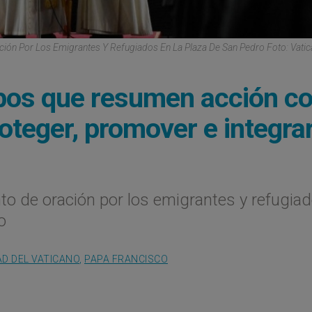
ión Por Los Emigrantes Y Refugiados En La Plaza De San Pedro Foto: Vati
rbos que resumen acción c
oteger, promover e integra
to de oración por los emigrantes y refugia
o
AD DEL VATICANO
,
PAPA FRANCISCO