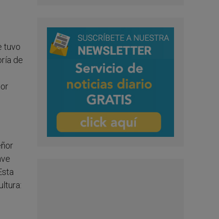
e tuvo
oría de
por
eñor
ave
Esta
ltura: