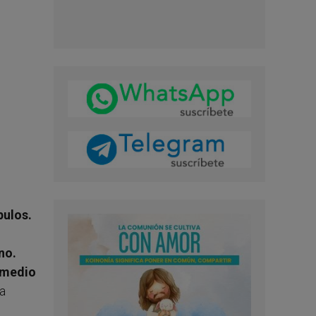
pulos.
no.
 medio
a