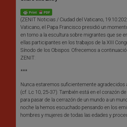
s
e
b
t
e
A
n
o
e
p
g
o
r
p
e
k
(ZENIT Noticias / Ciudad del Vaticano, 19.10.2023
r
Vaticano, el Papa Francisco presidió un momento
en torno a la escultura sobre migrantes que se e
ellas participantes en los trabajos de la XIII Co
Sínodo de los Obispos. Ofrecemos a continuación
ZENIT:
***
Nunca estaremos suficientemente agradecidos a
(cf. Lc 10, 25-37). También está en el corazón de la
para pasar de la cerrazón de un mundo a un mund
noche la hemos escuchado pensando en los emig
hombres y mujeres de todas las edades y procede