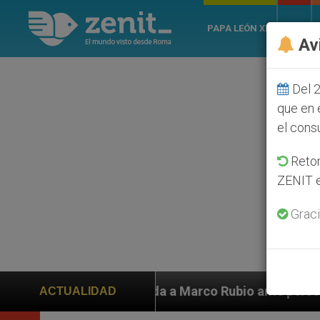
PAPA LEÓN XIV
ROMA
Av
Del 2
que en 
el cons
Retom
ZENIT e
Graci
 Rubio ante persecución de colonos judíos que afecta 
ACTUALIDAD