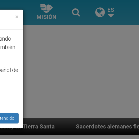
ES
×
MISIÓN
hando
ambién
pañol de
tendido
otes alemanes fieles al Papa contestan a su propio ob