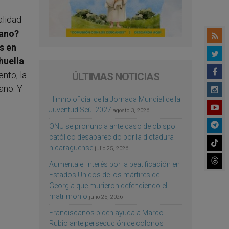
alidad
tano?
s en
huella
nto, la
ÚLTIMAS NOTICIAS
ano. Y
Himno oficial de la Jornada Mundial de la
Juventud Seúl 2027
agosto 3, 2026
ONU se pronuncia ante caso de obispo
católico desaparecido por la dictadura
nicaragüense
julio 25, 2026
Aumenta el interés por la beatificación en
Estados Unidos de los mártires de
Georgia que murieron defendiendo el
matrimonio
julio 25, 2026
Franciscanos piden ayuda a Marco
Rubio ante persecución de colonos