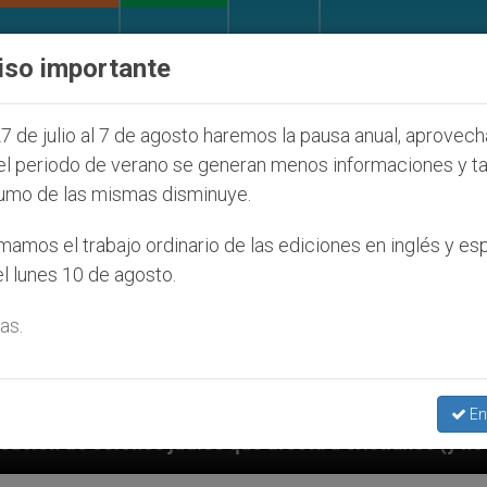
IGLESIA Y MUNDO
DOCUMENTOS
DONATIVOS
iso importante
7 de julio al 7 de agosto haremos la pausa anual, aprovec
el periodo de verano se generan menos informaciones y t
umo de las mismas disminuye.
amos el trabajo ordinario de las ediciones en inglés y es
l lunes 10 de agosto.
as.
En
a cristianos (y no sólo) en Tierra Santa
Sacerd