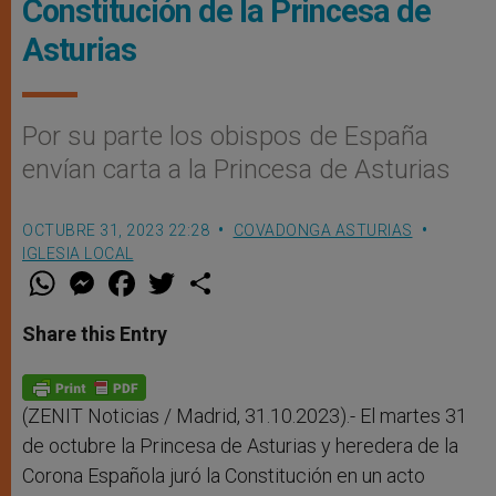
Constitución de la Princesa de
Asturias
Por su parte los obispos de España
envían carta a la Princesa de Asturias
OCTUBRE 31, 2023 22:28
COVADONGA ASTURIAS
IGLESIA LOCAL
W
M
F
T
S
h
e
a
w
h
a
s
c
i
a
t
s
e
t
r
Share this Entry
s
e
b
t
e
A
n
o
e
p
g
o
r
p
e
k
r
(ZENIT Noticias / Madrid, 31.10.2023).- El martes 31
de octubre la Princesa de Asturias y heredera de la
Corona Española juró la Constitución en un acto