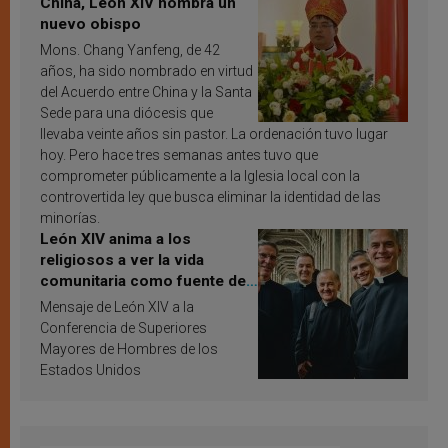
China, León XIV nombra un
nuevo obispo
Mons. Chang Yanfeng, de 42
años, ha sido nombrado en virtud
del Acuerdo entre China y la Santa
Sede para una diócesis que
llevaba veinte años sin pastor. La ordenación tuvo lugar
hoy. Pero hace tres semanas antes tuvo que
comprometer públicamente a la Iglesia local con la
controvertida ley que busca eliminar la identidad de las
minorías.
León XIV anima a los
religiosos a ver la vida
comunitaria como fuente de
inspiración y santificación
Mensaje de León XIV a la
Conferencia de Superiores
Mayores de Hombres de los
Estados Unidos