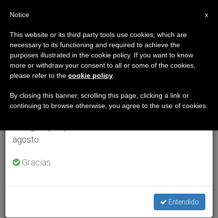
ES
Notice
×
x
Aviso importante
This website or its third party tools use cookies, which are
necessary to its functioning and required to achieve the
Del 27 de julio al 7 de agosto haremos la pausa
purposes illustrated in the cookie policy. If you want to know
anual, aprovechando que en el periodo de verano
more or withdraw your consent to all or some of the cookies,
please refer to the
cookie policy
.
se generan menos informaciones y también el
consumo de las mismas disminuye.
By closing this banner, scrolling this page, clicking a link or
continuing to browse otherwise, you agree to the use of cookies.
Retomamos el trabajo ordinario de las ediciones
en inglés y español de ZENIT el lunes 10 de
agosto.
Gracias.
Entendido