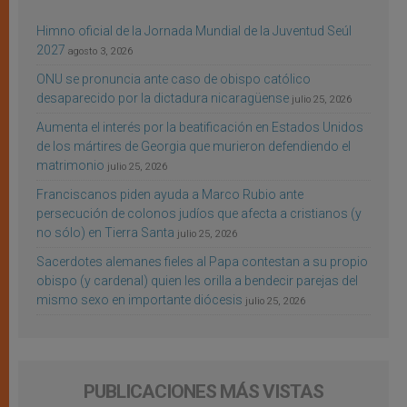
Himno oficial de la Jornada Mundial de la Juventud Seúl
2027
agosto 3, 2026
ONU se pronuncia ante caso de obispo católico
desaparecido por la dictadura nicaragüense
julio 25, 2026
Aumenta el interés por la beatificación en Estados Unidos
de los mártires de Georgia que murieron defendiendo el
matrimonio
julio 25, 2026
Franciscanos piden ayuda a Marco Rubio ante
persecución de colonos judíos que afecta a cristianos (y
no sólo) en Tierra Santa
julio 25, 2026
Sacerdotes alemanes fieles al Papa contestan a su propio
obispo (y cardenal) quien les orilla a bendecir parejas del
mismo sexo en importante diócesis
julio 25, 2026
PUBLICACIONES MÁS VISTAS