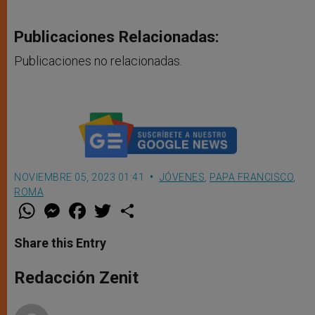
Publicaciones Relacionadas:
Publicaciones no relacionadas.
NOVIEMBRE 05, 2023 01:41
JÓVENES
,
PAPA FRANCISCO
,
ROMA
W
M
F
T
S
h
e
a
w
h
a
s
c
i
a
t
s
e
t
r
Share this Entry
s
e
b
t
e
A
n
o
e
p
g
o
r
Redacción Zenit
p
e
k
r