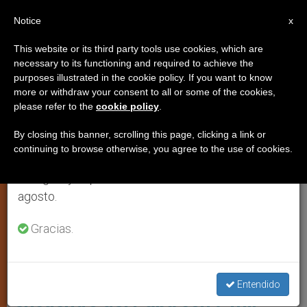
ES
Notice
×
x
Aviso importante
This website or its third party tools use cookies, which are
necessary to its functioning and required to achieve the
Del 27 de julio al 7 de agosto haremos la pausa
,
,
JÓVENES
PAPA FRANCISCO
ROMA
purposes illustrated in the cookie policy. If you want to know
anual, aprovechando que en el periodo de verano
more or withdraw your consent to all or some of the cookies,
please refer to the
cookie policy
.
se generan menos informaciones y también el
consumo de las mismas disminuye.
By closing this banner, scrolling this page, clicking a link or
continuing to browse otherwise, you agree to the use of cookies.
Retomamos el trabajo ordinario de las ediciones
en inglés y español de ZENIT el lunes 10 de
agosto.
Gracias.
Más De Siete Mil Niños De 84 Países Se Reunirán Con El Papa Este 6
De Noviembre Foto: Vatican News
Este es el programa para
Entendido
encuentro del Papa con 7 mil