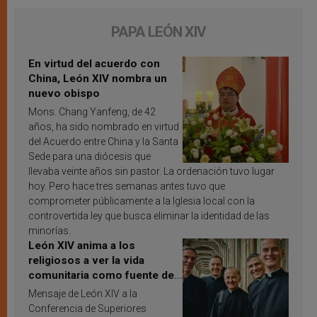
PAPA LEÓN XIV
En virtud del acuerdo con
China, León XIV nombra un
nuevo obispo
Mons. Chang Yanfeng, de 42
años, ha sido nombrado en virtud
del Acuerdo entre China y la Santa
Sede para una diócesis que
llevaba veinte años sin pastor. La ordenación tuvo lugar
hoy. Pero hace tres semanas antes tuvo que
comprometer públicamente a la Iglesia local con la
controvertida ley que busca eliminar la identidad de las
minorías.
León XIV anima a los
religiosos a ver la vida
comunitaria como fuente de
inspiración y santificación
Mensaje de León XIV a la
Conferencia de Superiores