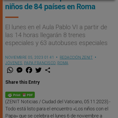
niños de 84 países en Roma
El lunes en el Aula Pablo VI a partir de
las 14 horas llegarán 8 trenes
especiales y 63 autobuses especiales
NOVIEMBRE 05, 2023 01:41
REDACCIÓN ZENIT
JÓVENES
,
PAPA FRANCISCO
,
ROMA
W
M
F
T
S
h
e
a
w
h
a
s
c
i
a
t
s
e
t
r
Share this Entry
s
e
b
t
e
A
n
o
e
p
g
o
r
p
e
k
r
(ZENIT Noticias / Ciudad del Vaticano, 05.11.2023).-
Todo está listo para el encuentro «Los niños con el
Papa» que se celebra el lunes 6 de noviembre a