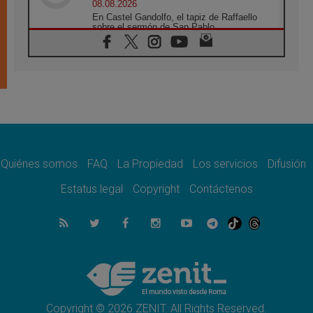
08.08.2026
En Castel Gandolfo, el tapiz de Raffaello
sobre el sermón de San Pablo
08.08.2026
En Colombia, «la paz no se compra con una
firma»
08.08.2026
En Venezuela celebraron los 416 años del
Santo Cristo de La Grita
08.08.2026
El Papa: en Santa Ágata contemplamos la
victoria del amor sobre la muerte
Quiénes somos
FAQ
La Propiedad
Los servicios
Difusión
08.08.2026
León XIV visitará el Santuario de la Madre
Estatus legal
Copyright
Contáctenos
del Buen Consejo de Genazzano
07.08.2026
Filipinas: el Vicariato Apostólico de Calapán
se convierte en diócesis
07.08.2026
Honduras: Los desplazados invisibles de una
crisis olvidada
Copyright © 2026 ZENIT. All Rights Reserved.