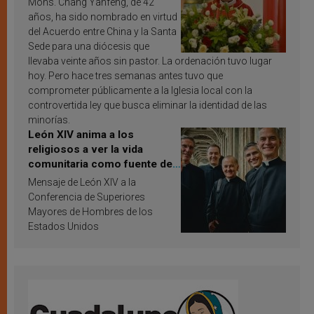
Mons. Chang Yanfeng, de 42
años, ha sido nombrado en virtud
del Acuerdo entre China y la Santa
Sede para una diócesis que
llevaba veinte años sin pastor. La ordenación tuvo lugar
hoy. Pero hace tres semanas antes tuvo que
comprometer públicamente a la Iglesia local con la
controvertida ley que busca eliminar la identidad de las
minorías.
León XIV anima a los
religiosos a ver la vida
comunitaria como fuente de
inspiración y santificación
Mensaje de León XIV a la
Conferencia de Superiores
Mayores de Hombres de los
Estados Unidos