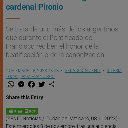
cardenal Pironio
Se trata de uno más de los argentinos
que durante el Pontificado de
Francisco reciben el honor de la
beatificación o de la canonización.
NOVIEMBRE 08, 2023 18:48
REDACCIÓN ZENIT
IGLESIA
LOCAL
,
PAPA FRANCISCO
W
M
F
T
S
h
e
a
w
h
a
s
c
i
a
t
s
e
t
r
Share this Entry
s
e
b
t
e
A
n
o
e
p
g
o
r
p
e
k
r
(ZENIT Noticias / Ciudad del Vaticano, 08.11.2023).-
Este miércoles 8 de noviembre, tras una audiencia