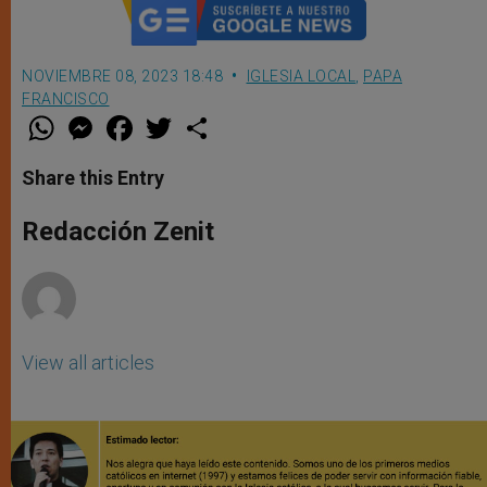
NOVIEMBRE 08, 2023 18:48
IGLESIA LOCAL
,
PAPA
FRANCISCO
W
M
F
T
S
h
e
a
w
h
a
s
c
i
a
t
s
e
t
r
Share this Entry
s
e
b
t
e
A
n
o
e
p
g
o
r
Redacción Zenit
p
e
k
r
View all articles