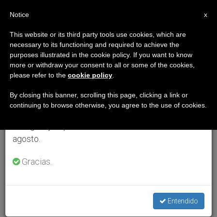
ES
Notice
×
x
Aviso importante
This website or its third party tools use cookies, which are
necessary to its functioning and required to achieve the
Del 27 de julio al 7 de agosto haremos la pausa
purposes illustrated in the cookie policy. If you want to know
anual, aprovechando que en el periodo de verano
more or withdraw your consent to all or some of the cookies,
please refer to the
cookie policy
.
se generan menos informaciones y también el
consumo de las mismas disminuye.
By closing this banner, scrolling this page, clicking a link or
continuing to browse otherwise, you agree to the use of cookies.
Retomamos el trabajo ordinario de las ediciones
en inglés y español de ZENIT el lunes 10 de
agosto.
Gracias.
Entendido