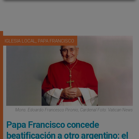
,
IGLESIA LOCAL
PAPA FRANCISCO
Mons. Edoardo Francesco Pironio, Cardenal Foto: Vatican News
Papa Francisco concede
beatificación a otro argentino: el