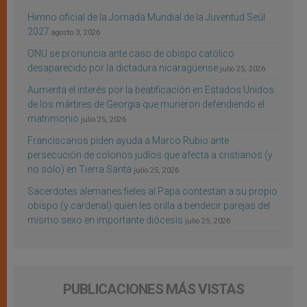
Himno oficial de la Jornada Mundial de la Juventud Seúl
2027
agosto 3, 2026
ONU se pronuncia ante caso de obispo católico
desaparecido por la dictadura nicaragüense
julio 25, 2026
Aumenta el interés por la beatificación en Estados Unidos
de los mártires de Georgia que murieron defendiendo el
matrimonio
julio 25, 2026
Franciscanos piden ayuda a Marco Rubio ante
persecución de colonos judíos que afecta a cristianos (y
no sólo) en Tierra Santa
julio 25, 2026
Sacerdotes alemanes fieles al Papa contestan a su propio
obispo (y cardenal) quien les orilla a bendecir parejas del
mismo sexo en importante diócesis
julio 25, 2026
PUBLICACIONES MÁS VISTAS