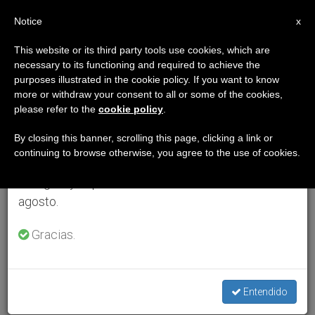
ES
Notice
×
x
Aviso importante
This website or its third party tools use cookies, which are
necessary to its functioning and required to achieve the
Del 27 de julio al 7 de agosto haremos la pausa
purposes illustrated in the cookie policy. If you want to know
anual, aprovechando que en el periodo de verano
more or withdraw your consent to all or some of the cookies,
please refer to the
cookie policy
.
se generan menos informaciones y también el
consumo de las mismas disminuye.
By closing this banner, scrolling this page, clicking a link or
continuing to browse otherwise, you agree to the use of cookies.
Retomamos el trabajo ordinario de las ediciones
en inglés y español de ZENIT el lunes 10 de
agosto.
Gracias.
Entendido