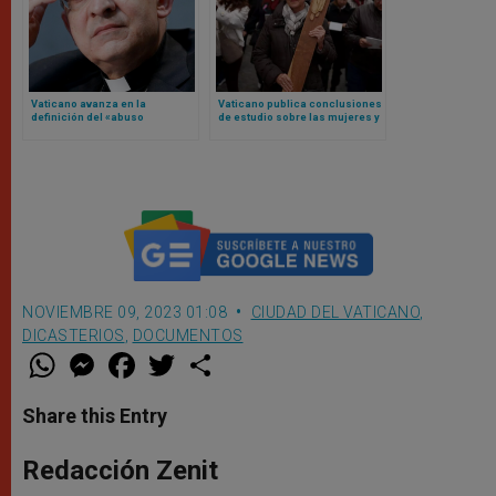
Vaticano avanza en la
Vaticano publica conclusiones
definición del «abuso
de estudio sobre las mujeres y
espiritual» en el Derecho
el diaconado: esto es lo que
Canónico tras confirmación de
dice
liderazgos
NOVIEMBRE 09, 2023 01:08
CIUDAD DEL VATICANO
,
DICASTERIOS
,
DOCUMENTOS
W
M
F
T
S
h
e
a
w
h
a
s
c
i
a
t
s
e
t
r
Share this Entry
s
e
b
t
e
A
n
o
e
p
g
o
r
Redacción Zenit
p
e
k