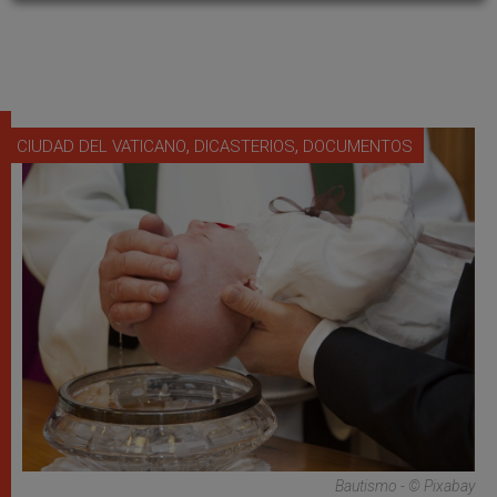
,
,
CIUDAD DEL VATICANO
DICASTERIOS
DOCUMENTOS
Bautismo - © Pixabay