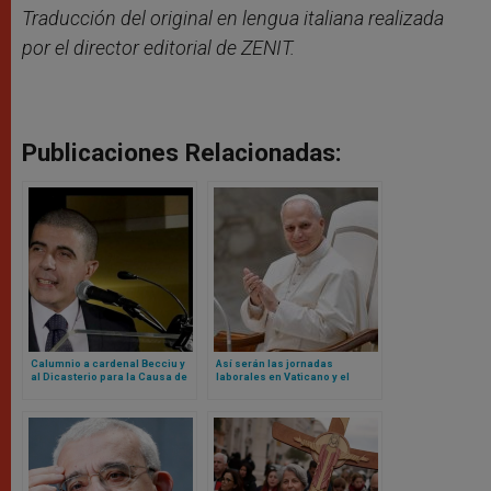
Traducción del original en lengua italiana realizada
por
el director editorial de ZENIT.
Publicaciones Relacionadas:
Calumnio a cardenal Becciu y
Así serán las jornadas
al Dicasterio para la Causa de
laborales en Vaticano y el
los Santos: Tribunal del
blindaje contra nepotismo
Vaticano lo declara culpable
según nuevos Reglamentos de
León XIV