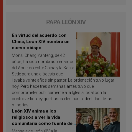
PAPA LEÓN XIV
En virtud del acuerdo con
China, León XIV nombra un
nuevo obispo
Mons. Chang Yanfeng, de 42
años, ha sido nombrado en virtud
del Acuerdo entre China y la Santa
Sede para una diócesis que
llevaba veinte años sin pastor. La ordenación tuvo lugar
hoy. Pero hace tres semanas antes tuvo que
comprometer públicamente a la Iglesia local con la
controvertida ley que busca eliminar la identidad de las
minorías.
León XIV anima a los
religiosos a ver la vida
comunitaria como fuente de
inspiración y santificación
Mensaje de León XIV a la