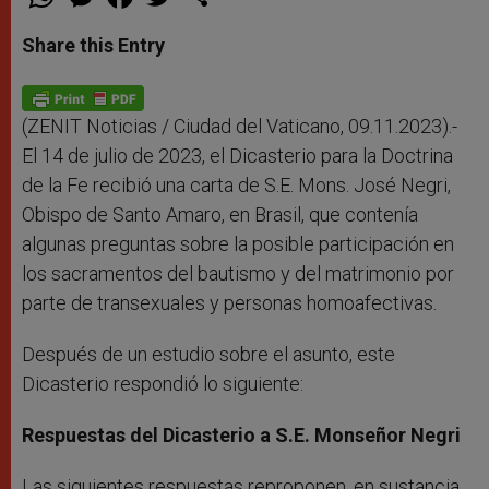
h
e
a
w
h
a
s
c
i
a
t
s
e
t
r
Share this Entry
s
e
b
t
e
A
n
o
e
p
g
o
r
p
e
k
r
(ZENIT Noticias / Ciudad del Vaticano, 09.11.2023).-
El 14 de julio de 2023, el Dicasterio para la Doctrina
de la Fe recibió una carta de S.E. Mons. José Negri,
Obispo de Santo Amaro, en Brasil, que contenía
algunas preguntas sobre la posible participación en
los sacramentos del bautismo y del matrimonio por
parte de transexuales y personas homoafectivas.
Después de un estudio sobre el asunto, este
Dicasterio respondió lo siguiente:
Respuestas del Dicasterio a S.E. Monseñor Negri
Las siguientes respuestas reproponen, en sustancia,