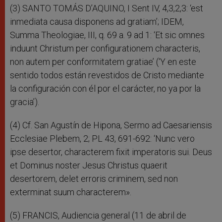
(3) SANTO TOMÁS D’AQUINO, I Sent IV, 4,3,2,3: ‘est
inmediata causa disponens ad gratiam’; IDEM,
Summa Theologiae, III, q. 69 a. 9 ad 1: ‘Et sic omnes
induunt Christum per configurationem characteris,
non autem per conformitatem gratiae’ (‘Y en este
sentido todos están revestidos de Cristo mediante
la configuración con él por el carácter, no ya por la
gracia’).
(4) Cf. San Agustín de Hipona, Sermo ad Caesariensis
Ecclesiae Plebem, 2; PL 43, 691-692: ‘Nunc vero
ipse desertor, characterem fixit imperatoris sui. Deus
et Dominus noster Jesus Christus quaerit
desertorem, delet erroris criminem, sed non
exterminat suum characterem».
(5) FRANCIS, Audiencia general (11 de abril de