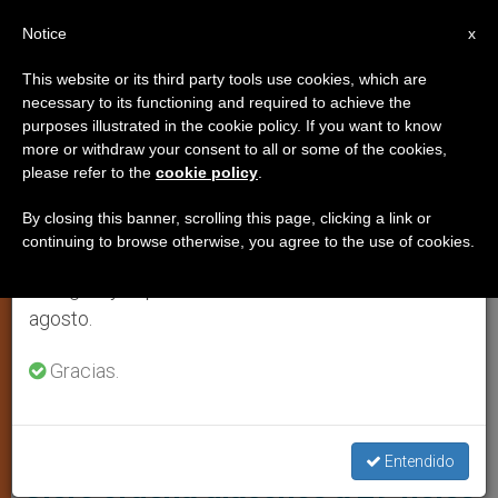
ES
Notice
×
x
Aviso importante
This website or its third party tools use cookies, which are
necessary to its functioning and required to achieve the
Del 27 de julio al 7 de agosto haremos la pausa
,
JÓVENES
ROMA
purposes illustrated in the cookie policy. If you want to know
anual, aprovechando que en el periodo de verano
more or withdraw your consent to all or some of the cookies,
please refer to the
cookie policy
.
se generan menos informaciones y también el
consumo de las mismas disminuye.
By closing this banner, scrolling this page, clicking a link or
continuing to browse otherwise, you agree to the use of cookies.
Retomamos el trabajo ordinario de las ediciones
en inglés y español de ZENIT el lunes 10 de
agosto.
Gracias.
La Ceremonia Ha Tenido Lugar En La Basílica Romana De San
Eugenio Foto: Opus Dei
Secretario del Dicasterio para el
Entendido
Clero ordena diáconos a 29 fieles