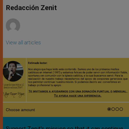
A
n
o
e
p
g
o
r
Redacción Zenit
p
e
k
r
View all articles