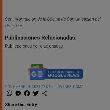
Con información de la Oficina de Comunicación del
Opus Dei
Publicaciones Relacionadas:
Publicaciones no relacionadas.
NOVIEMBRE 18, 2023 22:08
JÓVENES
,
ROMA
W
M
F
T
S
h
e
a
w
h
a
s
c
i
a
t
s
e
t
r
Share this Entry
s
e
b
t
e