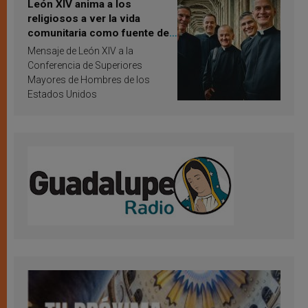
León XIV anima a los
religiosos a ver la vida
comunitaria como fuente de
inspiración y santificación
Mensaje de León XIV a la
Conferencia de Superiores
Mayores de Hombres de los
Estados Unidos