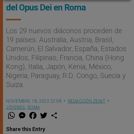
del Opus Dei en Roma
Los 29 nuevos diáconos proceden de
19 países: Australia, Austria, Brasil,
Camerún, El Salvador, España, Estados
Unidos, Filipinas, Francia, China (Hong
Kong), Italia, Japón, Kenia, México,
Nigeria, Paraguay, R.D. Congo, Suecia y
Suiza.
NOVIEMBRE 18, 2023 22:08
REDACCIÓN ZENIT
JÓVENES
,
ROMA
W
M
F
T
S
h
e
a
w
h
a
s
c
i
a
t
s
e
t
r
Share this Entry
s
e
b
t
e