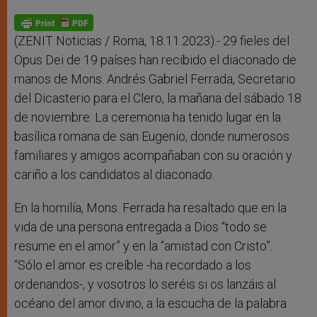
A
n
o
e
p
g
o
r
p
e
k
r
(ZENIT Noticias / Roma, 18.11.2023).- 29 fieles del
Opus Dei de 19 países han recibido el diaconado de
manos de Mons. Andrés Gabriel Ferrada, Secretario
del Dicasterio para el Clero, la mañana del sábado 18
de noviembre. La ceremonia ha tenido lugar en la
basílica romana de san Eugenio, donde numerosos
familiares y amigos acompañaban con su oración y
cariño a los candidatos al diaconado.
En la homilía, Mons. Ferrada ha resaltado que en la
vida de una persona entregada a Dios “todo se
resume en el amor” y en la “amistad con Cristo”.
“Sólo el amor es creíble -ha recordado a los
ordenandos-, y vosotros lo seréis si os lanzáis al
océano del amor divino, a la escucha de la palabra