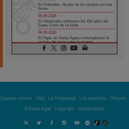
En Colombia, «la paz no se compra con una
firma»
08.08.2026
En Venezuela celebraron los 416 años del
Santo Cristo de La Grita
08.08.2026
El Papa: en Santa Ágata contemplamos la
victoria del amor sobre la muerte
08.08.2026
León XIV visitará el Santuario de la Madre
del Buen Consejo de Genazzano
07.08.2026
Filipinas: el Vicariato Apostólico de Calapán
se convierte en diócesis
07.08.2026
Honduras: Los desplazados invisibles de una
crisis olvidada
Quiénes somos
FAQ
La Propiedad
Los servicios
Difusión
07.08.2026
Bokalic: "En Argentina el Papa León señalará
Estatus legal
Copyright
Contáctenos
el compromiso del cristiano"
07.08.2026
La matanza de niños en Gaza no cesa: 300
muertos en 300 días