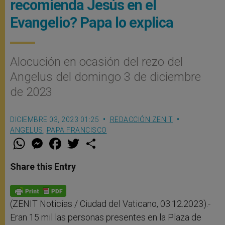
recomienda Jesús en el
Evangelio? Papa lo explica
Alocución en ocasión del rezo del
Angelus del domingo 3 de diciembre
de 2023
DICIEMBRE 03, 2023 01:25
REDACCIÓN ZENIT
ANGELUS
,
PAPA FRANCISCO
W
M
F
T
S
h
e
a
w
h
a
s
c
i
a
t
s
e
t
r
Share this Entry
s
e
b
t
e
A
n
o
e
p
g
o
r
p
e
k
r
(ZENIT Noticias / Ciudad del Vaticano, 03.12.2023).-
Eran 15 mil las personas presentes en la Plaza de