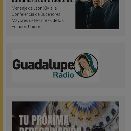
comunitaria como fuente de
inspiración y santificación
Mensaje de León XIV a la
Conferencia de Superiores
Mayores de Hombres de los
Estados Unidos