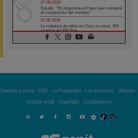
07.08.2026
Bokalic: "En Argentina el Papa León señalará
el compromiso del cristiano"
07.08.2026
La matanza de niños en Gaza no cesa: 300
muertos en 300 días
07.08.2026
Tagle: La guerra desfigura el mundo, solo la
revelación de Dios lo transfigura
07.08.2026
Presentada la Trienal de Arte de las
Universidades Católicas: «Exercises in
Empathy»
07.08.2026
Fortunatus Nwachukwu: la comunicación
como misión al servicio del Evangelio
Quiénes somos
FAQ
La Propiedad
Los servicios
Difusión
07.08.2026
Estatus legal
Copyright
Contáctenos
SIGNIS 2026, dar voz a las religiosas en el
espacio público
07.08.2026
Lanzan un proyecto de empoderamiento
digital para mujeres líderes en África
07.08.2026
Programa oficial del Viaje Apostólico del