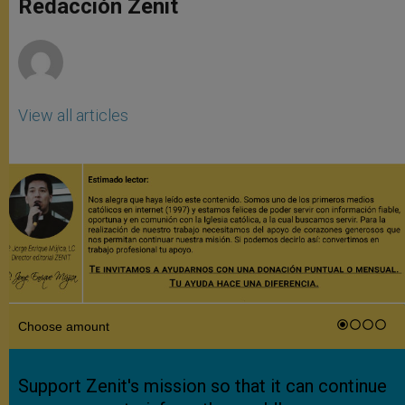
Redacción Zenit
p
e
k
r
View all articles