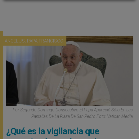
,
ANGELUS
PAPA FRANCISCO
Por Segundo Domingo Consecutivo El Papa Apareció Sólo En Las
Pantallas De La Plaza De San Pedro Foto: Vatican Media
¿Qué es la vigilancia que