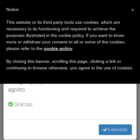
ES
Notice
×
x
Aviso importante
This website or its third party tools use cookies, which are
necessary to its functioning and required to achieve the
Del 27 de julio al 7 de agosto haremos la pausa
purposes illustrated in the cookie policy. If you want to know
anual, aprovechando que en el periodo de verano
more or withdraw your consent to all or some of the cookies,
please refer to the
cookie policy
.
se generan menos informaciones y también el
consumo de las mismas disminuye.
By closing this banner, scrolling this page, clicking a link or
continuing to browse otherwise, you agree to the use of cookies.
Retomamos el trabajo ordinario de las ediciones
en inglés y español de ZENIT el lunes 10 de
agosto.
Gracias.
Entendido