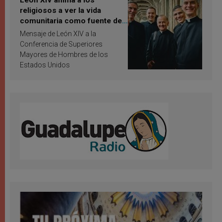
religiosos a ver la vida
comunitaria como fuente de
inspiración y santificación
Mensaje de León XIV a la
Conferencia de Superiores
Mayores de Hombres de los
Estados Unidos