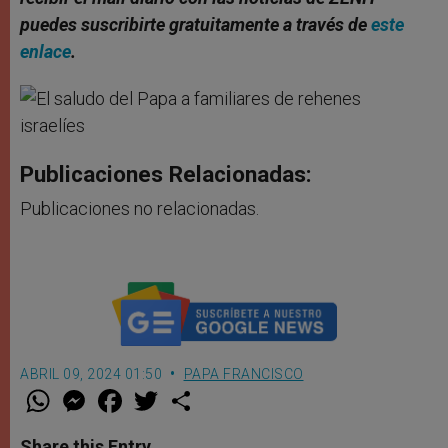
puedes suscribirte gratuitamente a través de
este
enlace
.
Publicaciones Relacionadas:
Publicaciones no relacionadas.
ABRIL 09, 2024 01:50
PAPA FRANCISCO
W
M
F
T
S
h
e
a
w
h
a
s
c
i
a
t
s
e
t
r
Share this Entry