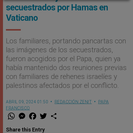
secuestrados por Hamas en
Vaticano
Los familiares, portando pancartas con
las imágenes de los secuestrados,
fueron acogidos por el Papa, quien ya
había mantenido dos reuniones previas
con familiares de rehenes israelíes y
palestinos afectados por el conflicto.
ABRIL 09, 2024 01:50
REDACCIÓN ZENIT
PAPA
FRANCISCO
W
M
F
T
S
h
e
a
w
h
a
s
c
i
a
t
s
e
t
r
Share this Entry
s
e
b
t
e