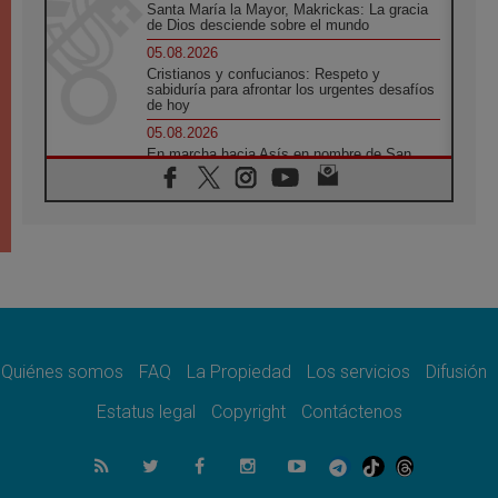
Santa María la Mayor, Makrickas: La gracia
de Dios desciende sobre el mundo
05.08.2026
Cristianos y confucianos: Respeto y
sabiduría para afrontar los urgentes desafíos
de hoy
05.08.2026
En marcha hacia Asís en nombre de San
Francisco, a la espera de León
05.08.2026
Venezuela, Padre Pagniello: "En medio del
dolor, una Iglesia que no se rinde"
05.08.2026
La Fuerza del "Círculo de Héroes" con el
Papa en la Audiencia General
05.08.2026
Nuncio en Ucrania: Preocupa escuchar a
quienes bendicen la guerra
Quiénes somos
FAQ
La Propiedad
Los servicios
Difusión
05.08.2026
Estatus legal
Copyright
Contáctenos
Ucrania: Ataque masivo en Kyiv durante la
noche
05.08.2026
Colombo: "La visita del Papa a Argentina
llevará un mensaje de paz y dignidad