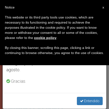
ES
Notice
×
x
Aviso importante
This website or its third party tools use cookies, which are
necessary to its functioning and required to achieve the
Del 27 de julio al 7 de agosto haremos la pausa
PAPA FRANCISCO
purposes illustrated in the cookie policy. If you want to know
anual, aprovechando que en el periodo de verano
more or withdraw your consent to all or some of the cookies,
please refer to the
cookie policy
.
se generan menos informaciones y también el
consumo de las mismas disminuye.
By closing this banner, scrolling this page, clicking a link or
continuing to browse otherwise, you agree to the use of cookies.
Retomamos el trabajo ordinario de las ediciones
en inglés y español de ZENIT el lunes 10 de
agosto.
Gracias.
Este Encuentro Se Lleva A Cabo Seis Meses Después Del Trágico
Ataque Del 7 De Octubre Foto: Vatican Media
Papa Francisco recibe a
Entendido
familiares de judíos