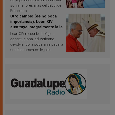
de popularidad en su primer año
son inferiores a las del debut de
Francisco
Otro cambio (de no poca
importancia): León XIV
sustituye integralmente la ley
vaticana de Papa Francisco
León XIV reescribe la lógica
constitucional del Vaticano,
devolviendo la soberanía papal a
sus fundamentos legales