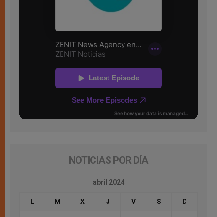
NOTICIAS POR DÍA
abril 2024
L
M
X
J
V
S
D