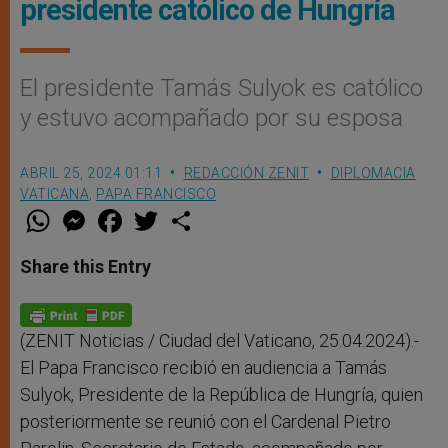
presidente católico de Hungría
El presidente Tamás Sulyok es católico
y estuvo acompañado por su esposa
ABRIL 25, 2024 01:11
REDACCIÓN ZENIT
DIPLOMACIA
VATICANA
,
PAPA FRANCISCO
W
M
F
T
S
h
e
a
w
h
a
s
c
i
a
t
s
e
t
r
Share this Entry
s
e
b
t
e
A
n
o
e
p
g
o
r
p
e
k
r
(ZENIT Noticias / Ciudad del Vaticano, 25.04.2024).-
El Papa Francisco recibió en audiencia a Tamás
Sulyok, Presidente de la República de Hungría, quien
posteriormente se reunió con el Cardenal Pietro