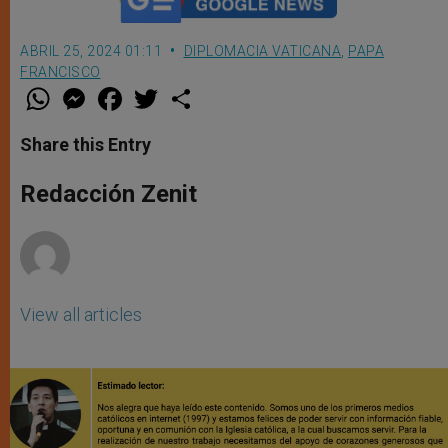
ABRIL 25, 2024 01:11
DIPLOMACIA VATICANA
,
PAPA
FRANCISCO
W
M
F
T
S
h
e
a
w
h
a
s
c
i
a
t
s
e
t
r
Share this Entry
s
e
b
t
e
A
n
o
e
p
g
o
r
Redacción Zenit
p
e
k
r
View all articles