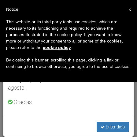
ES
Notice
×
x
Aviso importante
This website or its third party tools use cookies, which are
necessary to its functioning and required to achieve the
Del 27 de julio al 7 de agosto haremos la pausa
purposes illustrated in the cookie policy. If you want to know
anual, aprovechando que en el periodo de verano
more or withdraw your consent to all or some of the cookies,
please refer to the
cookie policy
.
se generan menos informaciones y también el
consumo de las mismas disminuye.
By closing this banner, scrolling this page, clicking a link or
continuing to browse otherwise, you agree to the use of cookies.
Retomamos el trabajo ordinario de las ediciones
en inglés y español de ZENIT el lunes 10 de
agosto.
Gracias.
Entendido