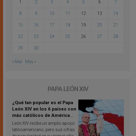
1
2
3
4
5
6
7
8
9
10
11
12
13
14
15
16
17
18
19
20
21
22
23
24
25
26
27
28
29
30
« Mar
May »
PAPA LEÓN XIV
¿Qué tan popular es el Papa
León XIV en los 6 países con
más católicos de América
Latina en 2026? Publican
León XIV recibe un amplio apoyo
resultados de investigación
latinoamericano, pero sus cifras