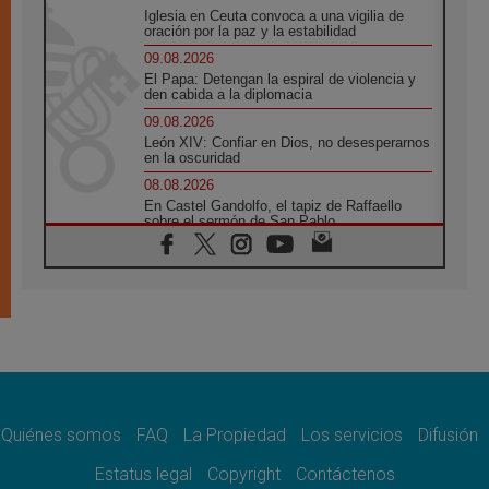
Iglesia en Ceuta convoca a una vigilia de
oración por la paz y la estabilidad
09.08.2026
El Papa: Detengan la espiral de violencia y
den cabida a la diplomacia
09.08.2026
León XIV: Confiar en Dios, no desesperarnos
en la oscuridad
08.08.2026
En Castel Gandolfo, el tapiz de Raffaello
sobre el sermón de San Pablo
08.08.2026
En Colombia, «la paz no se compra con una
firma»
08.08.2026
En Venezuela celebraron los 416 años del
Santo Cristo de La Grita
08.08.2026
El Papa: en Santa Ágata contemplamos la
victoria del amor sobre la muerte
Quiénes somos
FAQ
La Propiedad
Los servicios
Difusión
08.08.2026
León XIV visitará el Santuario de la Madre
Estatus legal
Copyright
Contáctenos
del Buen Consejo de Genazzano