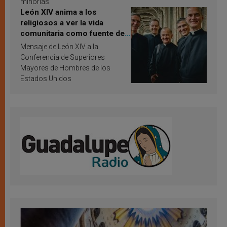
minorías.
León XIV anima a los
religiosos a ver la vida
comunitaria como fuente de
inspiración y santificación
Mensaje de León XIV a la
Conferencia de Superiores
Mayores de Hombres de los
Estados Unidos