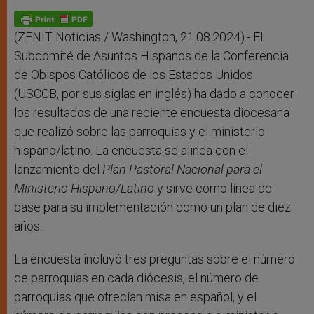
A
n
o
e
p
g
o
r
p
e
k
r
(ZENIT Noticias / Washington, 21.08.2024).- El
Subcomité de Asuntos Hispanos de la Conferencia
de Obispos Católicos de los Estados Unidos
(USCCB, por sus siglas en inglés) ha dado a conocer
los resultados de una reciente encuesta diocesana
que realizó sobre las parroquias y el ministerio
hispano/latino. La encuesta se alinea con el
lanzamiento del
Plan Pastoral Nacional para el
Ministerio Hispano/Latino
y sirve como línea de
base para su implementación como un plan de diez
años.
La encuesta incluyó tres preguntas sobre el número
de parroquias en cada diócesis, el número de
parroquias que ofrecían misa en español, y el