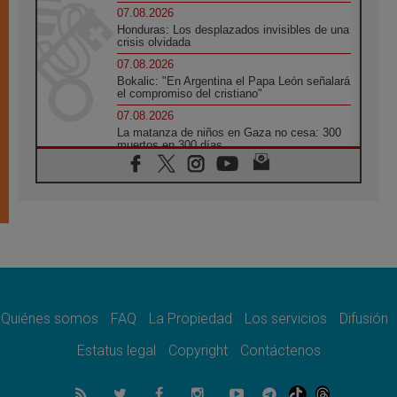
07.08.2026
Honduras: Los desplazados invisibles de una
crisis olvidada
07.08.2026
Bokalic: "En Argentina el Papa León señalará
el compromiso del cristiano"
07.08.2026
La matanza de niños en Gaza no cesa: 300
muertos en 300 días
07.08.2026
Tagle: La guerra desfigura el mundo, solo la
revelación de Dios lo transfigura
07.08.2026
Presentada la Trienal de Arte de las
Universidades Católicas: «Exercises in
Empathy»
07.08.2026
Fortunatus Nwachukwu: la comunicación
como misión al servicio del Evangelio
Quiénes somos
FAQ
La Propiedad
Los servicios
Difusión
07.08.2026
Estatus legal
Copyright
Contáctenos
SIGNIS 2026, dar voz a las religiosas en el
espacio público
07.08.2026