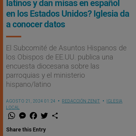
latinos y dan misas en español
en los Estados Unidos? Iglesia da
a conocer datos
El Subcomité de Asuntos Hispanos de
los Obispos de EE.UU. publica una
encuesta diocesana sobre las
parroquias y el ministerio
hispano/latino
AGOSTO 21, 2024 01:24
REDACCIÓN ZENIT
IGLESIA
LOCAL
W
M
F
T
S
h
e
a
w
h
a
s
c
i
a
t
s
e
t
r
Share this Entry
s
e
b
t
e