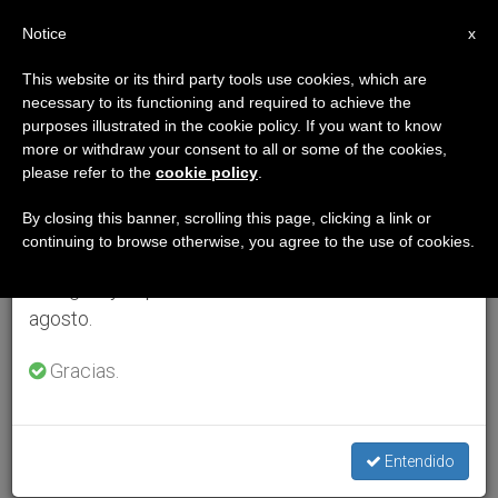
ES
Notice
×
x
Aviso importante
This website or its third party tools use cookies, which are
necessary to its functioning and required to achieve the
Del 27 de julio al 7 de agosto haremos la pausa
purposes illustrated in the cookie policy. If you want to know
anual, aprovechando que en el periodo de verano
more or withdraw your consent to all or some of the cookies,
please refer to the
cookie policy
.
se generan menos informaciones y también el
consumo de las mismas disminuye.
By closing this banner, scrolling this page, clicking a link or
continuing to browse otherwise, you agree to the use of cookies.
Retomamos el trabajo ordinario de las ediciones
en inglés y español de ZENIT el lunes 10 de
agosto.
Gracias.
Entendido