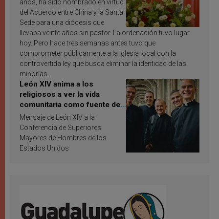
años, ha sido nombrado en virtud
del Acuerdo entre China y la Santa
Sede para una diócesis que
llevaba veinte años sin pastor. La ordenación tuvo lugar
hoy. Pero hace tres semanas antes tuvo que
comprometer públicamente a la Iglesia local con la
controvertida ley que busca eliminar la identidad de las
minorías.
León XIV anima a los
religiosos a ver la vida
comunitaria como fuente de
inspiración y santificación
Mensaje de León XIV a la
Conferencia de Superiores
Mayores de Hombres de los
Estados Unidos