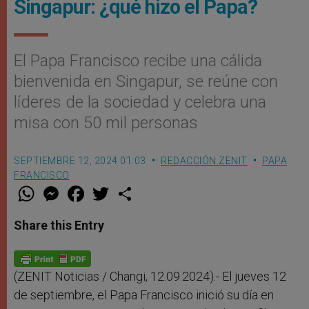
Singapur: ¿qué hizo el Papa?
El Papa Francisco recibe una cálida
bienvenida en Singapur, se reúne con
líderes de la sociedad y celebra una
misa con 50 mil personas
SEPTIEMBRE 12, 2024 01:03
REDACCIÓN ZENIT
PAPA
FRANCISCO
W
M
F
T
S
h
e
a
w
h
a
s
c
i
a
t
s
e
t
r
Share this Entry
s
e
b
t
e
A
n
o
e
p
g
o
r
p
e
k
r
(ZENIT Noticias / Changi, 12.09.2024).- El jueves 12
de septiembre, el Papa Francisco inició su día en