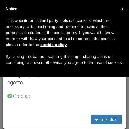
ES
Notice
×
x
Aviso importante
This website or its third party tools use cookies, which are
necessary to its functioning and required to achieve the
Del 27 de julio al 7 de agosto haremos la pausa
purposes illustrated in the cookie policy. If you want to know
anual, aprovechando que en el periodo de verano
more or withdraw your consent to all or some of the cookies,
please refer to the
cookie policy
.
se generan menos informaciones y también el
consumo de las mismas disminuye.
By closing this banner, scrolling this page, clicking a link or
continuing to browse otherwise, you agree to the use of cookies.
Retomamos el trabajo ordinario de las ediciones
en inglés y español de ZENIT el lunes 10 de
agosto.
Gracias.
Entendido