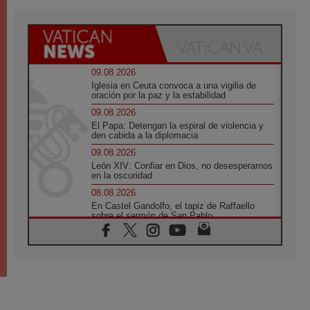
09.08.2026
Iglesia en Ceuta convoca a una vigilia de
oración por la paz y la estabilidad
09.08.2026
El Papa: Detengan la espiral de violencia y
den cabida a la diplomacia
09.08.2026
León XIV: Confiar en Dios, no desesperarnos
en la oscuridad
08.08.2026
En Castel Gandolfo, el tapiz de Raffaello
sobre el sermón de San Pablo
08.08.2026
En Colombia, «la paz no se compra con una
firma»
08.08.2026
En Venezuela celebraron los 416 años del
Santo Cristo de La Grita