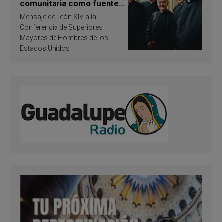
comunitaria como fuente
de inspiración y
Mensaje de León XIV a la
santificación
Conferencia de Superiores
Mayores de Hombres de los
Estados Unidos