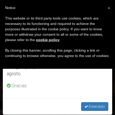
ES
Notice
×
x
Aviso importante
This website or its third party tools use cookies, which are
necessary to its functioning and required to achieve the
Del 27 de julio al 7 de agosto haremos la pausa
DÍA
purposes illustrated in the cookie policy. If you want to know
anual, aprovechando que en el periodo de verano
Septiembre 28th, 2024
more or withdraw your consent to all or some of the cookies,
please refer to the
cookie policy
.
se generan menos informaciones y también el
consumo de las mismas disminuye.
By closing this banner, scrolling this page, clicking a link or
continuing to browse otherwise, you agree to the use of cookies.
ÚLTIMAS NOTICIAS
Retomamos el trabajo ordinario de las ediciones
en inglés y español de ZENIT el lunes 10 de
agosto.
Así fue el segundo día del Papa en Bélgica: oración ante la
tumba del rey que no firmó ley pro aborto
Gracias.
SEP 28, 2024 17:13
REDACCIÓN ZENIT
Entendido