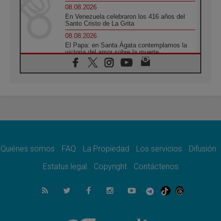
08.08.2026
En Venezuela celebraron los 416 años del
Santo Cristo de La Grita
08.08.2026
El Papa: en Santa Ágata contemplamos la
victoria del amor sobre la muerte
08.08.2026
León XIV visitará el Santuario de la Madre
del Buen Consejo de Genazzano
07.08.2026
Filipinas: el Vicariato Apostólico de Calapán
se convierte en diócesis
07.08.2026
Honduras: Los desplazados invisibles de una
crisis olvidada
Quiénes somos
FAQ
La Propiedad
Los servicios
Difusión
07.08.2026
Bokalic: "En Argentina el Papa León señalará
Estatus legal
Copyright
Contáctenos
el compromiso del cristiano"
07.08.2026
La matanza de niños en Gaza no cesa: 300
muertos en 300 días
07.08.2026
Tagle: La guerra desfigura el mundo, solo la