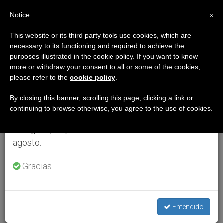
ES
Notice
×
x
Aviso importante
This website or its third party tools use cookies, which are
necessary to its functioning and required to achieve the
Del 27 de julio al 7 de agosto haremos la pausa
purposes illustrated in the cookie policy. If you want to know
anual, aprovechando que en el periodo de verano
more or withdraw your consent to all or some of the cookies,
please refer to the
cookie policy
.
se generan menos informaciones y también el
consumo de las mismas disminuye.
By closing this banner, scrolling this page, clicking a link or
continuing to browse otherwise, you agree to the use of cookies.
Retomamos el trabajo ordinario de las ediciones
en inglés y español de ZENIT el lunes 10 de
agosto.
Gracias.
Entendido