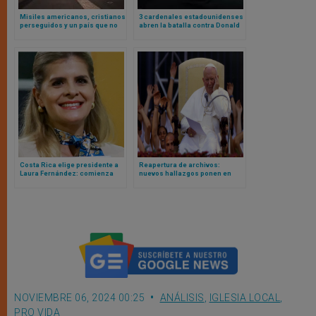
Misiles americanos, cristianos
3 cardenales estadounidenses
perseguidos y un país que no
abren la batalla contra Donald
les puede proteger: ¿por qué
Trump
Trump bombardeo una parte de
Nigeria?
Costa Rica elige presidente a
Reapertura de archivos:
Laura Fernández: comienza
nuevos hallazgos ponen en
una presidencia provida
tela de juicio acusaciones
mientras los obispos llaman a
contra Juan Pablo II en debate
la unidad y el diálogo
sobre los abusos en Polonia
NOVIEMBRE 06, 2024 00:25
ANÁLISIS
,
IGLESIA LOCAL
,
PRO VIDA