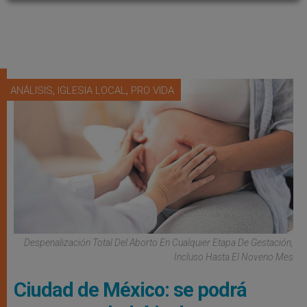
,
,
ANÁLISIS
IGLESIA LOCAL
PRO VIDA
Despenalización Total Del Aborto En Cualquier Etapa De Gestación,
Incluso Hasta El Noveno Mes
Ciudad de México: se podrá