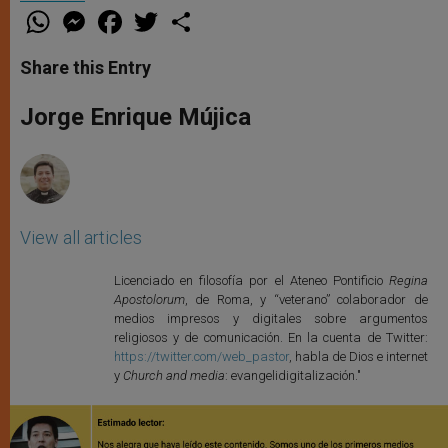
W
M
F
T
S
h
e
a
w
h
a
s
c
i
a
t
s
e
t
r
Share this Entry
s
e
b
t
e
A
n
o
e
p
g
o
r
Jorge Enrique Mújica
p
e
k
r
View all articles
Licenciado en filosofía por el Ateneo Pontificio
Regina
Apostolorum
, de Roma, y “veterano” colaborador de
medios impresos y digitales sobre argumentos
religiosos y de comunicación. En la cuenta de Twitter:
https://twitter.com/web_pastor
, habla de Dios e internet
y
Church and media
: evangelidigitalización."