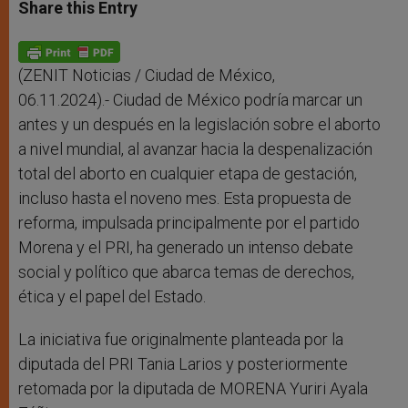
t
s
e
t
r
Share this Entry
s
e
b
t
e
A
n
o
e
p
g
o
r
p
e
k
r
(ZENIT Noticias / Ciudad de México,
06.11.2024).- Ciudad de México podría marcar un
antes y un después en la legislación sobre el aborto
a nivel mundial, al avanzar hacia la despenalización
total del aborto en cualquier etapa de gestación,
incluso hasta el noveno mes. Esta propuesta de
reforma, impulsada principalmente por el partido
Morena y el PRI, ha generado un intenso debate
social y político que abarca temas de derechos,
ética y el papel del Estado.
La iniciativa fue originalmente planteada por la
diputada del PRI Tania Larios y posteriormente
retomada por la diputada de MORENA Yuriri Ayala