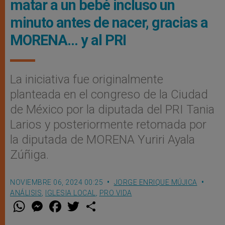
matar a un bebé incluso un
minuto antes de nacer, gracias a
MORENA… y al PRI
La iniciativa fue originalmente
planteada en el congreso de la Ciudad
de México por la diputada del PRI Tania
Larios y posteriormente retomada por
la diputada de MORENA Yuriri Ayala
Zúñiga.
NOVIEMBRE 06, 2024 00:25
JORGE ENRIQUE MÚJICA
ANÁLISIS
,
IGLESIA LOCAL
,
PRO VIDA
W
M
F
T
S
h
e
a
w
h
a
s
c
i
a