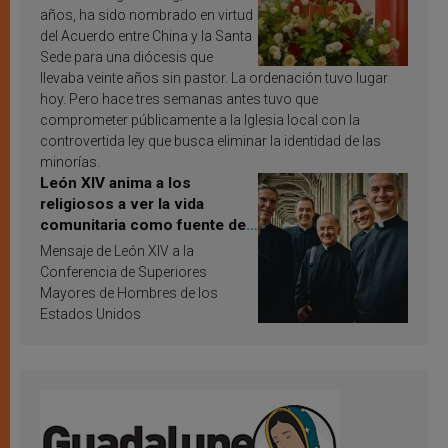
años, ha sido nombrado en virtud
del Acuerdo entre China y la Santa
Sede para una diócesis que
llevaba veinte años sin pastor. La ordenación tuvo lugar
hoy. Pero hace tres semanas antes tuvo que
comprometer públicamente a la Iglesia local con la
controvertida ley que busca eliminar la identidad de las
minorías.
León XIV anima a los
religiosos a ver la vida
comunitaria como fuente de
inspiración y santificación
Mensaje de León XIV a la
Conferencia de Superiores
Mayores de Hombres de los
Estados Unidos