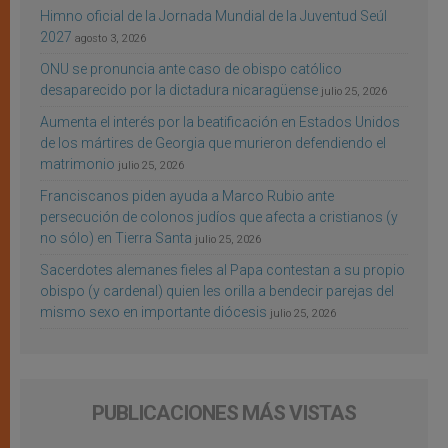
Himno oficial de la Jornada Mundial de la Juventud Seúl
2027
agosto 3, 2026
ONU se pronuncia ante caso de obispo católico
desaparecido por la dictadura nicaragüense
julio 25, 2026
Aumenta el interés por la beatificación en Estados Unidos
de los mártires de Georgia que murieron defendiendo el
matrimonio
julio 25, 2026
Franciscanos piden ayuda a Marco Rubio ante
persecución de colonos judíos que afecta a cristianos (y
no sólo) en Tierra Santa
julio 25, 2026
Sacerdotes alemanes fieles al Papa contestan a su propio
obispo (y cardenal) quien les orilla a bendecir parejas del
mismo sexo en importante diócesis
julio 25, 2026
PUBLICACIONES MÁS VISTAS