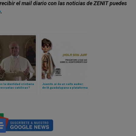
recibir el mail diario con las noticias de ZENIT puedes
e
.
s la identidad cristiana
Juanito.ai da un salto audaz:
 escuelas católicas?
de IA guadalupana a plataforma
nde el Papa León XIV…
para la formación católica
n video!