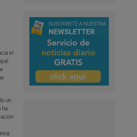
cia el
opal
ue
me
do un
o ha
cación
esia