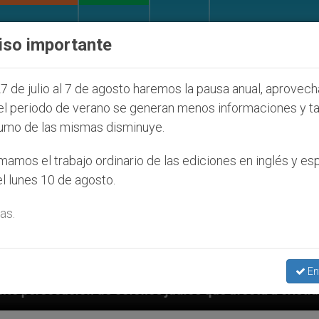
IGLESIA Y MUNDO
DOCUMENTOS
DONATIVOS
iso importante
7 de julio al 7 de agosto haremos la pausa anual, aprovec
el periodo de verano se generan menos informaciones y t
umo de las mismas disminuye.
amos el trabajo ordinario de las ediciones en inglés y es
l lunes 10 de agosto.
as.
En
íos que afecta a cristianos (y no sólo) en Tierra Sant