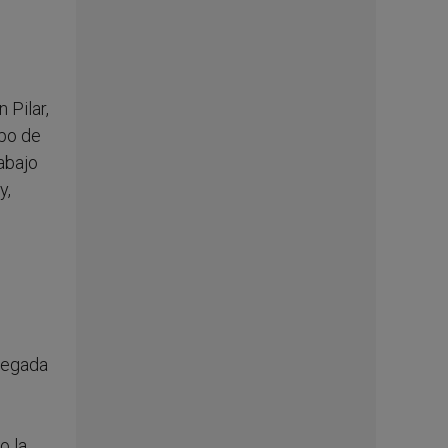
 Pilar,
spo de
abajo
y,
llegada
o la