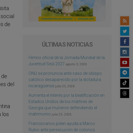
sita
 social
es de
ÚLTIMAS NOTICIAS
Himno oficial de la Jornada Mundial de la
Juventud Seúl 2027
agosto 3, 2026
ONU se pronuncia ante caso de obispo
o de
católico desaparecido por la dictadura
des del
nicaragüense
julio 25, 2026
Aumenta el interés por la beatificación en
Estados Unidos de los mártires de
ntina
Georgia que murieron defendiendo el
 los
matrimonio
julio 25, 2026
Franciscanos piden ayuda a Marco
Rubio ante persecución de colonos