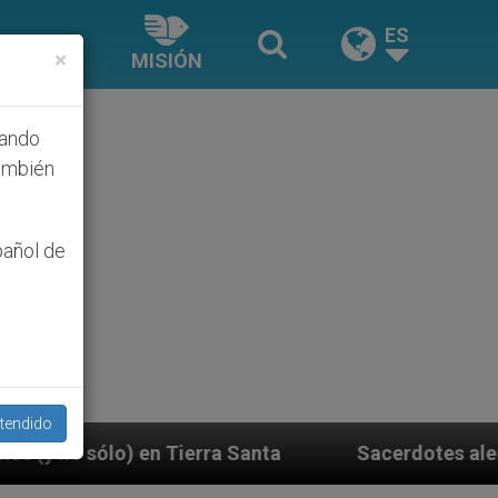
ES
×
MISIÓN
hando
ambién
pañol de
tendido
a
Sacerdotes alemanes fieles al Papa contestan