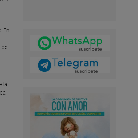
s. En
s de
 la
nda