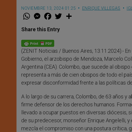
NOVIEMBRE 13, 2024 01:25
ENRIQUE VILLEGAS
IG
W
M
F
T
S
h
e
a
w
h
a
s
c
i
a
t
s
e
t
r
Share this Entry
s
e
b
t
e
A
n
o
e
p
g
o
r
p
e
k
(ZENIT Noticias / Buenos Aires, 13.11.2024).- En 
r
Gobierno, el arzobispo de Mendoza, Marcelo Col
Argentina (CEA). Colombo, que sucede al obispo e
representa a más de cien obispos de todo el pa
expresar disconformidad frente a las políticas 
A lo largo de su carrera, Colombo, de 63 años y 
firme defensor de los derechos humanos. Formad
llevado a ocupar puestos en diversas diócesis, s
de su predecesor, monseñor Enrique Angelelli, y o
mezcla el compromiso con una postura crítica, g