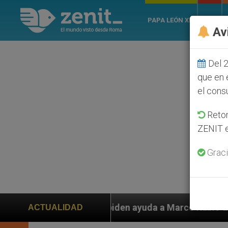
PAPA LEÓN XIV
ROMA
Av
Del 2
que en 
el cons
Retom
ZENIT e
Graci
n ayuda a Marco Rubio ante persecución de colonos jud
ACTUALIDAD