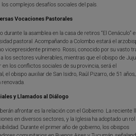
 los complejos desafíos sociales del país.
versas Vocaciones Pastorales
durante la asamblea en la casa de retiros “El Cenáculo” en
sidad pastoral. Acompañando a Colombo estará el arzobi
 vicepresidente primero. Rossi, conocido por su vasto tr
a a los sectores vulnerables, mientras que el obispo de Juju
 en los conflictos sociales de su provincia, será el
el obispo auxiliar de San Isidro, Raúl Pizarro, de 51 años,
n renovada.
ciales y Llamados al Diálogo
rán afrontar es la relación con el Gobierno. La reciente 
iones en diversos sectores, y la Iglesia ha adoptado un rol
ibilidad. Durante el primer año de gobierno, los obispos
edores comunitarios en Buenos Aires y Tucumán, señaland