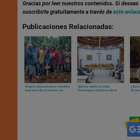
Gracias por leer nuestros contenidos. Si deseas 
suscribirte gratuitamente a través de
este enlac
Publicaciones Relacionadas:
Grupos musulmanes cometen
Iglesia católica rinde
¿Qué e
masacre de cristianos en
homenaje a mártires de la
de las
Congo: hay casi 30 muertos
persecución del gobierno
Respo
mexicano en la Guerra Cristera
¡con u