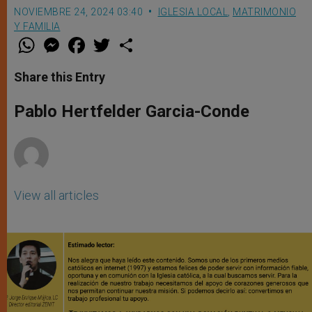
NOVIEMBRE 24, 2024 03:40
IGLESIA LOCAL
,
MATRIMONIO
Y FAMILIA
W
M
F
T
S
h
e
a
w
h
a
s
c
i
a
t
s
e
t
r
Share this Entry
s
e
b
t
e
A
n
o
e
p
g
o
r
Pablo Hertfelder Garcia-Conde
p
e
k
r
View all articles