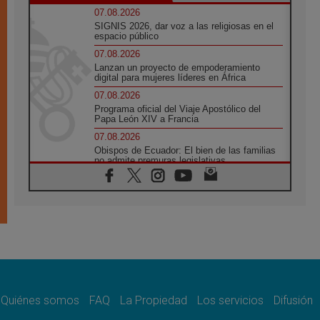
07.08.2026
SIGNIS 2026, dar voz a las religiosas en el
espacio público
07.08.2026
Lanzan un proyecto de empoderamiento
digital para mujeres líderes en África
07.08.2026
Programa oficial del Viaje Apostólico del
Papa León XIV a Francia
07.08.2026
Obispos de Ecuador: El bien de las familias
no admite premuras legislativas
06.08.2026
Cardenal Parolin: La paz comienza con la
empatía al dolor del otro
06.08.2026
Fray Marco Vianelli: Aprender el Evangelio
de la Paz en la Escuela de San Francisco
06.08.2026
La visita del Papa León XIV a Asís en un
minuto
Quiénes somos
FAQ
La Propiedad
Los servicios
Difusión
06.08.2026
El agradecimiento de los jóvenes al Papa: