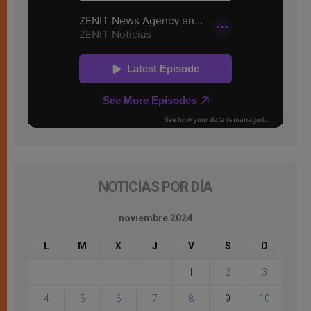
NOTICIAS POR DÍA
noviembre 2024
L
M
X
J
V
S
D
1
2
3
4
5
6
7
8
9
10