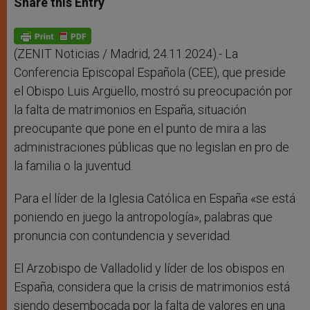
Share this Entry
s
e
b
t
e
A
n
o
e
p
g
o
r
p
e
k
r
(ZENIT Noticias / Madrid, 24.11.2024).- La
Conferencia Episcopal Española (CEE), que preside
el Obispo Luis Argüello, mostró su preocupación por
la falta de matrimonios en España, situación
preocupante que pone en el punto de mira a las
administraciones públicas que no legislan en pro de
la familia o la juventud.
Para el líder de la Iglesia Católica en España «se está
poniendo en juego la antropología», palabras que
pronuncia con contundencia y severidad.
El Arzobispo de Valladolid y líder de los obispos en
España, considera que la crisis de matrimonios está
siendo desembocada por la falta de valores en una