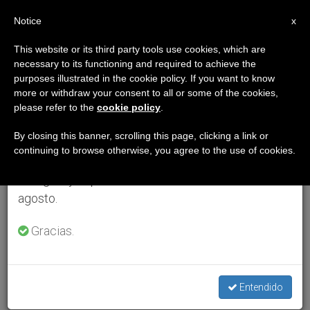
ES
Notice
×
x
Aviso importante
This website or its third party tools use cookies, which are
necessary to its functioning and required to achieve the
Del 27 de julio al 7 de agosto haremos la pausa
purposes illustrated in the cookie policy. If you want to know
anual, aprovechando que en el periodo de verano
more or withdraw your consent to all or some of the cookies,
please refer to the
cookie policy
.
se generan menos informaciones y también el
consumo de las mismas disminuye.
By closing this banner, scrolling this page, clicking a link or
continuing to browse otherwise, you agree to the use of cookies.
Retomamos el trabajo ordinario de las ediciones
en inglés y español de ZENIT el lunes 10 de
agosto.
Gracias.
Entendido