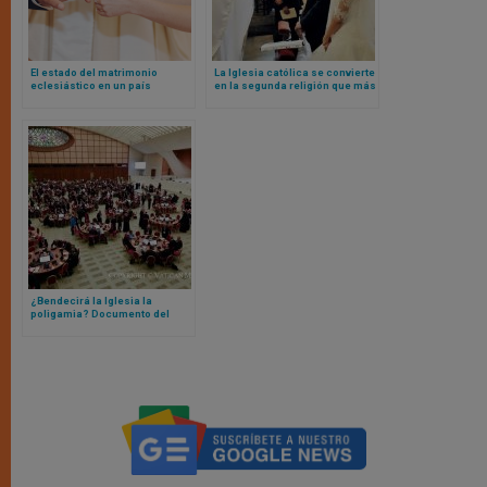
El estado del matrimonio
La Iglesia católica se convierte
eclesiástico en un país
en la segunda religión que más
católico europeo: Italia
matrimonios celebra en Reino
Unido
¿Bendecirá la Iglesia la
poligamia? Documento del
Sínodo aborda el tema y otro
habla de la pobreza