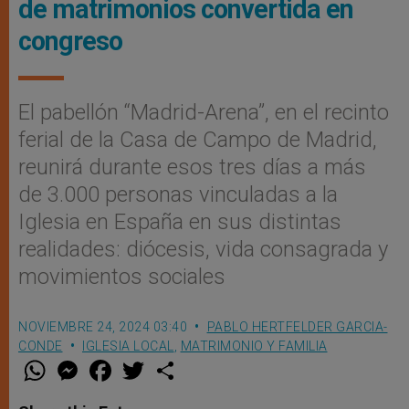
de matrimonios convertida en
congreso
El pabellón “Madrid-Arena”, en el recinto
ferial de la Casa de Campo de Madrid,
reunirá durante esos tres días a más
de 3.000 personas vinculadas a la
Iglesia en España en sus distintas
realidades: diócesis, vida consagrada y
movimientos sociales
NOVIEMBRE 24, 2024 03:40
PABLO HERTFELDER GARCIA-
CONDE
IGLESIA LOCAL
,
MATRIMONIO Y FAMILIA
W
M
F
T
S
h
e
a
w
h
a
s
c
i
a
t
s
e
t
r