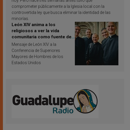
hoy. Pero hace tres semanas antes tuvo que
comprometer públicamente a la Iglesia local con la
controvertida ley que busca eliminar la identidad de las
minorías.
León XIV anima a los
religiosos a ver la vida
comunitaria como fuente de
inspiración y santificación
Mensaje de León XIV a la
Conferencia de Superiores
Mayores de Hombres de los
Estados Unidos