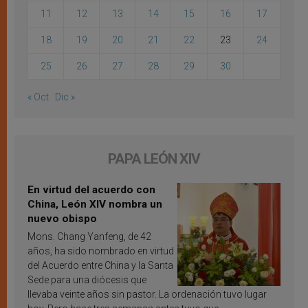
11
12
13
14
15
16
17
18
19
20
21
22
23
24
25
26
27
28
29
30
« Oct
Dic »
PAPA LEÓN XIV
En virtud del acuerdo con
China, León XIV nombra un
nuevo obispo
Mons. Chang Yanfeng, de 42
años, ha sido nombrado en virtud
del Acuerdo entre China y la Santa
Sede para una diócesis que
llevaba veinte años sin pastor. La ordenación tuvo lugar