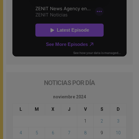
NOTICIAS POR DÍA
noviembre 2024
L
M
X
J
V
S
D
1
2
3
4
5
6
7
8
9
10