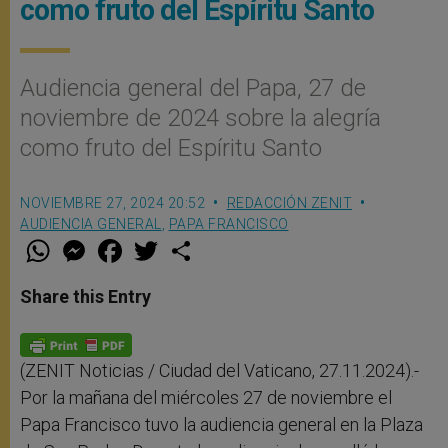
como fruto del Espíritu Santo
Audiencia general del Papa, 27 de
noviembre de 2024 sobre la alegría
como fruto del Espíritu Santo
NOVIEMBRE 27, 2024 20:52
REDACCIÓN ZENIT
AUDIENCIA GENERAL
,
PAPA FRANCISCO
W
M
F
T
S
h
e
a
w
h
a
s
c
i
a
t
s
e
t
r
Share this Entry
s
e
b
t
e
A
n
o
e
p
g
o
r
p
e
k
r
(ZENIT Noticias / Ciudad del Vaticano, 27.11.2024).-
Por la mañana del miércoles 27 de noviembre el
Papa Francisco tuvo la audiencia general en la Plaza