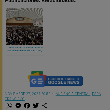
Publicaciones Relacionadas:
Cómo Jesucristo transforma la
relación del hombre con Dios,
según Papa León XIV
NOVIEMBRE 27, 2024 20:52
AUDIENCIA GENERAL
,
PAPA
FRANCISCO
W
M
F
T
S
h
e
a
w
h