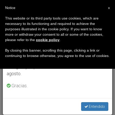
ES
Notice
×
x
Aviso importante
This website or its third party tools use cookies, which are
necessary to its functioning and required to achieve the
Del 27 de julio al 7 de agosto haremos la pausa
purposes illustrated in the cookie policy. If you want to know
anual, aprovechando que en el periodo de verano
more or withdraw your consent to all or some of the cookies,
please refer to the
cookie policy
.
se generan menos informaciones y también el
consumo de las mismas disminuye.
By closing this banner, scrolling this page, clicking a link or
continuing to browse otherwise, you agree to the use of cookies.
Retomamos el trabajo ordinario de las ediciones
en inglés y español de ZENIT el lunes 10 de
agosto.
Gracias.
Entendido