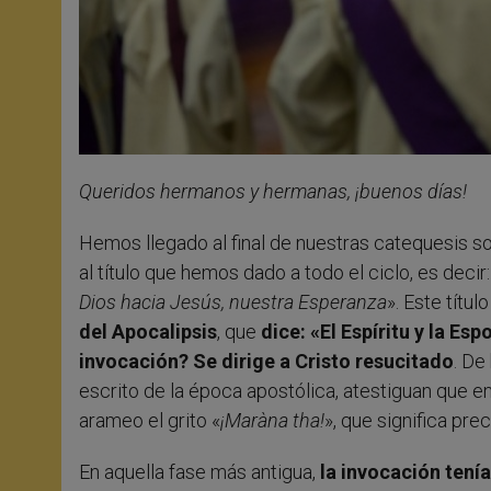
Queridos hermanos y hermanas, ¡buenos días!
Hemos llegado al final de nuestras catequesis sob
al título que hemos dado a todo el ciclo, es decir:
Dios hacia Jesús, nuestra Esperanza
». Este títul
del Apocalipsis
, que
dice: «El Espíritu y la Esp
invocación? Se dirige a Cristo resucitado
. De
escrito de la época apostólica, atestiguan que en
arameo el grito «
¡Maràna tha!
», que significa pr
En aquella fase más antigua,
la invocación tení