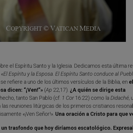
re el Espíritu Santo y la Iglesia. Dedicamos esta última re
 «
El Espíritu y la Esposa.
El Espíritu Santo conduce al Pueb
o se refiere a uno de los últimos versículos de la Biblia, en
e
osa dicen: “¡Ven!”»
(
Ap
22,17).
¿A quién se dirige esta
 hecho, tanto San Pablo (cf.
1 Cor
16:22) como la
Didaché
, 
 las reuniones litúrgicas de los primeros cristianos reson
ecisamente «¡Ven Señor!».
Una oración a Cristo para que 
a un trasfondo que hoy diríamos escatológico. Expresa