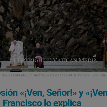
Se Ha Celebrado En El Aula Pablo VI De La Ciudad Del Vaticano. Foto: Vati
esión «¡Ven, Señor!» y «¡Ve
 Francisco lo explica