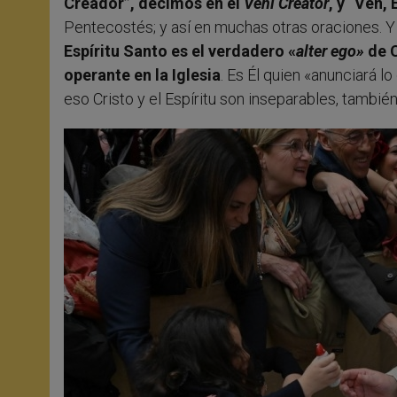
Creador”, decimos en el
Veni Creator
, y “Ven, 
Pentecostés; y así en muchas otras oraciones. Y 
Espíritu Santo es el verdadero «
alter ego»
de C
operante en la Iglesia
. Es Él quien «anunciará lo
eso Cristo y el Espíritu son inseparables, tambié