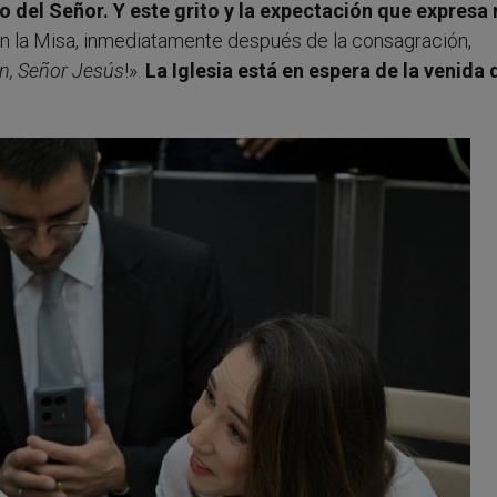
so del Señor. Y este grito y la expectación que expresa
 en la Misa, inmediatamente después de la consagración,
n, Señor Jesús
!».
La Iglesia está en espera de la venida 