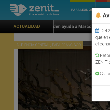
PAPA LEÓN XIV
ROMA
Av
 Rubio ante persecución de colonos judíos que afecta 
ACTUALIDAD
Del 2
que en 
el cons
,
AUDIENCIA GENERAL
PAPA FRANCISCO
Retom
ZENIT e
Graci