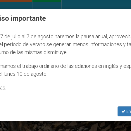
IGLESIA Y MUNDO
DOCUMENTOS
DONATIVOS
iso importante
a cristianos (y no sólo) en Tierra Santa
Sacerd
7 de julio al 7 de agosto haremos la pausa anual, aprovec
el periodo de verano se generan menos informaciones y t
umo de las mismas disminuye.
amos el trabajo ordinario de las ediciones en inglés y es
l lunes 10 de agosto.
as.
En