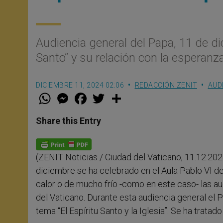
Audiencia general del Papa, 11 de di
Santo” y su relación con la esperanz
DICIEMBRE 11, 2024 02:06
REDACCIÓN ZENIT
AUD
W
M
F
T
S
h
e
a
w
h
a
s
c
i
a
t
s
e
t
r
Share this Entry
s
e
b
t
e
A
n
o
e
p
g
o
r
p
e
k
(ZENIT Noticias / Ciudad del Vaticano, 11.12.202
r
diciembre se ha celebrado en el Aula Pablo VI de
calor o de mucho frío -como en este caso- las au
del Vaticano. Durante esta audiencia general el 
tema “El Espíritu Santo y la Iglesia”. Se ha trata