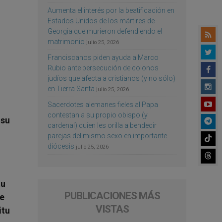
Aumenta el interés por la beatificación en
Estados Unidos de los mártires de
Georgia que murieron defendiendo el
matrimonio
julio 25, 2026
Franciscanos piden ayuda a Marco
Rubio ante persecución de colonos
judíos que afecta a cristianos (y no sólo)
en Tierra Santa
julio 25, 2026
Sacerdotes alemanes fieles al Papa
contestan a su propio obispo (y
 su
cardenal) quien les orilla a bendecir
parejas del mismo sexo en importante
diócesis
julio 25, 2026
tu
PUBLICACIONES MÁS
ue
VISTAS
itu