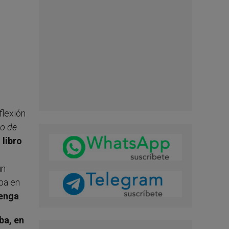
flexión
lo de
l libro
un
aba en
venga
.
ba, en