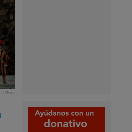
can Media
n