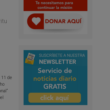
itu
s 11 de
cho
onal”
el