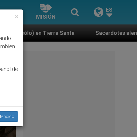
ES
×
MISIÓN
otes alemanes fieles al Papa contestan a su propio ob
hando
ambién
pañol de
tendido